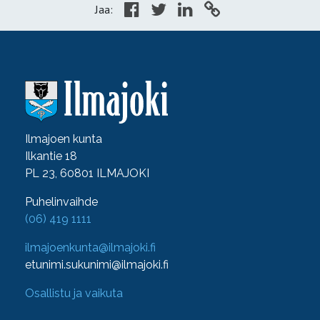
Jaa:
Ilmajoen kunta
Ilkantie 18
PL 23, 60801 ILMAJOKI
Puhelinvaihde
(06) 419 1111
ilmajoenkunta@ilmajoki.fi
etunimi.sukunimi@ilmajoki.fi
Osallistu ja vaikuta