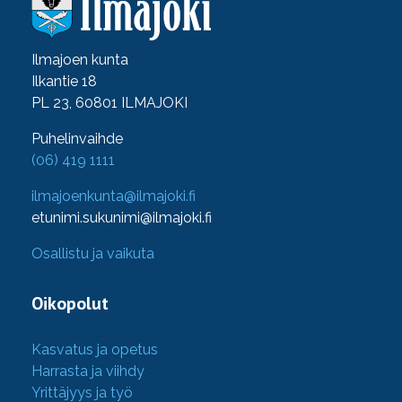
Ilmajoen kunta
Ilkantie 18
PL 23, 60801 ILMAJOKI
Puhelinvaihde
(06) 419 1111
ilmajoenkunta@ilmajoki.fi
etunimi.sukunimi@ilmajoki.fi
Osallistu ja vaikuta
Oikopolut
Kasvatus ja opetus
Harrasta ja viihdy
Yrittäjyys ja työ