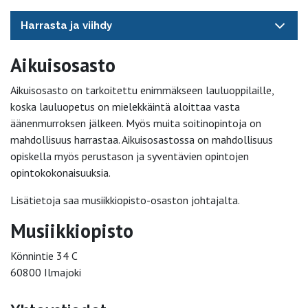
Harrasta ja viihdy
Aikuisosasto
Aikuisosasto on tarkoitettu enimmäkseen lauluoppilaille,
koska lauluopetus on mielekkäintä aloittaa vasta
äänenmurroksen jälkeen. Myös muita soitinopintoja on
mahdollisuus harrastaa. Aikuisosastossa on mahdollisuus
opiskella myös perustason ja syventävien opintojen
opintokokonaisuuksia.
Lisätietoja saa musiikkiopisto-osaston johtajalta.
Musiikkiopisto
Könnintie 34 C
60800 Ilmajoki