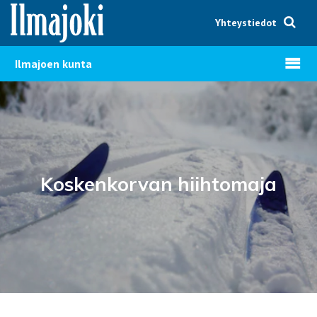
Hyppää sisältöön
Yhteystiedot
Avaa v
Ilmajoen kunta
Koskenkorvan hiihtomaja