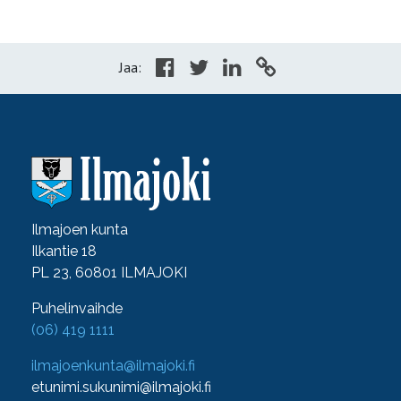
Jaa:
Ilmajoen kunta
Ilkantie 18
PL 23, 60801 ILMAJOKI
Puhelinvaihde
(06) 419 1111
ilmajoenkunta@ilmajoki.fi
etunimi.sukunimi@ilmajoki.fi