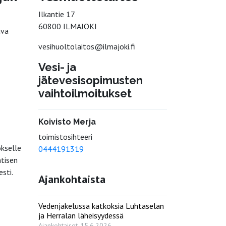
Ilkantie 17
60800 ILMAJOKI
ava
vesihuoltolaitos@ilmajoki.fi
Vesi- ja
jätevesisopimusten
vaihtoilmoitukset
Koivisto Merja
toimistosihteeri
okselle
0444191319
ntisen
sti.
Ajankohtaista
Vedenjakelussa katkoksia Luhtaselan
ja Herralan läheisyydessä
Ajankohtaiset
15.6.2026