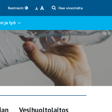
Text size smaller
Text size bigger
A
h
Kontrasti
Hae sivustolta
A
n ja työ
jan
Vesihuoltolaitos