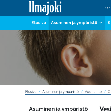
Hyppää sisältöön
Säh
Etusivu
Asuminen ja ympäristö
K
Etusivu
Asuminen ja ympäristö
Vesihuolto
O
Ves
Asuminen ja ympäristö