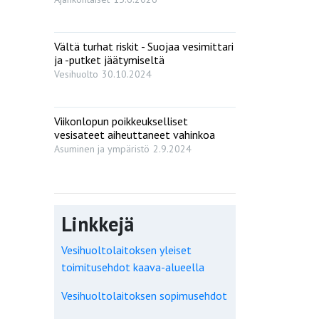
Vältä turhat riskit - Suojaa vesimittari
ja -putket jäätymiseltä
Vesihuolto
30.10.2024
Viikonlopun poikkeukselliset
vesisateet aiheuttaneet vahinkoa
Asuminen ja ympäristö
2.9.2024
Linkkejä
Vesihuoltolaitoksen yleiset
toimitusehdot kaava-alueella
Vesihuoltolaitoksen sopimusehdot