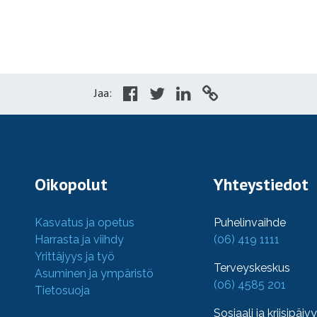
Jaa:
Oikopolut
Yhteystiedot
Kasvatus ja opetus
Puhelinvaihde
Harrasta ja viihdy
(06) 419 1111
Yrittäjyys ja työ
Terveyskeskus
Asuminen ja ympäristö
(06) 4585 201
Tietosuoja
Sosiaali ja kriisipäiv