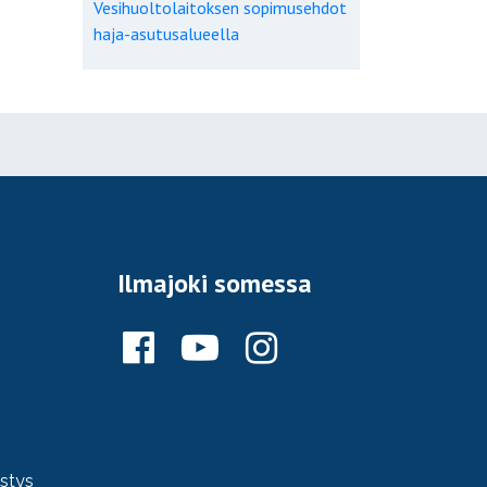
Vesihuoltolaitoksen sopimusehdot
haja-asutusalueella
Ilmajoki somessa
ystys