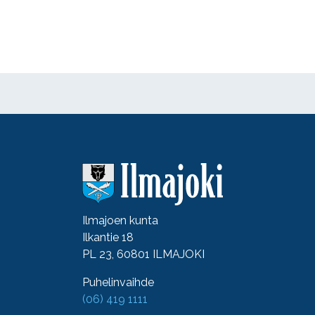
Ilmajoen kunta
Ilkantie 18
PL 23, 60801 ILMAJOKI
Puhelinvaihde
(06) 419 1111