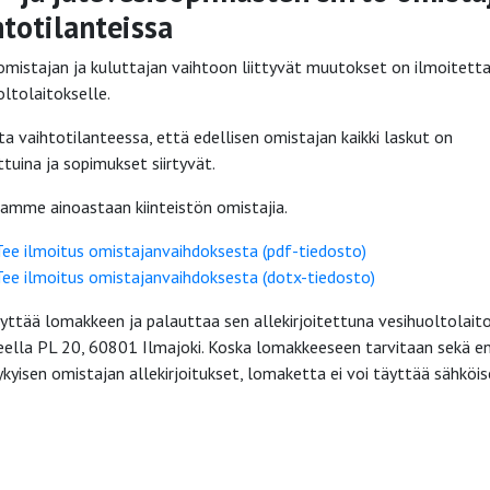
htotilanteissa
 omistajan ja kuluttajan vaihtoon liittyvät muutokset on ilmoitett
oltolaitokselle.
ta vaihtotilanteessa, että edellisen omistajan kaikki laskut on
tuina ja sopimukset siirtyvät.
amme ainoastaan kiinteistön omistajia.
Tee ilmoitus omistajanvaihdoksesta (pdf-tiedosto)
Tee ilmoitus omistajanvaihdoksesta (dotx-tiedosto)
äyttää lomakkeen ja palauttaa sen allekirjoitettuna vesihuoltolait
eella PL 20, 60801 Ilmajoki. Koska lomakkeeseen tarvitaan sekä e
ykyisen omistajan allekirjoitukset, lomaketta ei voi täyttää sähköise