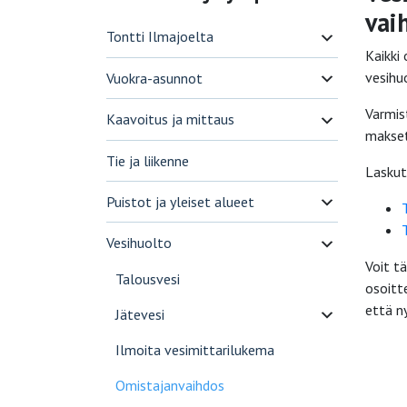
vai
Tontti Ilmajoelta
Kaikki
vesihu
Vuokra-asunnot
Varmis
Kaavoitus ja mittaus
makset
Tie ja liikenne
Laskut
Puistot ja yleiset alueet
Vesihuolto
Voit t
Talousvesi
osoitt
että n
Jätevesi
Ilmoita vesimittarilukema
Omistajanvaihdos