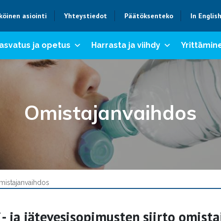
köinen asiointi
Yhteystiedot
Päätöksenteko
In Englis
asvatus ja opetus
Harrasta ja viihdy
Yrittämine
Omistajanvaihdos
mistajanvaihdos
i- ja jätevesisopimusten siirto omista