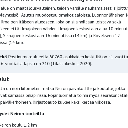
 alue on maatalousvaltainen, teiden varsille nauhamaisesti sijoitt
 kyläyhteisö. Asutus muodostuu omakotitaloista. Luonnonläheinen 
 Ilmajoen itäiseen alueeseen, joka on sijainniltaan loistava sekä
okeen että Ilmajokeen nähden. Ilmajoen keskustaan ajaa 10 minuut
), Seinäjoen keskustaan 16 minuutissa (14 km) ja Rovekseen 12
issa (14 km).
itkö
Postinumeroalueella 60760 asukkaiden keski-ikä on 41 vuotta
16-vuotiaita lapsia on 210 (Tilastokeskus 2020).
elut
lta on noin kilometrin matka Neiron päiväkodille ja koululle, jotka
sevat samassa pihapiirissä. Pojanluomalla toimii myös seurakuntata
 päiväkerhoineen. Kirjastoauto kulkee kaksi kertaa viikossa.
ydet Neiron tonteilta
Neiron koulu 1,2 km