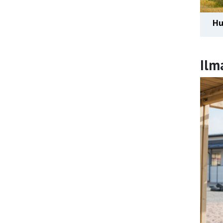
Hu
Ilm