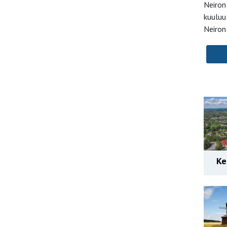
Neiron
kuuluu
Neiron
Ke