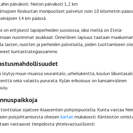
Lähin päiväkoti: Neiron päiväkoti 1,2 km
Ilmajoen Keskustan monipuoliset palvelut noin 10 kilometrin pääss
Seinäjoen 14 km päässä
i on erityisesti lapsiperheiden suosiossa, siksi meillä on Etelä-
maan nuorimmat asukkaat. Onnellinen lapsuus taataan maakunna
lla lasten, nuorten ja perheiden palveluilla, joiden tuottamiseen 
uneet kuntastrategiassamme.
astusmahdollisuudet
ä löytyy muun muassa seurantalo, urheilukenttä, koulun liikuntasali
kenttä sekä valaistu pururata. Kylän erikoisuus on kansainvälinen
oulu.
nnuspaikkoja
 tonttialue sijaitsee Alaasentien pohjoispuolella. Kunta vastaa Nei
sien poisjohtamisesta oheisen
kartan
mukaisesti. Kiinteistön omist
taan vastaavat tienpidosta yhteisvastuullisesti.