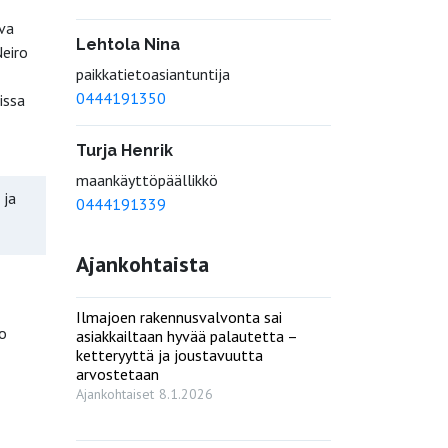
uva
Lehtola Nina
Neiro
paikkatietoasiantuntija
0444191350
issa
Turja Henrik
maankäyttöpäällikkö
 ja
0444191339
Ajankohtaista
Ilmajoen rakennusvalvonta sai
lo
asiakkailtaan hyvää palautetta –
ketteryyttä ja joustavuutta
arvostetaan
Ajankohtaiset
8.1.2026