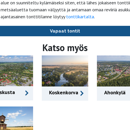
 alue on suunniteltu kylämäiseksi siten, että lähes jokaiseen tontti
 metsäaluetta tuomaan väljyyttä ja antamaan omaa reviiriä asukkai
 ajantasainen tonttitilanne löytyy
tonttikartalta
.
Vapaat tontit
Katso myös
skusta
Koskenkorva
Ahonkylä