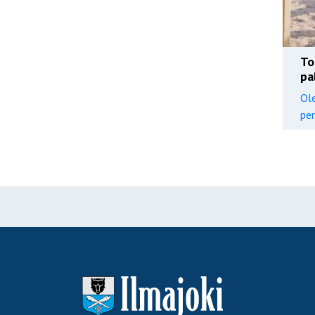
To
pa
Ol
per