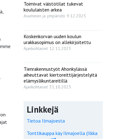
Toimivat väistötilat tukevat
koululaisten arkea
ä,
Asuminen ja ympäristö
9.12.2025
Koskenkorvan uuden koulun
n
urakkasopimus on allekirjoitettu
olemme
Ajankohtaiset
12.11.2025
Tienrakennustyöt Ahonkylässä
aiheuttavat kiertoreittijärjestelyitä
,
elämysliikuntareitillä
Ajankohtaiset
31.10.2025
Linkkejä
ron
Tietoa Ilmajoesta
ajat
Tonttikauppa käy Ilmajoella (Ilkka