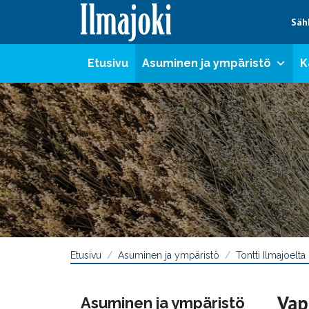
Hyppää sisältöön
Säh
Etusivu
Asuminen ja ympäristö
K
Etusivu
Asuminen ja ympäristö
Tontti Ilmajoelta
Vap
Asuminen ja ympäristö