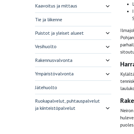
Kaavoitus ja mittaus
Tie ja liikenne
Ilmajok
Puistot ja yleiset alueet
Pohjan
parhai
Vesihuolto
sitout
Rakennusvalvonta
Harr
Ympäristövalvonta
Kylält
tennis
Jätehuolto
lauluk
Rake
Ruokapalvelut, puhtauspalvelut
ja kiinteistöpalvelut
Neiron
huleve
puoles