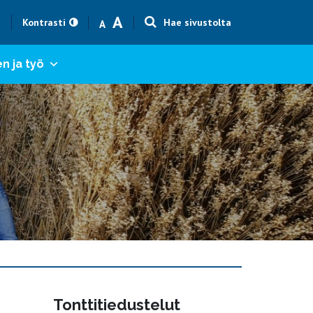
Text size smaller
Text size bigger
A
h
Kontrasti
Hae sivustolta
A
n ja työ
Tonttitiedustelut