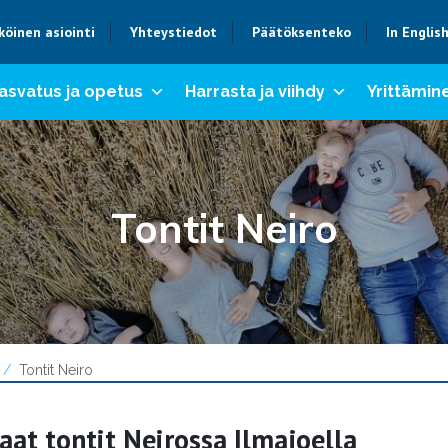
köinen asiointi
Yhteystiedot
Päätöksenteko
In Englis
asvatus ja opetus
Harrasta ja viihdy
Yrittämine
Tontit Neiro
Tontit Neiro
aat tontit Neirossa Ilmajoella