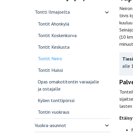
Neiron
Tontti Ilmajoelta
tiivis
kuuluu
Tontit Ahonkylä
Seinäj
Tontit Koskenkorva
(10 km
minuut
Tontit Keskusta
Tontit Neiro
Ties
alle 
Tontit Huissi
Palv
Opas omakotitontin varaajalle
ja ostajalle
Tontei
sijait
Kylien tonttipörssi
lasten
Tontin vuokraus
Etäisy
Vuokra-asunnot