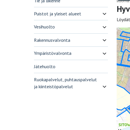
Tie ja liikenne
Hyv
Puistot ja yleiset alueet
Löydä
Vesihuolto
Rakennusvalvonta
Ympäristövalvonta
Jätehuolto
Ruokapalvelut, puhtauspalvelut
ja kiinteistöpalvelut