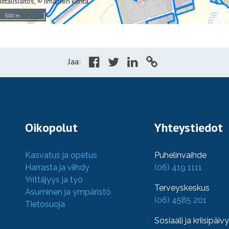
Jaa:
Oikopolut
Yhteystiedot
Kasvatus ja opetus
Puhelinvaihde
Harrasta ja viihdy
(06) 419 1111
Yrittäjyys ja työ
Terveyskeskus
Asuminen ja ympäristö
(06) 4585 201
Tietosuoja
Sosiaali ja kriisipäiv