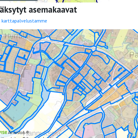
äksytyt asemakaavat
t
karttapalvelustamme