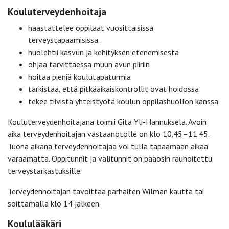
Kouluterveydenhoitaja
haastattelee oppilaat vuosittaisissa
terveystapaamisissa.
huolehtii kasvun ja kehityksen etenemisestä
ohjaa tarvittaessa muun avun piiriin
hoitaa pieniä koulutapaturmia
tarkistaa, että pitkäaikaiskontrollit ovat hoidossa
tekee tiivistä yhteistyötä koulun oppilashuollon kanssa
Kouluterveydenhoitajana toimii Gita Yli-Hannuksela. Avoin
aika terveydenhoitajan vastaanotolle on klo 10.45–11.45.
Tuona aikana terveydenhoitajaa voi tulla tapaamaan aikaa
varaamatta. Oppitunnit ja välitunnit on pääosin rauhoitettu
terveystarkastuksille.
Terveydenhoitajan tavoittaa parhaiten Wilman kautta tai
soittamalla klo 14 jälkeen.
Koululääkäri