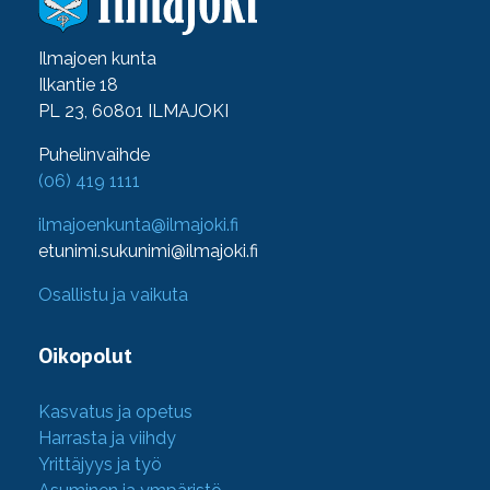
Ilmajoen kunta
Ilkantie 18
PL 23, 60801 ILMAJOKI
Puhelinvaihde
(06) 419 1111
ilmajoenkunta@ilmajoki.fi
etunimi.sukunimi@ilmajoki.fi
Osallistu ja vaikuta
Oikopolut
Kasvatus ja opetus
Harrasta ja viihdy
Yrittäjyys ja työ