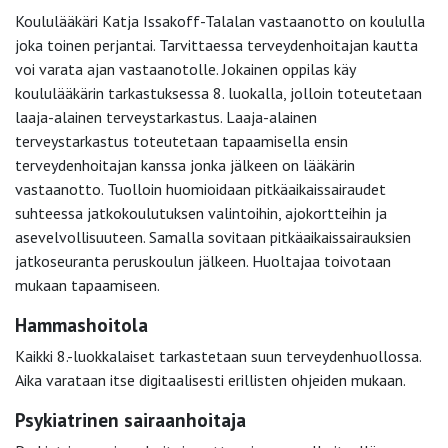
Koululääkäri Katja Issakoff-Talalan vastaanotto on koululla
joka toinen perjantai. Tarvittaessa terveydenhoitajan kautta
voi varata ajan vastaanotolle. Jokainen oppilas käy
koululääkärin tarkastuksessa 8. luokalla, jolloin toteutetaan
laaja-alainen terveystarkastus. Laaja-alainen
terveystarkastus toteutetaan tapaamisella ensin
terveydenhoitajan kanssa jonka jälkeen on lääkärin
vastaanotto. Tuolloin huomioidaan pitkäaikaissairaudet
suhteessa jatkokoulutuksen valintoihin, ajokortteihin ja
asevelvollisuuteen. Samalla sovitaan pitkäaikaissairauksien
jatkoseuranta peruskoulun jälkeen. Huoltajaa toivotaan
mukaan tapaamiseen.
Hammashoitola
Kaikki 8.-luokkalaiset tarkastetaan suun terveydenhuollossa.
Aika varataan itse digitaalisesti erillisten ohjeiden mukaan.
Psykiatrinen sairaanhoitaja