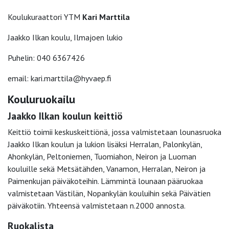
Koulukuraattori YTM
Kari Marttila
Jaakko Ilkan koulu, Ilmajoen lukio
Puhelin: 040 6367426
email
: kari.marttila@hyvaep.fi
Kouluruokailu
Jaakko Ilkan koulun keittiö
Keittiö toimii keskuskeittiönä, jossa valmistetaan lounasruoka
Jaakko Ilkan koulun ja lukion lisäksi Herralan, Palonkylän,
Ahonkylän, Peltoniemen, Tuomiahon, Neiron ja Luoman
kouluille sekä Metsätähden, Vanamon, Herralan, Neiron ja
Paimenkujan päiväkoteihin. Lämmintä lounaan pääruokaa
valmistetaan Västilän, Nopankylän kouluihin sekä Päivätien
päiväkotiin. Yhteensä valmistetaan n.2000 annosta.
Ruokalista