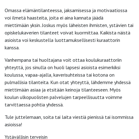
Omassa elämäntilanteessa, jaksamisessa ja motivaatiossa
voi ilmetä haasteita, joita ei aina kannata jäädä
miettimään yksin. Joskus myös läheisten ihmisten, ystävien tai
opiskelukaverien tilanteet voivat kuormittaa. Kaikista näistä
asioista voi keskustella luottamuksellisesti kuraattorin
kanssa.
Vanhempana tai huoltajana voit ottaa koulukuraattoriin
yhteyttä, jos sinulla on huoli lapsesi asioista esimerkiksi
koulussa, vapaa-ajalla, kaverisuhteissa tai kotona on
pulmallisia tilanteita. Kun otat yhteyttä, lähdemme yhdessä
miettimään asiaa ja etsitään keinoja tilanteeseen. Myös
koulun ulkopuolisten palvelujen tarpeellisuutta voimme
tarvittaessa pohtia yhdessä.
Tule juttelemaan, soita tai laita viestiä pienissä tai isommissa
asioissa!
Ystävällisin terveisin