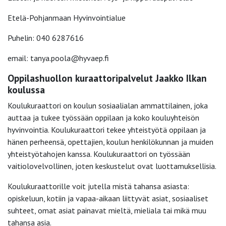
Etelä-Pohjanmaan Hyvinvointialue
Puhelin: 040 6287616
email: tanya.poola@hyvaep.fi
Oppilashuollon kuraattoripalvelut Jaakko Ilkan
koulussa
Koulukuraattori on koulun sosiaalialan ammattilainen, joka
auttaa ja tukee työssään oppilaan ja koko kouluyhteisön
hyvinvointia. Koulukuraattori tekee yhteistyötä oppilaan ja
hänen perheensä, opettajien, koulun henkilökunnan ja muiden
yhteistyötahojen kanssa. Koulukuraattori on työssään
vaitiolovelvollinen, joten keskustelut ovat luottamuksellisia.
Koulukuraattorille voit jutella mistä tahansa asiasta:
opiskeluun, kotiin ja vapaa-aikaan liittyvät asiat, sosiaaliset
suhteet, omat asiat painavat mieltä, mieliala tai mikä muu
tahansa asia.