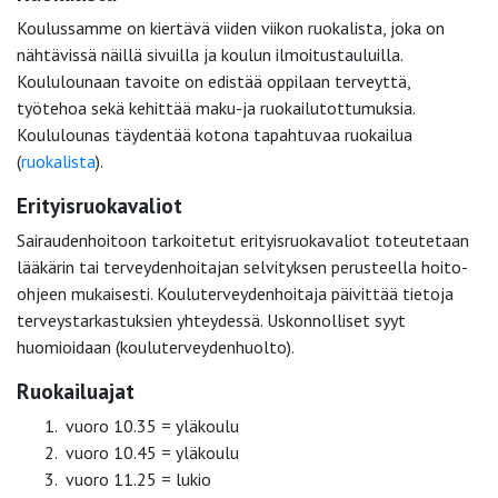
Koulussamme on kiertävä viiden viikon ruokalista, joka on
nähtävissä näillä sivuilla ja koulun ilmoitustauluilla.
Koululounaan tavoite on edistää oppilaan terveyttä,
työtehoa sekä kehittää maku-ja ruokailutottumuksia.
Koululounas täydentää kotona tapahtuvaa ruokailua
(
ruokalista
).
Erityisruokavaliot
Sairaudenhoitoon tarkoitetut erityisruokavaliot toteutetaan
lääkärin tai terveydenhoitajan selvityksen perusteella hoito-
ohjeen mukaisesti. Kouluterveydenhoitaja päivittää tietoja
terveystarkastuksien yhteydessä. Uskonnolliset syyt
huomioidaan (kouluterveydenhuolto).
Ruokailuajat
vuoro 10.35 = yläkoulu
vuoro 10.45 = yläkoulu
vuoro 11.25 = lukio