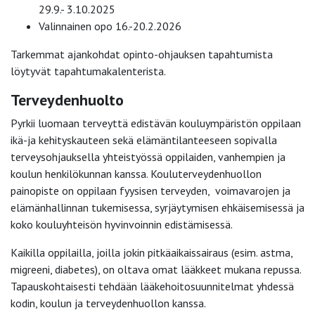
29.9.- 3.10.2025
Valinnainen opo 16.-20.2.2026
Tarkemmat ajankohdat opinto-ohjauksen tapahtumista
löytyvät tapahtumakalenterista.
Terveydenhuolto
Pyrkii luomaan terveyttä edistävän kouluympäristön oppilaan
ikä-ja kehityskauteen sekä elämäntilanteeseen sopivalla
terveysohjauksella yhteistyössä oppilaiden, vanhempien ja
koulun henkilökunnan kanssa. Kouluterveydenhuollon
painopiste on oppilaan fyysisen terveyden, voimavarojen ja
elämänhallinnan tukemisessa, syrjäytymisen ehkäisemisessä ja
koko kouluyhteisön hyvinvoinnin edistämisessä.
Kaikilla oppilailla, joilla jokin pitkäaikaissairaus (esim. astma,
migreeni, diabetes), on oltava omat lääkkeet mukana repussa.
Tapauskohtaisesti tehdään lääkehoitosuunnitelmat yhdessä
kodin, koulun ja terveydenhuollon kanssa.