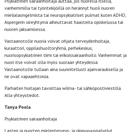
Psykiatrinen sairaanhoitaja auttaa, jos nuorella itsellä,
vanhemmilla tai työntekijöillä on herännyt huoli nuoren
mielialaongelmista tai neuropsykiatriset pulmat kuten ADHD,
Aspergerin oireyhtymä aiheuttavat haasteita opiskelussa tai
nuoren jaksamisessa.
Vastaanotolle nuoria voivat ohjata terveydenhoitaja,
kuraattori, oppilashuoltoryhmä, perhekeskus,
nuorisopsykiatrinen tiimi tai erikoissairaanhoito. Vanhemmat ja
nuori itse voivat olla myös suoraan yhteydessä.
Vastaanotolle tullaan aina suunnitellusti ajanvarauksella ja
ne ovat vapaaehtoisia.
Parhaiten hoitajan tavoittaa
wilma-
tai sähköpostiviestillä.
Alla yhteystiedot.
Tanya
Poola
Psykiatrinen sairaanhoitaja
Last
en ja nuorten mielenterveys- ja
riippuvuuspalvelut