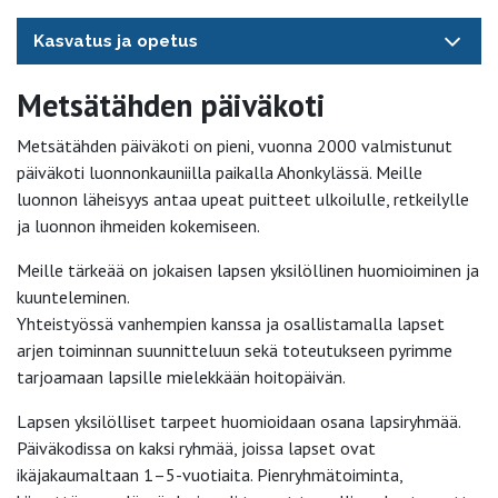
Kasvatus ja opetus
Metsätähden päiväkoti
Metsätähden päiväkoti on pieni, vuonna 2000 valmistunut
päiväkoti luonnonkauniilla paikalla Ahonkylässä. Meille
luonnon läheisyys antaa upeat puitteet ulkoilulle, retkeilylle
ja luonnon ihmeiden kokemiseen.
Meille tärkeää on jokaisen lapsen yksilöllinen huomioiminen ja
kuunteleminen.
Yhteistyössä vanhempien kanssa ja osallistamalla lapset
arjen toiminnan suunnitteluun sekä toteutukseen pyrimme
tarjoamaan lapsille mielekkään hoitopäivän.
Lapsen yksilölliset tarpeet huomioidaan osana lapsiryhmää.
Päiväkodissa on kaksi ryhmää, joissa lapset ovat
ikäjakaumaltaan 1–5-vuotiaita. Pienryhmätoiminta,