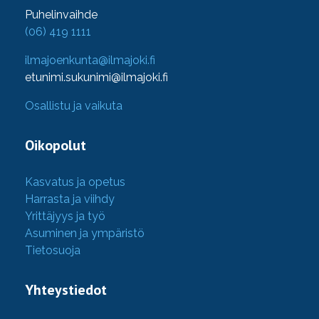
Puhelinvaihde
(06) 419 1111
ilmajoenkunta@ilmajoki.fi
etunimi.sukunimi@ilmajoki.fi
Osallistu ja vaikuta
Oikopolut
Kasvatus ja opetus
Harrasta ja viihdy
Yrittäjyys ja työ
Asuminen ja ympäristö
Tietosuoja
Yhteystiedot