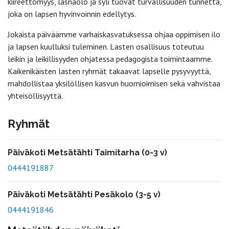
kiireettömyys, läsnäolo ja syli tuovat turvallisuuden tunnetta,
joka on lapsen hyvinvoinnin edellytys.
Jokaista päiväämme varhaiskasvatuksessa ohjaa oppimisen ilo
ja lapsen kuulluksi tuleminen. Lasten osallisuus toteutuu
leikin ja leikillisyyden ohjatessa pedagogista toimintaamme.
Kaikenikäisten lasten ryhmät takaavat lapselle pysyvyyttä,
mahdollistaa yksilöllisen kasvun huomioimisen sekä vahvistaa
yhteisöllisyyttä.
Ryhmät
Päiväkoti Metsätähti Taimitarha (0-3 v)
0444191887
Päiväkoti Metsätähti Pesäkolo (3-5 v)
0444191846