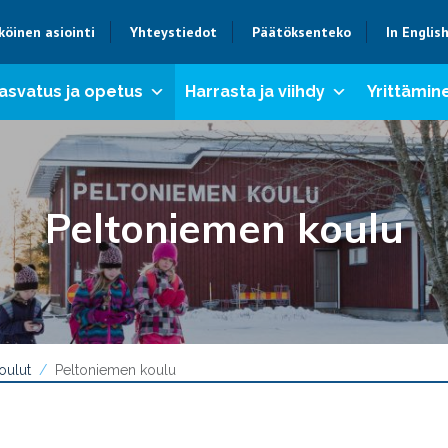
köinen asiointi
Yhteystiedot
Päätöksenteko
In Englis
asvatus ja opetus
Harrasta ja viihdy
Yrittämine
Peltoniemen koulu
oulut
Peltoniemen koulu