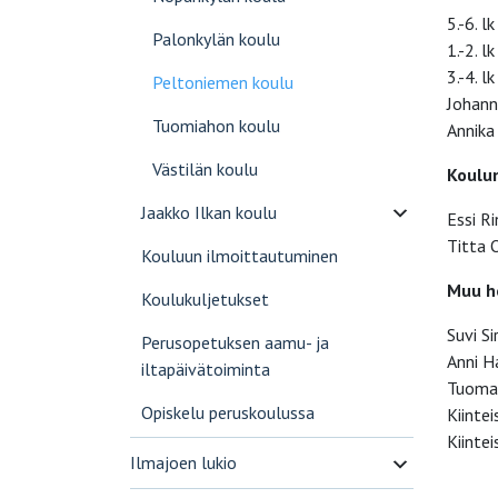
5.-6. l
Palonkylän koulu
1.-2. 
3.-4. l
Peltoniemen koulu
Johann
Tuomiahon koulu
Annika 
Västilän koulu
Koulu
Jaakko Ilkan koulu
Essi R
Titta 
Kouluun ilmoittautuminen
Muu h
Koulukuljetukset
Suvi S
Perusopetuksen aamu- ja
Anni H
iltapäivätoiminta
Tuomas
Opiskelu peruskoulussa
Kiinte
Kiinte
Ilmajoen lukio