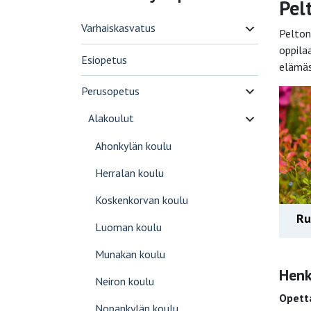
Pel
Varhaiskasvatus
Pelton
oppila
Esiopetus
elämäss
Perusopetus
Alakoulut
Ahonkylän koulu
Herralan koulu
Koskenkorvan koulu
Ru
Luoman koulu
Munakan koulu
Henk
Neiron koulu
Opett
Nopankylän koulu