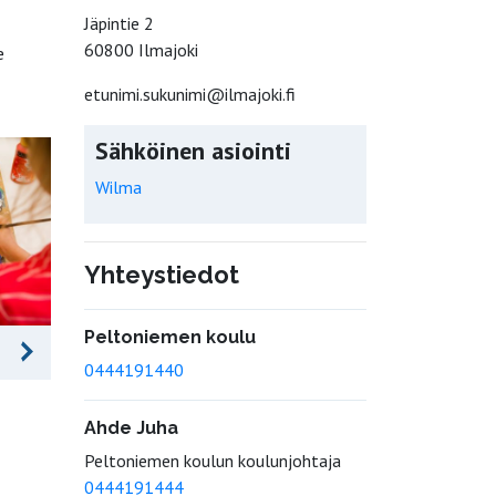
Jäpintie 2
60800 Ilmajoki
e
etunimi.sukunimi@ilmajoki.fi
Sähköinen asiointi
Wilma
Yhteystiedot
Peltoniemen koulu
0444191440
Ahde Juha
Peltoniemen koulun koulunjohtaja
0444191444