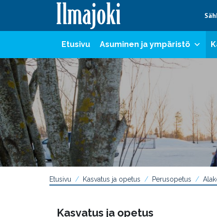
Hyppää sisältöön
Säh
Etusivu
Asuminen ja ympäristö
K
Etusivu
Kasvatus ja opetus
Perusopetus
Alak
Kasvatus ja opetus