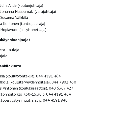
k Juha Ahde (koulunjohtaja)
lk Johanna Haapamäki (varajohtaja)
k Susanna Välkkilä
a Korkonen (tuntiopettaja)
Hopiavuori (erityisopettaja)
nkäynninohjaajat
inta-Laulaja
Ojala
enkilökunta
irkiä (koulutyöntekijä), 044 4191 464
akola (kouluterveydenhoitaja), 044 7902 450
 Vihtonen (koulukuraattori), 040 6367 427
istönhoito klo 7.30-15.30 p. 044 4191 464
istöpäivystys muut ajat p. 044 4191 840