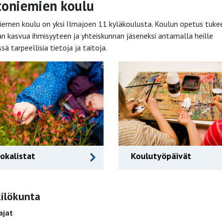
toniemien koulu
iemen koulu on yksi Ilmajoen 11 kyläkoulusta. Koulun opetus tuke
an kasvua ihmisyyteen ja yhteiskunnan jäseneksi antamalla heille
ä tarpeellisia tietoja ja taitoja.
okalistat
Koulutyöpäivät
ilökunta
ajat