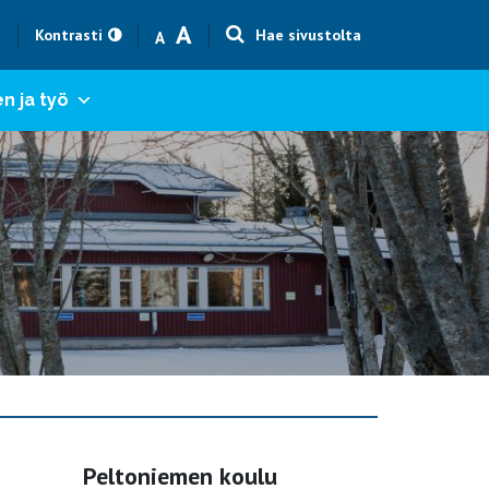
Text size smaller
Text size bigger
A
h
Kontrasti
Hae sivustolta
A
n ja työ
Peltoniemen koulu