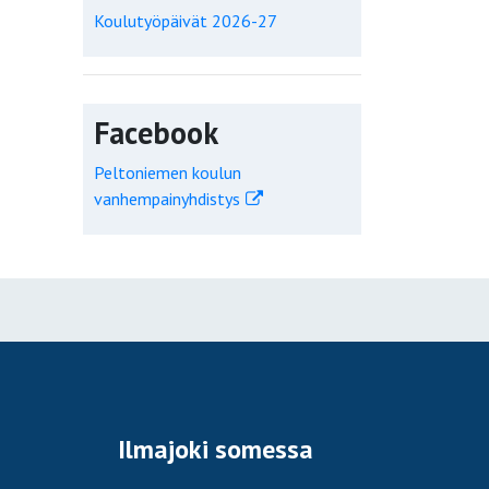
Koulutyöpäivät 2026-27
Facebook
Peltoniemen koulun
vanhempainyhdistys
Ilmajoki somessa