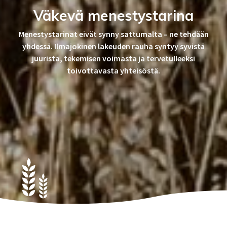
Väkevä menestystarina
Menestystarinat eivät synny sattumalta – ne tehdään
yhdessä. Ilmajokinen lakeuden rauha syntyy syvistä
juurista, tekemisen voimasta ja tervetulleeksi
toivottavasta yhteisöstä.