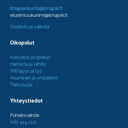
ilmajoenkunta@ilmajoki.fi
etunimi.sukunimi@ilmajoki.fi
Osallistu ja vaikuta
Oikopolut
Kasvatus ja opetus
Harrasta ja viihdy
Yrittäjyys ja työ
Asuminen ja ympäristö
Tietosuoja
Yhteystiedot
Puhelinvaihde
(06) 419 1111