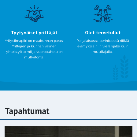
Tyytyväiset yrittäjät
Olet tervetullut
Yritysilmapiiri on maakunnan paras.
Pohjalaisessa perinteessä riittää
Yrittäjien ja kunnan välinen
elämyksiä niin vierailijalle kuin
yhteistyö toimii ja vuoropuhelu on
muuttajalle.
mutkatonta.
Tapahtumat