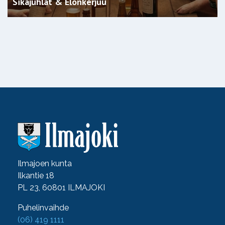
Sikajuhlat & Elonkerjuu
Ilmajoen kunta
Ilkantie 18
PL 23, 60801 ILMAJOKI
Puhelinvaihde
(06) 419 1111