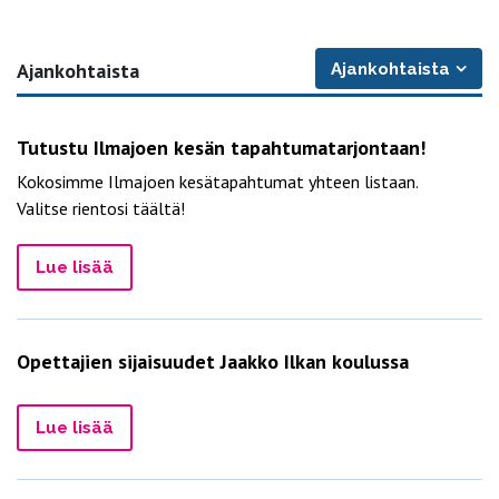
Ajankohtaista
Ajankohtaista
Kuulutukset ja
Tarjouspyynnöt
Tutustu Ilmajoen kesän tapahtumatarjontaan!
Työpaikat
ilmoitukset
Esityslistat ja
Kokosimme Ilmajoen kesätapahtumat yhteen listaan.
Valitse rientosi täältä!
pöytäkirjat
Lue lisää
Opettajien sijaisuudet Jaakko Ilkan koulussa
Lue lisää