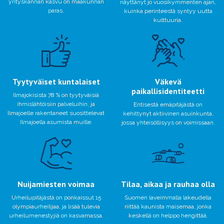
yrityskannan kasvu on maakunnan
näyttänyt jo vuosikymmenten ajan,
paras.
kuinka perinteestä syntyy uutta
kulttuuria.
Tyytyväiset kuntalaiset
Väkevä
paikallisidentiteetti
Ilmajokisista 78 % on tyytyväisiä
ihmislähtöisiin palveluihin, ja
Entisestä emäpitäjästä on
Ilmajoelle rakentaneet suosittelevat
kehittynyt aktiivinen asuinkunta,
Ilmajoella asumista muille.
jossa yhteisöllisyys on voimissaan.
Nuijamiesten voimaa
Tilaa, aikaa ja rauhaa olla
Urheilupitäjästä on ponkaissut 15
Suomen laveimmalla lakeudella
olympiaurheilijaa, ja lisää tulevia
riittää kaunista maisemaa, jonka
urheilumenestyjiä on kasvamassa.
keskellä on helppo hengittää.