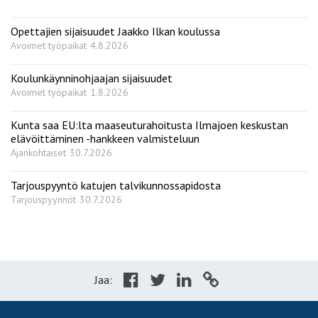
Opettajien sijaisuudet Jaakko Ilkan koulussa
Avoimet työpaikat
4.8.2026
Koulunkäynninohjaajan sijaisuudet
Avoimet työpaikat
1.8.2026
Kunta saa EU:lta maaseuturahoitusta Ilmajoen keskustan
elävöittäminen -hankkeen valmisteluun
Ajankohtaiset
30.7.2026
Tarjouspyyntö katujen talvikunnossapidosta
Tarjouspyynnöt
30.7.2026
Jaa: