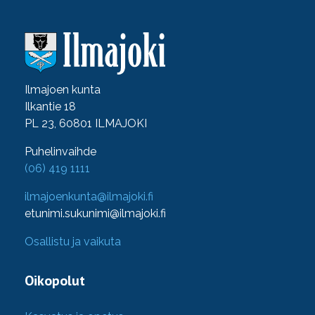
Ilmajoen kunta
Ilkantie 18
PL 23, 60801 ILMAJOKI
Puhelinvaihde
(06) 419 1111
ilmajoenkunta@ilmajoki.fi
etunimi.sukunimi@ilmajoki.fi
Osallistu ja vaikuta
Oikopolut