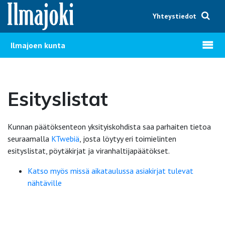
Hyppää sisältöön
Yhteystiedot
Avaa v
Ilmajoen kunta
Esityslistat
Kunnan päätöksenteon yksityiskohdista saa parhaiten tietoa
seuraamalla
KTwebiä
, josta löytyy eri toimielinten
esityslistat, pöytäkirjat ja viranhaltijapäätökset.
Katso myös missä aikataulussa asiakirjat tulevat
nähtäville