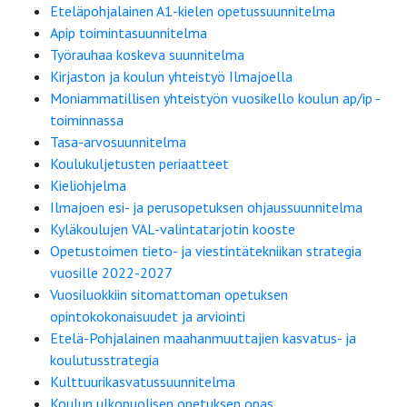
Eteläpohjalainen A1-kielen opetussuunnitelma
Apip toimintasuunnitelma
Työrauhaa koskeva suunnitelma
Kirjaston ja koulun yhteistyö Ilmajoella
Moniammatillisen yhteistyön vuosikello koulun ap/ip -
toiminnassa
Tasa-arvosuunnitelma
Koulukuljetusten periaatteet
Kieliohjelma
Ilmajoen esi- ja perusopetuksen ohjaussuunnitelma
Kyläkoulujen VAL-valintatarjotin kooste
Opetustoimen tieto- ja viestintätekniikan strategia
vuosille 2022-2027
Vuosiluokkiin sitomattoman opetuksen
opintokokonaisuudet ja arviointi
Etelä-Pohjalainen maahanmuuttajien kasvatus- ja
koulutusstrategia
Kulttuurikasvatussuunnitelma
Koulun ulkopuolisen opetuksen opas