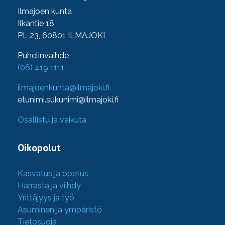
Ilmajoen kunta
Ilkantie 18
PL 23, 60801 ILMAJOKI
Puhelinvaihde
(06) 419 1111
ilmajoenkunta@ilmajoki.fi
etunimi.sukunimi@ilmajoki.fi
Osallistu ja vaikuta
Oikopolut
Kasvatus ja opetus
Harrasta ja viihdy
Yrittäjyys ja työ
Asuminen ja ympäristö
Tietosuoja