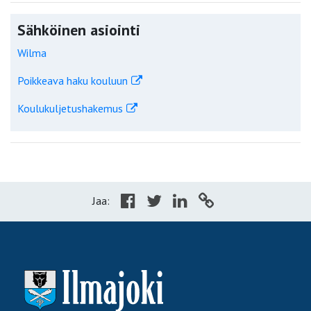
Sähköinen asiointi
Wilma
Poikkeava haku kouluun
Koulukuljetushakemus
Jaa: