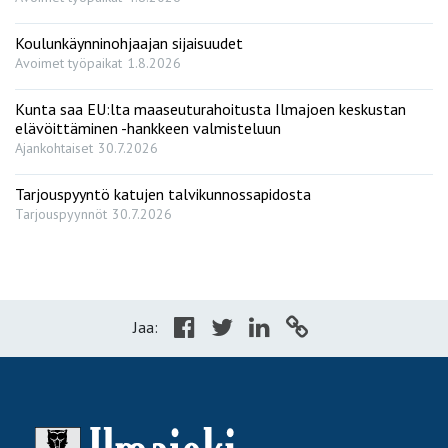
Koulunkäynninohjaajan sijaisuudet
Avoimet työpaikat
1.8.2026
Kunta saa EU:lta maaseuturahoitusta Ilmajoen keskustan
elävöittäminen -hankkeen valmisteluun
Ajankohtaiset
30.7.2026
Tarjouspyyntö katujen talvikunnossapidosta
Tarjouspyynnöt
30.7.2026
Jaa: