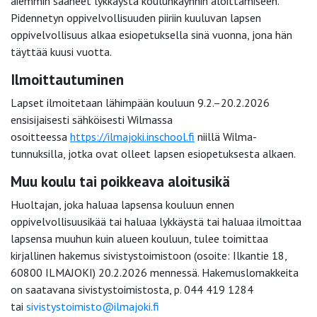
aiemmin saaneet lykkäystä koulunkäynnin aloittamiseen.
Pidennetyn oppivelvollisuuden piiriin kuuluvan lapsen
oppivelvollisuus alkaa esiopetuksella sinä vuonna, jona hän
täyttää kuusi vuotta.
Ilmoittautuminen
Lapset ilmoitetaan lähimpään kouluun 9.2.–20.2.2026
ensisijaisesti sähköisesti Wilmassa
osoitteessa
https://ilmajoki.inschool.fi
niillä Wilma-
tunnuksilla, jotka ovat olleet lapsen esiopetuksesta alkaen.
Muu koulu tai poikkeava aloitusikä
Huoltajan, joka haluaa lapsensa kouluun ennen
oppivelvollisuusikää tai haluaa lykkäystä tai haluaa ilmoittaa
lapsensa muuhun kuin alueen kouluun, tulee toimittaa
kirjallinen hakemus sivistystoimistoon (osoite: Ilkantie 18,
60800 ILMAJOKI) 20.2.2026 mennessä. Hakemuslomakkeita
on saatavana sivistystoimistosta, p. 044 419 1284
tai
sivistystoimisto@ilmajoki.fi