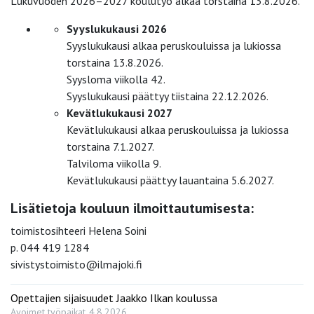
Lukuvuoden 2026–2027 koulutyö alkaa torstaina 13.8.2026.
Syyslukukausi 2026
Syyslukukausi alkaa peruskouluissa ja lukiossa
torstaina 13.8.2026.
Syysloma viikolla 42.
Syyslukukausi päättyy tiistaina 22.12.2026.
Kevätlukukausi 2027
Kevätlukukausi alkaa peruskouluissa ja lukiossa
torstaina 7.1.2027.
Talviloma viikolla 9.
Kevätlukukausi päättyy lauantaina 5.6.2027.
Lisätietoja kouluun ilmoittautumisesta:
toimistosihteeri Helena Soini
p. 044 419 1284
sivistystoimisto@ilmajoki.fi
Opettajien sijaisuudet Jaakko Ilkan koulussa
Avoimet työpaikat
4.8.2026