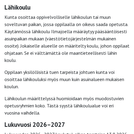
Lähikoulu
Kunta osoittaa oppivelvolliselle lähikoulun tai muun
soveltuvan paikan, jossa oppilaalla on oikeus saada opetusta.
Käytännössä lähikoulu Ilmajoella määräytyy pääsääntöisesti
asuinpaikan mukaan (väestötietojärjestelmän mukainen
osoite). Jokaiselle alueelle on määritelty koulu, johon oppilaat
ohjataan. Se ei välttämättä ole maantieteellisesti lähin
koulu.
Oppilaan yksilöllisistä tuen tarpeista johtuen kunta voi
osoittaa lähikouluksi myös muun kuin asuinalueen mukaisen
koulun.
Lähikoulun määrittelyssä huomioidaan myös muodostuvien
opetusryhmien koko. Tästä syystä lähikoulualue voi eri
vuosina vaihdella.
Lukuvuosi 2026–2027