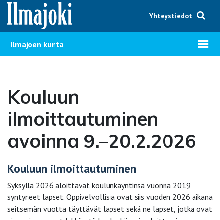
Hyppää sisältöön
Yhteystiedot
Avaa v
Ilmajoen kunta
Kouluun
ilmoittautuminen
avoinna 9.–20.2.2026
Kouluun ilmoittautuminen
Syksyllä 2026 aloittavat koulunkäyntinsä vuonna 2019
syntyneet lapset. Oppivelvollisia ovat siis vuoden 2026 aikana
seitsemän vuotta täyttävät lapset sekä ne lapset, jotka ovat