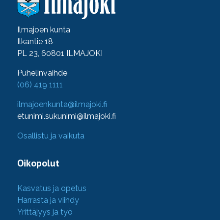
Ilmajoen kunta
Ilkantie 18
PL 23, 60801 ILMAJOKI
Puhelinvaihde
(06) 419 1111
ilmajoenkunta@ilmajoki.fi
etunimi.sukunimi@ilmajoki.fi
Osallistu ja vaikuta
Oikopolut
Kasvatus ja opetus
Harrasta ja viihdy
Yrittäjyys ja työ