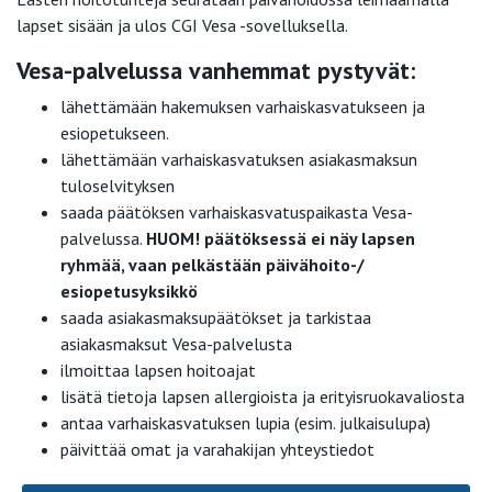
lapset sisään ja ulos CGI Vesa -sovelluksella.
Vesa-palvelussa vanhemmat pystyvät:
lähettämään hakemuksen varhaiskasvatukseen ja
esiopetukseen.
lähettämään varhaiskasvatuksen asiakasmaksun
tuloselvityksen
saada päätöksen varhaiskasvatuspaikasta Vesa-
palvelussa.
HUOM! päätöksessä ei näy lapsen
ryhmää, vaan pelkästään päivähoito-/
esiopetusyksikkö
saada asiakasmaksupäätökset ja tarkistaa
asiakasmaksut Vesa-palvelusta
ilmoittaa lapsen hoitoajat
lisätä tietoja lapsen allergioista ja erityisruokavaliosta
antaa varhaiskasvatuksen lupia (esim. julkaisulupa)
päivittää omat ja varahakijan yhteystiedot