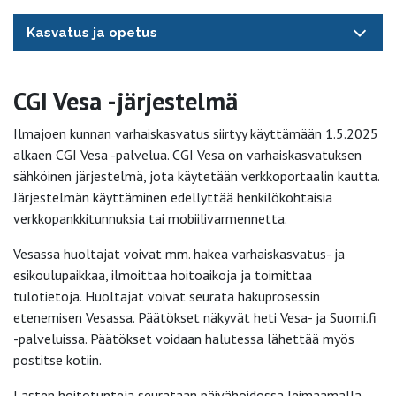
Kasvatus ja opetus
CGI Vesa -järjestelmä
Ilmajoen kunnan varhaiskasvatus siirtyy käyttämään 1.5.2025
alkaen CGI Vesa -palvelua. CGI Vesa on varhaiskasvatuksen
sähköinen järjestelmä, jota käytetään verkkoportaalin kautta.
Järjestelmän käyttäminen edellyttää henkilökohtaisia
verkkopankkitunnuksia tai mobiilivarmennetta.
Vesassa huoltajat voivat mm. hakea varhaiskasvatus- ja
esikoulupaikkaa, ilmoittaa hoitoaikoja ja toimittaa
tulotietoja. Huoltajat voivat seurata hakuprosessin
etenemisen Vesassa. Päätökset näkyvät heti Vesa- ja Suomi.fi
-palveluissa. Päätökset voidaan halutessa lähettää myös
postitse kotiin.
Lasten hoitotunteja seurataan päivähoidossa leimaamalla