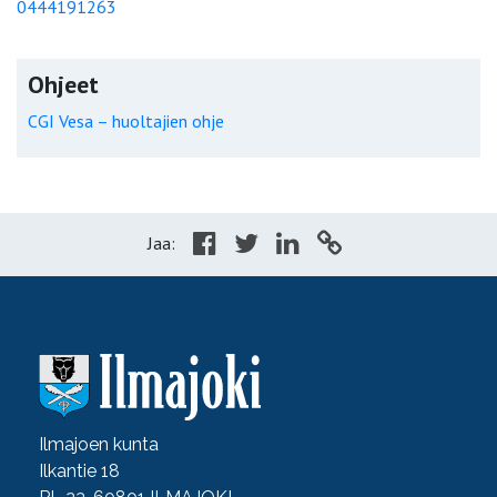
0444191263
Ohjeet
CGI Vesa – huoltajien ohje
Jaa:
Ilmajoen kunta
Ilkantie 18