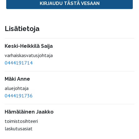
KIRJAUDU TÄSTÄ VESAAN
Lisätietoja
Keski-Heikkilä Saija
varhaiskasvatusjohtaja
0444191714
Mäki Anne
aluejohtaja
0444191736
Hämäläinen Jaakko
toimistosihteeri
laskutusasiat