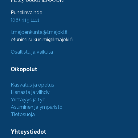
PL 23, 60801 ILMAJOKI
Puhelinvaihde
(06) 419 1111
ilmajoenkunta@ilmajoki.fi
etunimi.sukunimi@ilmajoki.fi
Osallistu ja vaikuta
Oikopolut
Kasvatus ja opetus
Harrasta ja viihdy
Yrittäjyys ja työ
Asuminen ja ympäristö
Tietosuoja
Yhteystiedot