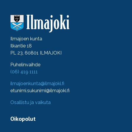
Ilmajoen kunta
Ilkantie 18
PL 23, 60801 ILMAJOKI
Puhelinvaihde
(06) 419 1111
ilmajoenkunta@ilmajoki.fi
etunimi.sukunimi@ilmajoki.fi
Osallistu ja vaikuta
Oikopolut