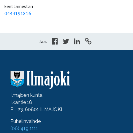
kenttämestari
0444191816
Jaa:
Ilmajoen kunta
Ilkantie 18
PL 23, 60801 ILMAJOKI
Puhelinvaihde
(06) 419 1111