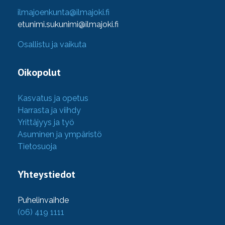
ilmajoenkunta@ilmajoki.fi
etunimi.sukunimi@ilmajoki.fi
Osallistu ja vaikuta
Oikopolut
Kasvatus ja opetus
Harrasta ja viihdy
Yrittäjyys ja työ
Asuminen ja ympäristö
Tietosuoja
Yhteystiedot
Puhelinvaihde
(06) 419 1111