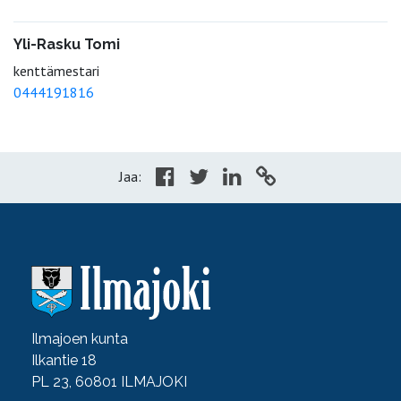
Yli-Rasku Tomi
kenttämestari
0444191816
Jaa:
Ilmajoen kunta
Ilkantie 18
PL 23, 60801 ILMAJOKI