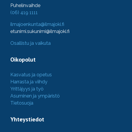
Puhelinvaihde
(06) 419 1111
ilmajoenkunta@ilmajoki.fi
etunimi.sukunimi@ilmajoki.fi
Osallistu ja vaikuta
Oikopolut
Kasvatus ja opetus
Harrasta ja viihdy
Yrittäjyys ja työ
Asuminen ja ympäristö
Tietosuoja
Yhteystiedot