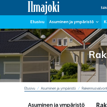
Hyppää sisältöön
Säh
Etusivu
Asuminen ja ympäristö
K
Rak
Etusivu
Asuminen ja ympäristö
Rakennusvalvon
Rak
Asuminen ja ympäristö