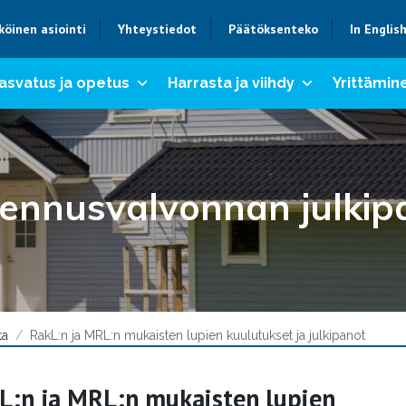
köinen asiointi
Yhteystiedot
Päätöksenteko
In Englis
asvatus ja opetus
Harrasta ja viihdy
Yrittämine
ennusvalvonnan julkip
ta
RakL:n ja MRL:n mukaisten lupien kuulutukset ja julkipanot
L:n ja MRL:n mukaisten lupien