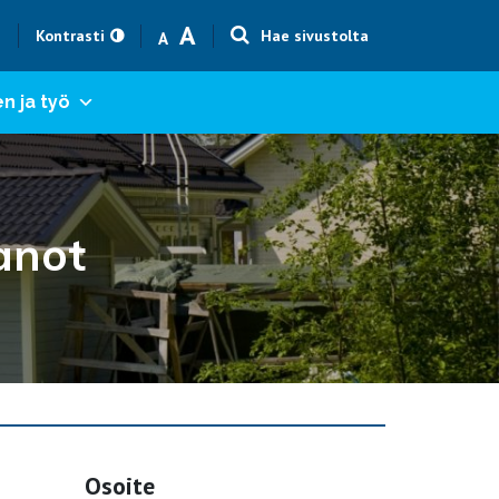
Text size smaller
Text size bigger
A
h
Kontrasti
Hae sivustolta
A
n ja työ
anot
Osoite