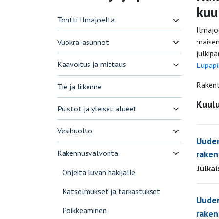
kuu
Tontti Ilmajoelta
Ilmajo
maisem
Vuokra-asunnot
julkip
Kaavoitus ja mittaus
Lupapi
Rakent
Tie ja liikenne
Kuulu
Puistot ja yleiset alueet
Vesihuolto
Uuden
Rakennusvalvonta
raken
Julkai
Ohjeita luvan hakijalle
Katselmukset ja tarkastukset
Uuden
Poikkeaminen
raken