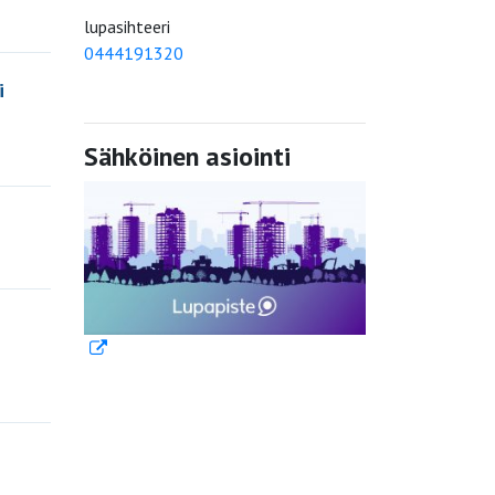
lupasihteeri
0444191320
i
Sähköinen asiointi