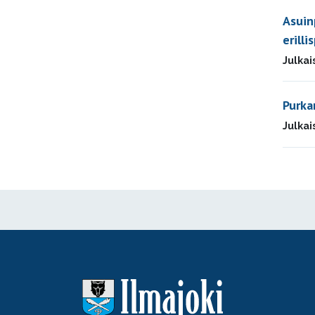
Asuin
erilli
Julkai
Purka
Julkai