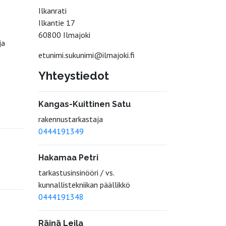
Ilkanrati
Ilkantie 17
60800 Ilmajoki
ja
etunimi.sukunimi@ilmajoki.fi
Yhteystiedot
Kangas-Kuittinen Satu
rakennustarkastaja
0444191349
Hakamaa Petri
tarkastusinsinööri / vs.
kunnallistekniikan päällikkö
0444191348
Räinä Leila