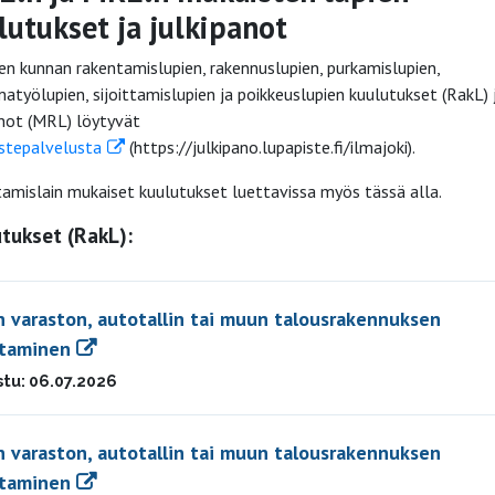
lutukset ja julkipanot
en kunnan rakentamislupien, rakennuslupien, purkamislupien,
atyölupien, sijoittamislupien ja poikkeuslupien kuulutukset (RakL) 
anot (MRL) löytyvät
stepalvelusta
(https://julkipano.lupapiste.fi/ilmajoki).
amislain mukaiset kuulutukset luettavissa myös tässä alla.
tukset (RakL):
 varaston, autotallin tai muun talousrakennuksen
taminen
stu: 06.07.2026
 varaston, autotallin tai muun talousrakennuksen
taminen