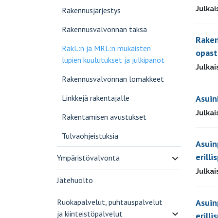
Julkai
Rakennusjärjestys
Rakennusvalvonnan taksa
Raken
RakL:n ja MRL:n mukaisten
opast
lupien kuulutukset ja julkipanot
Julkai
Rakennusvalvonnan lomakkeet
Asuin
Linkkejä rakentajalle
Julkai
Rakentamisen avustukset
Tulvaohjeistuksia
Asuin
erilli
Ympäristövalvonta
Julkai
Jätehuolto
Ruokapalvelut, puhtauspalvelut
Asuin
ja kiinteistöpalvelut
erilli