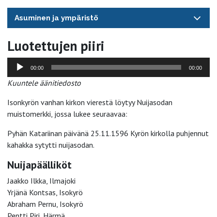
Asuminen ja ympäristö
Luotettujen piiri
Äänitoistin
00:00
00:00
Kuuntele äänitiedosto
Isonkyrön vanhan kirkon vierestä löytyy Nuijasodan
muistomerkki, jossa lukee seuraavaa:
Pyhän Katariinan päivänä 25.11.1596 Kyrön kirkolla puhjennut
kahakka sytytti nuijasodan.
Nuijapäälliköt
Jaakko Ilkka, Ilmajoki
Yrjänä Kontsas, Isokyrö
Abraham Pernu, Isokyrö
Pentti Piri, Härmä