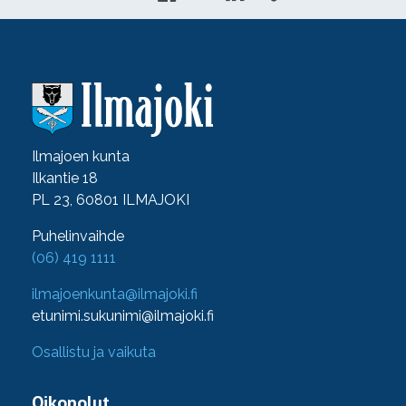
Ilmajoen kunta
Ilkantie 18
PL 23, 60801 ILMAJOKI
Puhelinvaihde
(06) 419 1111
ilmajoenkunta@ilmajoki.fi
etunimi.sukunimi@ilmajoki.fi
Osallistu ja vaikuta
Oikopolut