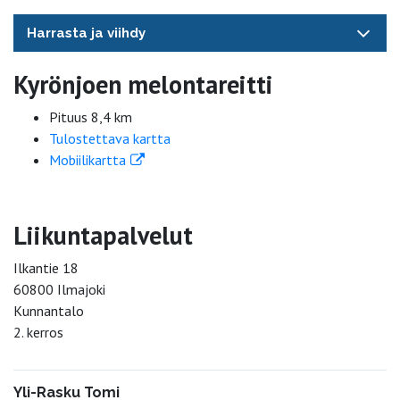
Harrasta ja viihdy
Kyrönjoen melontareitti
Pituus 8,4 km
Tulostettava kartta
Mobiilikartta
Liikuntapalvelut
Ilkantie 18
60800 Ilmajoki
Kunnantalo
2. kerros
Yli-Rasku Tomi