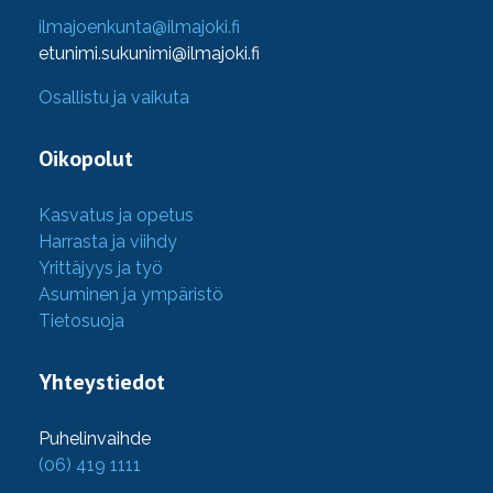
ilmajoenkunta@ilmajoki.fi
etunimi.sukunimi@ilmajoki.fi
Osallistu ja vaikuta
Oikopolut
Kasvatus ja opetus
Harrasta ja viihdy
Yrittäjyys ja työ
Asuminen ja ympäristö
Tietosuoja
Yhteystiedot
Puhelinvaihde
(06) 419 1111