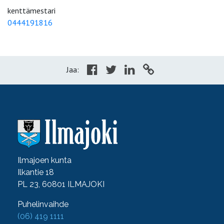
kenttämestari
0444191816
Jaa:
Ilmajoen kunta
Ilkantie 18
PL 23, 60801 ILMAJOKI
Puhelinvaihde
(06) 419 1111