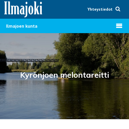
Hyppää sisältöön
Yhteystiedot
Avaa v
Ilmajoen kunta
Kyrönjoen melontareitti