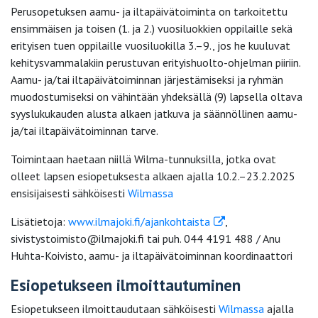
Perusopetuksen aamu- ja iltapäivätoiminta on tarkoitettu
ensimmäisen ja toisen (1. ja 2.) vuosiluokkien oppilaille sekä
erityisen tuen oppilaille vuosiluokilla 3.–9., jos he kuuluvat
kehitysvammalakiin perustuvan erityishuolto-ohjelman piiriin.
Aamu- ja/tai iltapäivätoiminnan järjestämiseksi ja ryhmän
muodostumiseksi on vähintään yhdeksällä (9) lapsella oltava
syyslukukauden alusta alkaen jatkuva ja säännöllinen aamu-
ja/tai iltapäivätoiminnan tarve.
Toimintaan haetaan niillä Wilma-tunnuksilla, jotka ovat
olleet lapsen esiopetuksesta alkaen ajalla 10.2.–23.2.2025
ensisijaisesti sähköisesti
Wilmassa
Lisätietoja:
www.ilmajoki.fi/ajankohtaista
,
sivistystoimisto@ilmajoki.fi tai puh. 044 4191 488 / Anu
Huhta-Koivisto, aamu- ja iltapäivätoiminnan koordinaattori
Esiopetukseen ilmoittautuminen
Esiopetukseen ilmoittaudutaan sähköisesti
Wilmassa
ajalla