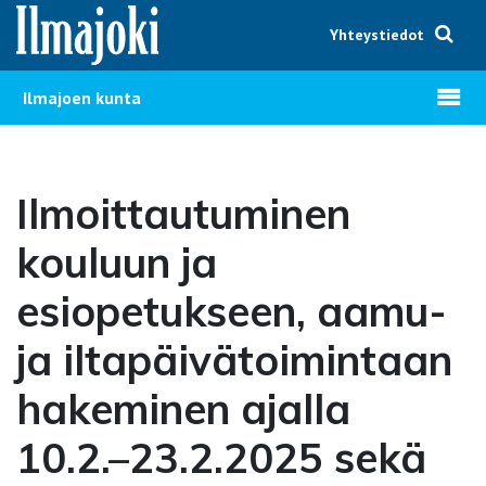
Hyppää sisältöön
Yhteystiedot
Avaa v
Ilmajoen kunta
Ilmoittautuminen
kouluun ja
esiopetukseen, aamu-
ja iltapäivätoimintaan
hakeminen ajalla
10.2.–23.2.2025 sekä