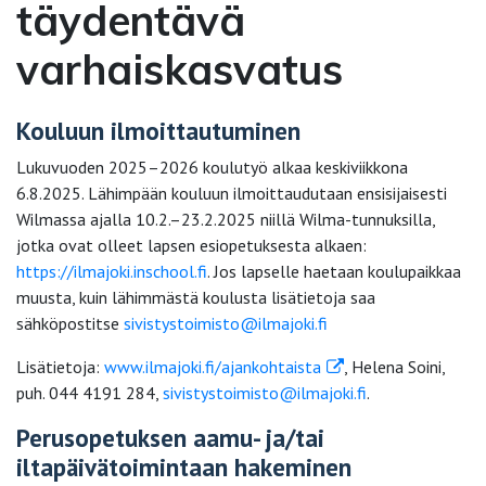
täydentävä
varhaiskasvatus
Kouluun ilmoittautuminen
Lukuvuoden 2025–2026 koulutyö alkaa keskiviikkona
6.8.2025. Lähimpään kouluun ilmoittaudutaan ensisijaisesti
Wilmassa ajalla 10.2.–23.2.2025 niillä Wilma-tunnuksilla,
jotka ovat olleet lapsen esiopetuksesta alkaen:
https://ilmajoki.inschool.fi
. Jos lapselle haetaan koulupaikkaa
muusta, kuin lähimmästä koulusta lisätietoja saa
sähköpostitse
sivistystoimisto@ilmajoki.fi
Lisätietoja:
www.ilmajoki.fi/ajankohtaista
, Helena Soini,
puh. 044 4191 284,
sivistystoimisto@ilmajoki.fi
.
Perusopetuksen aamu- ja/tai
iltapäivätoimintaan hakeminen