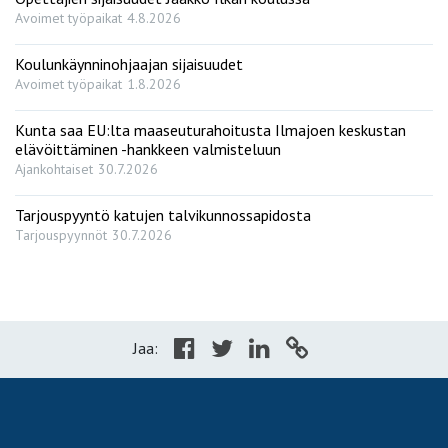
Avoimet työpaikat
4.8.2026
Koulunkäynninohjaajan sijaisuudet
Avoimet työpaikat
1.8.2026
Kunta saa EU:lta maaseuturahoitusta Ilmajoen keskustan
elävöittäminen -hankkeen valmisteluun
Ajankohtaiset
30.7.2026
Tarjouspyyntö katujen talvikunnossapidosta
Tarjouspyynnöt
30.7.2026
Jaa: