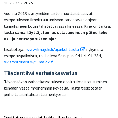
10.2.–23.2.2025.
Vuonna 2019 syntyneiden lasten huoltajat saavat
esiopetukseen ilmoittautumiseen tarvittavat ohjeet
tunnuksineen kotiin lähetettävässä kirjeessä. Kirje on tärkeä,
koska
sama käyttäjätunnus salasanoineen pätee koko
esi- ja perusopetuksen ajan
.
Lisätietoja:
www.ilmajoki.fi/ajankohtaista
, nykyisistä
esiopetuspaikoista, tai Helena Soini puh. 044 4191 284,
sivistystoimisto@ilmajoki.fi
.
Täydentävä varhaiskasvatus
Täydentävän varhaiskasvatuksen osalta ilmoittautuminen
tehdään vasta myöhemmin keväällä. Tästä tiedotetaan
perheitä ajankohdan täsmentyessä.
Opettajien sijaisuudet Jaakko Ilkan koulussa