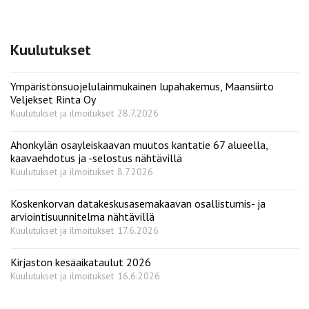
Kuulutukset
Ympäristönsuojelulainmukainen lupahakemus, Maansiirto
Veljekset Rinta Oy
Kuulutukset ja ilmoitukset
28.7.2026
Ahonkylän osayleiskaavan muutos kantatie 67 alueella,
kaavaehdotus ja -selostus nähtävillä
Kuulutukset ja ilmoitukset
8.7.2026
Koskenkorvan datakeskusasemakaavan osallistumis- ja
arviointisuunnitelma nähtävillä
Kuulutukset ja ilmoitukset
17.6.2026
Kirjaston kesäaikataulut 2026
Kuulutukset ja ilmoitukset
16.6.2026