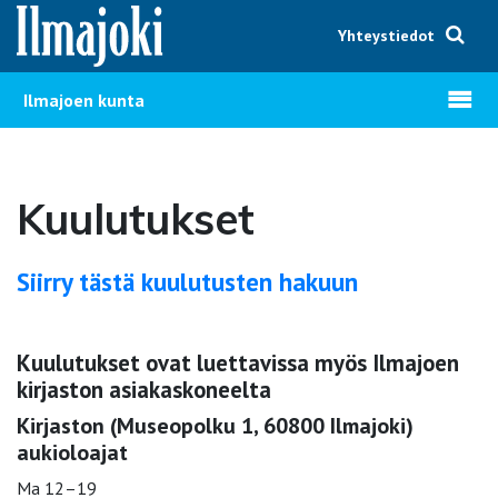
Hyppää sisältöön
Yhteystiedot
Avaa v
Ilmajoen kunta
Kuulutukset
Siirry tästä kuulutusten hakuun
Kuulutukset ovat luettavissa myös Ilmajoen
kirjaston asiakaskoneelta
Kirjaston (Museopolku 1, 60800 Ilmajoki)
aukioloajat
Ma 12–19