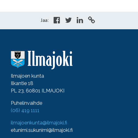
Jaa:
Ilmajoen kunta
Ilkantie 18
PL 23, 60801 ILMAJOKI
Puhelinvaihde
(06) 419 1111
ilmajoenkunta@ilmajoki.fi
etunimi.sukunimi@ilmajoki.fi