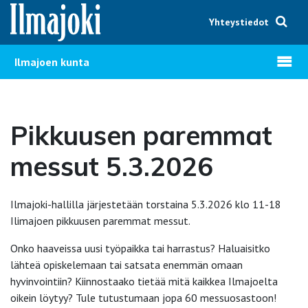
Hyppää sisältöön
Yhteystiedot
Avaa v
Ilmajoen kunta
Pikkuusen paremmat
messut 5.3.2026
Ilmajoki-hallilla järjestetään torstaina 5.3.2026 klo 11-18
Ilimajoen pikkuusen
paremmat messut.
Onko haaveissa uusi työpaikka tai harrastus? Haluaisitko
lähteä opiskelemaan tai satsata enemmän omaan
hyvinvointiin? Kiinnostaako tietää mitä kaikkea Ilmajoelta
oikein löytyy? Tule tutustumaan jopa 60 messuosastoon!