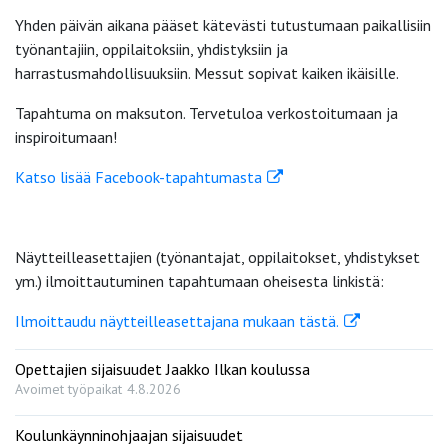
Yhden päivän aikana pääset kätevästi tutustumaan paikallisiin
työnantajiin, oppilaitoksiin, yhdistyksiin ja
harrastusmahdollisuuksiin. Messut sopivat kaiken ikäisille.
Tapahtuma on maksuton. Tervetuloa verkostoitumaan ja
inspiroitumaan!
Katso lisää Facebook-tapahtumasta
Näytteilleasettajien (työnantajat, oppilaitokset, yhdistykset
ym.) ilmoittautuminen tapahtumaan oheisesta linkistä:
Ilmoittaudu näytteilleasettajana mukaan tästä.
Opettajien sijaisuudet Jaakko Ilkan koulussa
Avoimet työpaikat
4.8.2026
Koulunkäynninohjaajan sijaisuudet