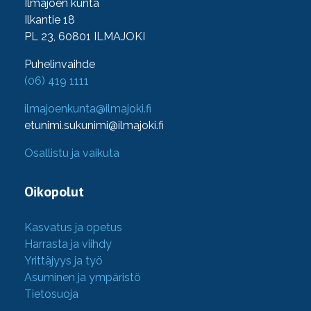
Ilmajoen kunta
Ilkantie 18
PL 23, 60801 ILMAJOKI
Puhelinvaihde
(06) 419 1111
ilmajoenkunta@ilmajoki.fi
etunimi.sukunimi@ilmajoki.fi
Osallistu ja vaikuta
Oikopolut
Kasvatus ja opetus
Harrasta ja viihdy
Yrittäjyys ja työ
Asuminen ja ympäristö
Tietosuoja