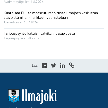
Avoimet työpaikat
1.8.2026
Kunta saa EU:lta maaseuturahoitusta Ilmajoen keskustan
elävöittäminen -hankkeen valmisteluun
Ajankohtaiset
30.7.2026
Tarjouspyyntö katujen talvikunnossapidosta
Tarjouspyynnöt
30.7.2026
Jaa: