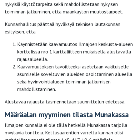
nykyisiä käyttötarpeita sekä mahdollistetaan nykyisen
toiminnan jatkuminen, että maankäytön muutostarpeet.
Kunnanhallitus päättää hyväksyä teknisen lautakunnan
esityksen, että
Käynnistetään kaavamuutos Ilmajoen keskusta-alueen
korttelissa nro 1 karttaliitteen mukaisella alustavalla
rajausalueella.
Kaavamuutoksen tavoitteeksi asetetaan vakituiselle
asumiselle soveltuvien alueiden osoittaminen alueella
sekä hyvinvointialueen toiminnan jatkumisen
mahdollistaminen.
Alustavaa rajausta täsmennetään suunnittelun edetessä.
Määräalan myyminen tilasta Munakassa
Ilmajoen kunnalla ei ole tällä hetkellä Munakassa tarjolla
myytäviä tontteja. Kettusaarentien varrelta kunnan olisi
mahdollista myydä tilasta 145-417-19-6 määräala