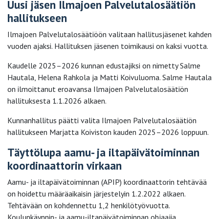
Uusi jäsen Ilmajoen Palvelutalosäätiön
hallitukseen
Ilmajoen Palvelutalosäätiöön valitaan hallitusjäsenet kahden
vuoden ajaksi. Hallituksen jäsenen toimikausi on kaksi vuotta.
Kaudelle 2025–2026 kunnan edustajiksi on nimetty Salme
Hautala, Helena Rahkola ja Matti Koivuluoma. Salme Hautala
on ilmoittanut eroavansa Ilmajoen Palvelutalosäätiön
hallituksesta 1.1.2026 alkaen.
Kunnanhallitus päätti valita Ilmajoen Palvelutalosäätiön
hallitukseen Marjatta Koiviston kauden 2025–2026 loppuun.
Täyttölupa aamu- ja iltapäivätoiminnan
koordinaattorin virkaan
Aamu- ja iltapäivätoiminnan (APIP) koordinaattorin tehtävää
on hoidettu määräaikaisin järjestelyin 1.2.2022 alkaen.
Tehtävään on kohdennettu 1,2 henkilötyövuotta.
Koulunkäynnin- ja aamu-iltapäivätoiminnan ohjaajia