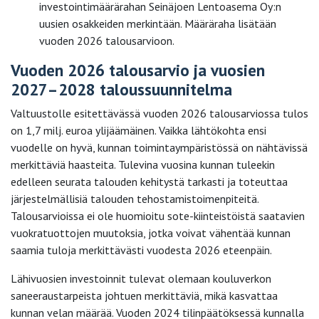
investointimäärärahan Seinäjoen Lentoasema Oy:n
uusien osakkeiden merkintään. Määräraha lisätään
vuoden 2026 talousarvioon.
Vuoden 2026 talousarvio ja vuosien
2027–2028 taloussuunnitelma
Valtuustolle esitettävässä vuoden 2026 talousarviossa tulos
on 1,7 milj. euroa ylijäämäinen. Vaikka lähtökohta ensi
vuodelle on hyvä, kunnan toimintaympäristössä on nähtävissä
merkittäviä haasteita. Tulevina vuosina kunnan tuleekin
edelleen seurata talouden kehitystä tarkasti ja toteuttaa
järjestelmällisiä talouden tehostamistoimenpiteitä.
Talousarvioissa ei ole huomioitu sote-kiinteistöistä saatavien
vuokratuottojen muutoksia, jotka voivat vähentää kunnan
saamia tuloja merkittävästi vuodesta 2026 eteenpäin.
Lähivuosien investoinnit tulevat olemaan kouluverkon
saneeraustarpeista johtuen merkittäviä, mikä kasvattaa
kunnan velan määrää. Vuoden 2024 tilinpäätöksessä kunnalla