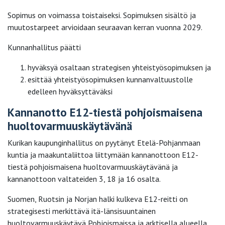
Sopimus on voimassa toistaiseksi. Sopimuksen sisältö ja
muutostarpeet arvioidaan seuraavan kerran vuonna 2029.
Kunnanhallitus päätti
hyväksyä osaltaan strategisen yhteistyösopimuksen ja
esittää yhteistyösopimuksen kunnanvaltuustolle
edelleen hyväksyttäväksi
Kannanotto E12-tiestä pohjoismaisena
huoltovarmuuskäytävänä
Kurikan kaupunginhallitus on pyytänyt Etelä-Pohjanmaan
kuntia ja maakuntaliittoa liittymään kannanottoon E12-
tiestä pohjoismaisena huoltovarmuuskäytävänä ja
kannanottoon valtateiden 3, 18 ja 16 osalta.
Suomen, Ruotsin ja Norjan halki kulkeva E12-reitti on
strategisesti merkittävä itä-länsisuuntainen
huoltovarmuuskäytävä Pohjoismaissa ja arktisella alueella.