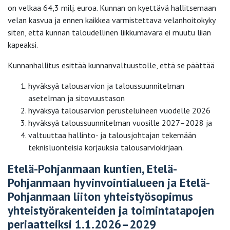
on velkaa 64,3 milj. euroa. Kunnan on kyettävä hallitsemaan
velan kasvua ja ennen kaikkea varmistettava velanhoitokyky
siten, että kunnan taloudellinen liikkumavara ei muutu liian
kapeaksi.
Kunnanhallitus esittää kunnanvaltuustolle, että se päättää
hyväksyä talousarvion ja taloussuunnitelman
asetelman ja sitovuustason
hyväksyä talousarvion perusteluineen vuodelle 2026
hyväksyä taloussuunnitelman vuosille 2027–2028 ja
valtuuttaa hallinto- ja talousjohtajan tekemään
teknisluonteisia korjauksia talousarviokirjaan.
Etelä-Pohjanmaan kuntien, Etelä-
Pohjanmaan hyvinvointialueen ja Etelä-
Pohjanmaan liiton yhteistyösopimus
yhteistyörakenteiden ja toimintatapojen
periaatteiksi 1.1.2026–2029