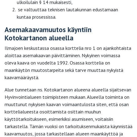
ulkoilulain § 14 mukaisesti,
se valtuuttaa teknisen lautakunnan edustamaan
kuntaa prosessissa.
Asemakaavamuutos käyntiin
Kotokartanon alueella
Ilmajoen keskustassa osassa korttelia nro 1 on ajankohtaista
aloittaa asemakaavan päivittäminen. Nykyinen voimassa
oleva kaava on vuodelta 1992. Osassa korttelia on
maankäytön muutostarpeita sekä tarve muuttaa nykyistä
kaavamääräystä.
Alue tunnetaan ns. Kotokartanon alueena alueella sijaitsevan
Hyvinvointialueen toimipisteen mukaan. Alueella toiminta on
muuttunut nykyisen kaavan voimaantulosta siten, että osan
korttelialueesta osoittamista osittain muuhun
käyttötarkoitukseen, esimerkiksi asumiseen, voitaisiin
tarkastella. Tämän vuoksi on tarkoituksenmukaista käynnistää
kaavamuutos, jossa tarkastellaan alueen maankäyttöä ja