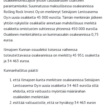
osakkeenomistajille yhtiön taloudellisen tilanteen
parantamiseksi. Suunnatussa maksullisessa osakeannissa
Rolling Rock Invest Oy on merkinnyt Seinäjoen Lentoasema
Oy:n uusia osakkeita 45 000 eurolla. Tämän merkinnän jälkeen
yhtiön nykyisille osakkaille annetaan mahdollisuus merkitä
osakkeita omistusten suhteessa yhteensä 450 000 eurolla.
Osakkeen merkintähinta on kummassakin osakeannissa 0,75
euroa.
Ilmajoen Kunnan osuudeksi toisessa vaiheessa
toteutettavassa osakeannissa on merkitty 45 951 osaketta
ja 34 463 euroa.
Kunnanhallitus päätti
että Ilmajoen kunta merkitsee osakeannissa Seinäjoen
Lentoasema Oy:n uusia osakkeita 34 463 eurolla sillä
ehdolla, että valtuusto myöntää määrärahan
osakkeiden merkintään
esittää valtuustolle, että se hyväksyy 34 463 euron