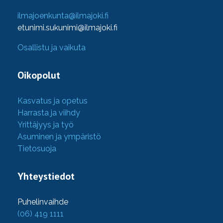
ilmajoenkunta@ilmajoki.fi
etunimi.sukunimi@ilmajoki.fi
Osallistu ja vaikuta
Oikopolut
Kasvatus ja opetus
Harrasta ja viihdy
Yrittäjyys ja työ
Asuminen ja ympäristö
Tietosuoja
Yhteystiedot
Puhelinvaihde
(06) 419 1111