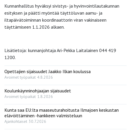
Kunnanhallitus hyväksyi sivistys- ja hyvinvointilautakunnan
esityksen ja päätti myöntää täyttöluvan aamu- ja
iltapäivätoiminnan koordinaattorin viran vakinaiseen
täyttämiseen 1.1.2026 alkaen.
Lisätietoja: kunnanjohtaja Ari-Pekka Laitalainen 044 419
1200.
Opettajien sijaisuudet Jaakko Ilkan koulussa
Avoimet työpaikat
4.8.2026
Koulunkäynninohjaajan sijaisuudet
Avoimet työpaikat
1.8.2026
Kunta saa EU:lta maaseuturahoitusta Ilmajoen keskustan
elävöittäminen -hankkeen valmisteluun
Ajankohtaiset
30.7.2026