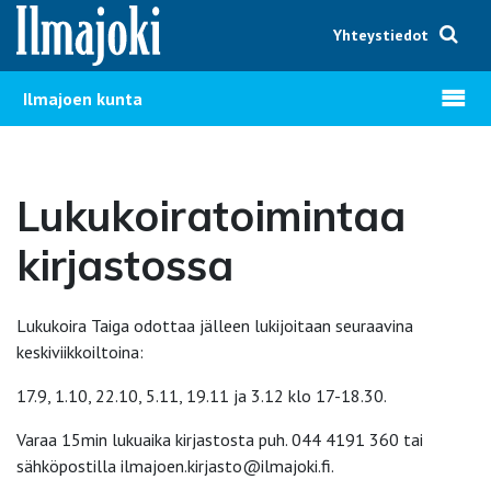
Hyppää sisältöön
Yhteystiedot
Avaa v
Ilmajoen kunta
Lukukoiratoimintaa
kirjastossa
Lukukoira Taiga odottaa jälleen lukijoitaan seuraavina
keskiviikkoiltoina:
17.9, 1.10, 22.10, 5.11, 19.11 ja 3.12 klo 17-18.30.
Varaa 15min lukuaika kirjastosta puh. 044 4191 360 tai
sähköpostilla ilmajoen.kirjasto@ilmajoki.fi.