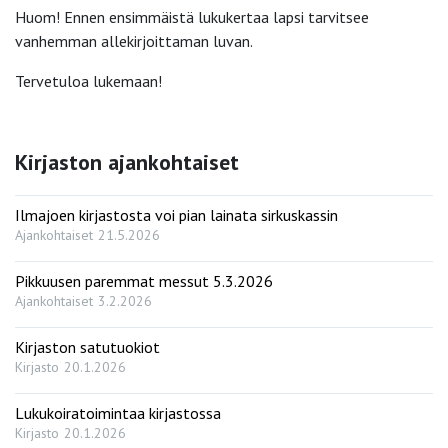
Huom! Ennen ensimmäistä lukukertaa lapsi tarvitsee
vanhemman allekirjoittaman luvan.
Tervetuloa lukemaan!
Kirjaston ajankohtaiset
Ilmajoen kirjastosta voi pian lainata sirkuskassin
Ajankohtaiset
21.5.2026
Pikkuusen paremmat messut 5.3.2026
Ajankohtaiset
3.2.2026
Kirjaston satutuokiot
Kirjasto
20.1.2026
Lukukoiratoimintaa kirjastossa
Kirjasto
20.1.2026