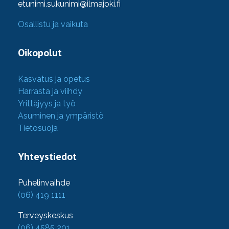
etunimi.sukunimi@ilmajoki.fi
Osallistu ja vaikuta
Oikopolut
Kasvatus ja opetus
Harrasta ja viihdy
Yrittäjyys ja työ
Asuminen ja ympäristö
Tietosuoja
Yhteystiedot
Puhelinvaihde
(06) 419 1111
Terveyskeskus
(06) 4585 201