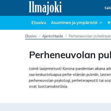
Hyppää sisältöön
Säh
Etusivu
Asuminen ja ympäristö
K
Etusivu
Ajankohtaista
Perheneuvolan puhelinpal
Perheneuvolan pu
toimii laajennetusti Korona-pandemian aikana ar
saa keskusteluapua perhe-elämän pulmiin, lasten 
perheneuvolan psykologi, perheterapeutti tai sos
ovat luottamuksellisia.