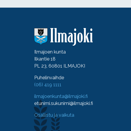
Ilmajoen kunta
Ilkantie 18
PL 23, 60801 ILMAJOKI
Puhelinvaihde
(06) 419 1111
ilmajoenkunta@ilmajoki.fi
etunimi.sukunimi@ilmajoki.fi
Osallistu ja vaikuta