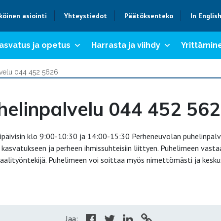
köinen asiointi
Yhteystiedot
Päätöksenteko
In Englis
asvatus ja opetus
Harrasta ja viihdy
Yrittämine
velu 044 452 5626
helinpalvelu 044 452 56
kipäivisin klo 9:00-10:30 ja 14:00-15:30 Perheneuvolan puhelinpal
kasvatukseen ja perheen ihmissuhteisiin liittyen. Puhelimeen vasta
iaalityöntekijä. Puhelimeen voi soittaa myös nimettömästi ja kesku
Jaa: