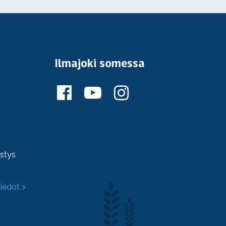
Ilmajoki somessa
ystys
tiedot >