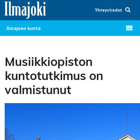
Hyppää sisältöön
Yhteystiedot
Avaa v
Ilmajoen kunta
Musiikkiopiston
kuntotutkimus on
valmistunut