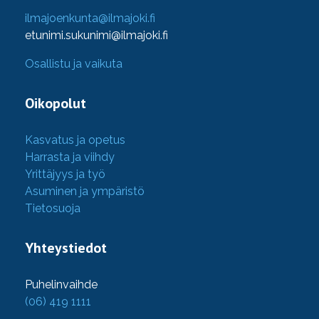
ilmajoenkunta@ilmajoki.fi
etunimi.sukunimi@ilmajoki.fi
Osallistu ja vaikuta
Oikopolut
Kasvatus ja opetus
Harrasta ja viihdy
Yrittäjyys ja työ
Asuminen ja ympäristö
Tietosuoja
Yhteystiedot
Puhelinvaihde
(06) 419 1111