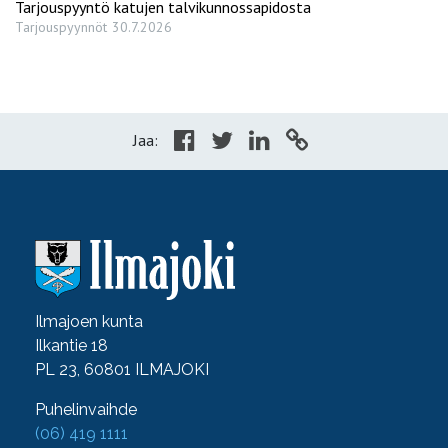
Tarjouspyyntö katujen talvikunnossapidosta
Tarjouspyynnöt
30.7.2026
Jaa:
Ilmajoen kunta
Ilkantie 18
PL 23, 60801 ILMAJOKI
Puhelinvaihde
(06) 419 1111