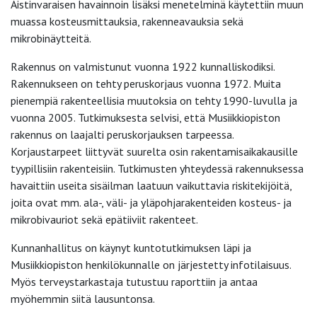
Aistinvaraisen havainnoin lisäksi menetelminä käytettiin muun
muassa kosteusmittauksia, rakenneavauksia sekä
mikrobinäytteitä.
Rakennus on valmistunut vuonna 1922 kunnalliskodiksi.
Rakennukseen on tehty peruskorjaus vuonna 1972. Muita
pienempiä rakenteellisia muutoksia on tehty 1990-luvulla ja
vuonna 2005. Tutkimuksesta selvisi, että Musiikkiopiston
rakennus on laajalti peruskorjauksen tarpeessa.
Korjaustarpeet liittyvät suurelta osin rakentamisaikakausille
tyypillisiin rakenteisiin. Tutkimusten yhteydessä rakennuksessa
havaittiin useita sisäilman laatuun vaikuttavia riskitekijöitä,
joita ovat mm. ala-, väli- ja yläpohjarakenteiden kosteus- ja
mikrobivauriot sekä epätiiviit rakenteet.
Kunnanhallitus on käynyt kuntotutkimuksen läpi ja
Musiikkiopiston henkilökunnalle on järjestetty infotilaisuus.
Myös terveystarkastaja tutustuu raporttiin ja antaa
myöhemmin siitä lausuntonsa.