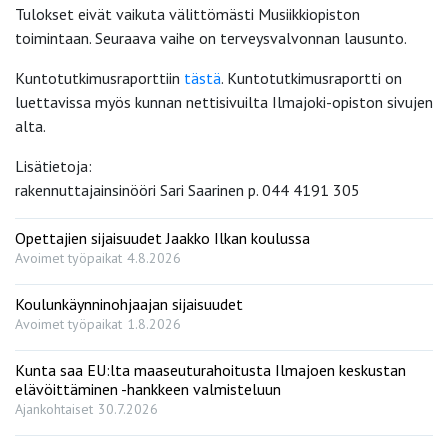
Tulokset eivät vaikuta välittömästi Musiikkiopiston
toimintaan. Seuraava vaihe on terveysvalvonnan lausunto.
Kuntotutkimusraporttiin
tästä
. Kuntotutkimusraportti on
luettavissa myös kunnan nettisivuilta Ilmajoki-opiston sivujen
alta.
Lisätietoja:
rakennuttajainsinööri Sari Saarinen p. 044 4191 305
Opettajien sijaisuudet Jaakko Ilkan koulussa
Avoimet työpaikat
4.8.2026
Koulunkäynninohjaajan sijaisuudet
Avoimet työpaikat
1.8.2026
Kunta saa EU:lta maaseuturahoitusta Ilmajoen keskustan
elävöittäminen -hankkeen valmisteluun
Ajankohtaiset
30.7.2026