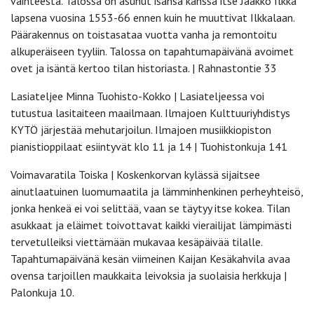
vaihteesta. Talossa on asunut isänsä kanssa itse Jaakko Ilkka
lapsena vuosina 1553-66 ennen kuin he muuttivat Ilkkalaan.
Päärakennus on toistasataa vuotta vanha ja remontoitu
alkuperäiseen tyyliin. Talossa on tapahtumapäivänä avoimet
ovet ja isäntä kertoo tilan historiasta. | Rahnastontie 33
Lasiateljee Minna Tuohisto-Kokko | Lasiateljeessa voi
tutustua lasitaiteen maailmaan. Ilmajoen Kulttuuriyhdistys
KYTÖ järjestää mehutarjoilun. Ilmajoen musiikkiopiston
pianistioppilaat esiintyvät klo 11 ja 14 | Tuohistonkuja 141
Voimavaratila Toiska | Koskenkorvan kylässä sijaitsee
ainutlaatuinen luomumaatila ja lämminhenkinen perheyhteisö,
jonka henkeä ei voi selittää, vaan se täytyy itse kokea. Tilan
asukkaat ja eläimet toivottavat kaikki vierailijat lämpimästi
tervetulleiksi viettämään mukavaa kesäpäivää tilalle.
Tapahtumapäivänä kesän viimeinen Kaijan Kesäkahvila avaa
ovensa tarjoillen maukkaita leivoksia ja suolaisia herkkuja |
Palonkuja 10.