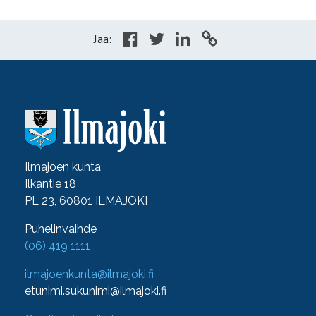
Jaa:
Ilmajoen kunta
Ilkantie 18
PL 23, 60801 ILMAJOKI
Puhelinvaihde
(06) 419 1111
ilmajoenkunta@ilmajoki.fi
etunimi.sukunimi@ilmajoki.fi