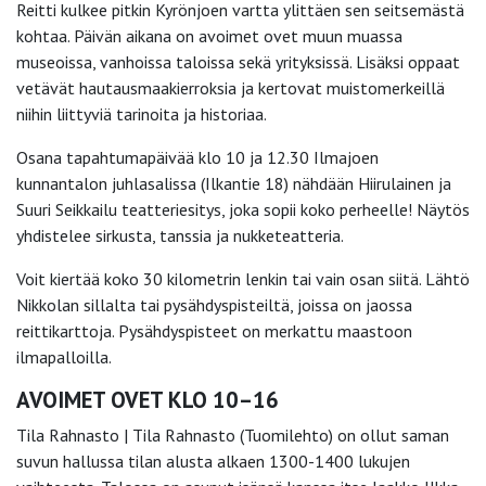
Reitti kulkee pitkin Kyrönjoen vartta ylittäen sen seitsemästä
kohtaa. Päivän aikana on avoimet ovet muun muassa
museoissa, vanhoissa taloissa sekä yrityksissä. Lisäksi oppaat
vetävät hautausmaakierroksia ja kertovat muistomerkeillä
niihin liittyviä tarinoita ja historiaa.
Osana tapahtumapäivää klo 10 ja 12.30 Ilmajoen
kunnantalon juhlasalissa (Ilkantie 18) nähdään Hiirulainen ja
Suuri Seikkailu teatteriesitys, joka sopii koko perheelle! Näytös
yhdistelee sirkusta, tanssia ja nukketeatteria.
Voit kiertää koko 30 kilometrin lenkin tai vain osan siitä. Lähtö
Nikkolan sillalta tai pysähdyspisteiltä, joissa on jaossa
reittikarttoja. Pysähdyspisteet on merkattu maastoon
ilmapalloilla.
AVOIMET OVET KLO 10–16
Tila Rahnasto | Tila Rahnasto (Tuomilehto) on ollut saman
suvun hallussa tilan alusta alkaen 1300-1400 lukujen