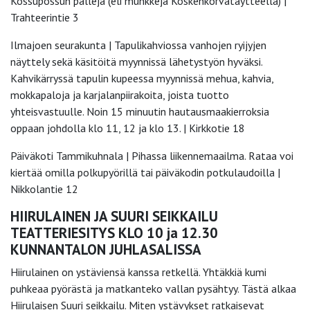
Kossupossun palleja (eli munkkeja Koskenkorvatäytteellä) |
Trahteerintie 3
Ilmajoen seurakunta | Tapulikahviossa vanhojen ryijyjen
näyttely sekä käsitöitä myynnissä lähetystyön hyväksi.
Kahvikärryssä tapulin kupeessa myynnissä mehua, kahvia,
mokkapaloja ja karjalanpiirakoita, joista tuotto
yhteisvastuulle. Noin 15 minuutin hautausmaakierroksia
oppaan johdolla klo 11, 12 ja klo 13. | Kirkkotie 18
Päiväkoti Tammikuhnala | Pihassa liikennemaailma. Rataa voi
kiertää omilla polkupyörillä tai päiväkodin potkulaudoilla |
Nikkolantie 12
HIIRULAINEN JA SUURI SEIKKAILU
TEATTERIESITYS KLO 10 ja 12.30
KUNNANTALON JUHLASALISSA
Hiirulainen on ystäviensä kanssa retkellä. Yhtäkkiä kumi
puhkeaa pyörästä ja matkanteko vallan pysähtyy. Tästä alkaa
Hiirulaisen Suuri seikkailu. Miten ystävykset ratkaisevat