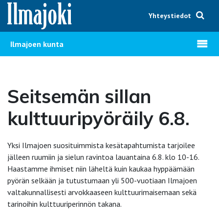
Hyppää sisältöön
Yhteystiedot
Avaa v
Ilmajoen kunta
Seitsemän sillan
kulttuuripyöräily 6.8.
Yksi Ilmajoen suosituimmista kesätapahtumista tarjoilee
jälleen ruumiin ja sielun ravintoa lauantaina 6.8. klo 10-16.
Haastamme ihmiset niin läheltä kuin kaukaa hyppäämään
pyörän selkään ja tutustumaan yli 500-vuotiaan Ilmajoen
valtakunnallisesti arvokkaaseen kulttuurimaisemaan sekä
tarinoihin kulttuuriperinnön takana.