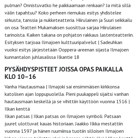
pulman? Onnistuvatko he paikkaamaan renkaan? Ja mitä sillä
välin tapahtuu? Koko perheen riemukas esitys yhdistelee
sirkusta, tanssia ja nukketeatteria. Hiirulainen ja Suuri seikkailu
on osa Teatteri Mukamaksen suosittua sarjaa Hiirulaisen
tarinoista. Kaiken takana on pohjaton rakkaus lastenteatteriin.
Esityksen tarjoaa Ilmajoen kulttuuripalvelut | Sadeuhkan
vuoksi esitys järjestetään Ooppera-areenan sijasta Ilmajoen
kunnantalon juhlasalissa Ilkantie 18
PYSÄHDYSPISTEET JOISSA OPAS PAIKALLA
KLO 10–16
Vanha Hautausmaa | Ilmajoki sai ensimmäisen kirkkonsa
katolisen ajan loppupuolella. Pieni puukappeli sijaitsi vanhan
hautausmaan keskellä ja se vihittiin käyttöön vuonna 1516 |
Ilkan kenttä
Ilkan patsas | Ilkan patsas on Ilmajoen symboli. Patsaan
juuret ulottuvat kauas historiaan. Jaakko Ilkka mestattiin
vuonna 1597 ja hänen ruumiinsa tuotiin silloisen Ilmajoen