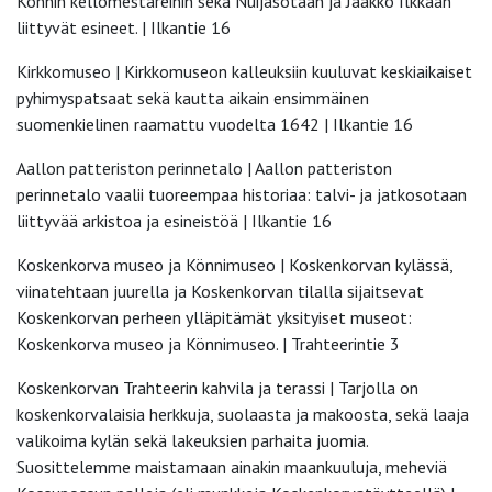
Könnin kellomestareihin sekä Nuijasotaan ja Jaakko Ilkkaan
liittyvät esineet. | Ilkantie 16
Kirkkomuseo | Kirkkomuseon kalleuksiin kuuluvat keskiaikaiset
pyhimyspatsaat sekä kautta aikain ensimmäinen
suomenkielinen raamattu vuodelta 1642 | Ilkantie 16
Aallon patteriston perinnetalo | Aallon patteriston
perinnetalo vaalii tuoreempaa historiaa: talvi- ja jatkosotaan
liittyvää arkistoa ja esineistöä | Ilkantie 16
Koskenkorva museo ja Könnimuseo | Koskenkorvan kylässä,
viinatehtaan juurella ja Koskenkorvan tilalla sijaitsevat
Koskenkorvan perheen ylläpitämät yksityiset museot:
Koskenkorva museo ja Könnimuseo. | Trahteerintie 3
Koskenkorvan Trahteerin kahvila ja terassi | Tarjolla on
koskenkorvalaisia herkkuja, suolaasta ja makoosta, sekä laaja
valikoima kylän sekä lakeuksien parhaita juomia.
Suosittelemme maistamaan ainakin maankuuluja, meheviä