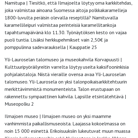
Namitupa | Tiesitkö, että Ilmajoelta löytyy oma karkkitehdas,
joka valmistaa ainoana Suomessa aitoja polkkakaramelleja
1800-luvulta peräisin olevalla reseptillä? Namituvalla
karamellileipuri valmistaa perinteisiä karamellitankoja
tapahtumapäivänä klo 11.30. Työnäytöksen kesto on vajaa
puoli tuntia. Lisäksi herkkupehmikset vain 2,50€ ja
pomppulinna sadevarauksella | Kauppatie 25
Yli-Lauroselan talomuseo ja museokahvila Korvapuusti |
Kulttuuripyöräilyreitin varrelta löytyy useita kaksifooninkisia
pohjalaistaloja. Niistä vieraille ovensa avaa Yli-Lauroselan
talomuseo. Yli-Laurosela on yksi talonpoikaisarkkitehtuurin
merkittävimmistä monumenteista. Talon erustupaan on
rakennettu sympaattinen kahvila. Lapsille etsintätehtävä |
Museopolku 2
Ilmajoen museo | Ilmajoen museo on yksi maamme
vanhimmista paikallismuseoista. Laajassa kokoelmassa on
noin 15 000 esinettä. Erikoisuuksiin lukeutuvat muun muassa