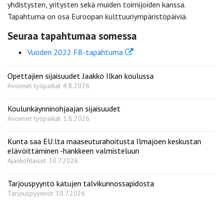
yhdistysten, yritysten sekä muiden toimijoiden kanssa.
Tapahtuma on osa Euroopan kulttuuriympäristöpäiviä.
Seuraa tapahtumaa somessa
Vuoden 2022 FB-tapahtuma
Opettajien sijaisuudet Jaakko Ilkan koulussa
Avoimet työpaikat
4.8.2026
Koulunkäynninohjaajan sijaisuudet
Avoimet työpaikat
1.8.2026
Kunta saa EU:lta maaseuturahoitusta Ilmajoen keskustan
elävöittäminen -hankkeen valmisteluun
Ajankohtaiset
30.7.2026
Tarjouspyyntö katujen talvikunnossapidosta
Tarjouspyynnöt
30.7.2026