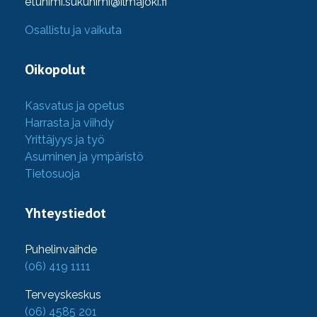
etunimi.sukunimi@ilmajoki.fi
Osallistu ja vaikuta
Oikopolut
Kasvatus ja opetus
Harrasta ja viihdy
Yrittäjyys ja työ
Asuminen ja ympäristö
Tietosuoja
Yhteystiedot
Puhelinvaihde
(06) 419 1111
Terveyskeskus
(06) 4585 201