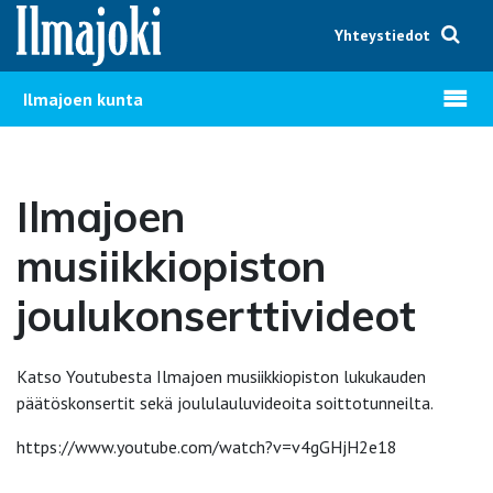
Hyppää sisältöön
Yhteystiedot
Avaa v
Ilmajoen kunta
Ilmajoen
musiikkiopiston
joulukonserttivideot
Katso Youtubesta Ilmajoen musiikkiopiston lukukauden
päätöskonsertit sekä joululauluvideoita soittotunneilta.
https://www.youtube.com/watch?v=v4gGHjH2e18