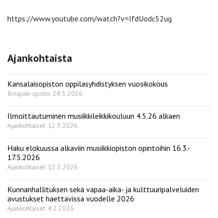
https://www.youtube.com/watch?v=IfdUodc52ug
Ajankohtaista
Kansalaisopiston oppilasyhdistyksen vuosikokous
Ilmajoki-opisto
24.3.2026
Ilmoittautuminen musiikkileikkikouluun 4.5.26 alkaen
Ajankohtaiset
12.3.2026
Haku elokuussa alkaviin musiikkiopiston opintoihin 16.3.-
17.5.2026
Ajankohtaiset
12.3.2026
Kunnanhallituksen sekä vapaa-aika- ja kulttuuripalveluiden
avustukset haettavissa vuodelle 2026
Ajankohtaiset
4.2.2026