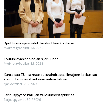
Opettajien sijaisuudet Jaakko Ilkan koulussa
Avoimet työpaikat
4.8.2026
Koulunkäynninohjaajan sijaisuudet
Avoimet työpaikat
1.8.2026
Kunta saa EU:lta maaseuturahoitusta Ilmajoen keskustan
elävöittäminen -hankkeen valmisteluun
Ajankohtaiset
30.7.2026
Tarjouspyyntö katujen talvikunnossapidosta
Tarjouspyynnöt
30.7.2026