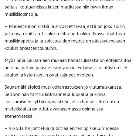
pärjäisi kouluaineissa kuten matikassa niin hyvin ilman
musiikkiopintoja.
– Mielestäni on siistiä ja arvostettavaa, että on joku soitin,
jota osaa soittaa. Lisäksi meillä on Jaakko Ilkassa mahtava
musiikinopettaja ja soittotaidon myötä on päässyt mukaan
koulun orkesteritouhuihin.
Myös Silja Saunamäen mukaan harrastuksesta on erityistä iloa
hetkinä, jolloin pääsee esiintymään. Erityisesti osallistumiset
koulun ja kylän juhliin ovat jääneet mieleen.
Saunamäki aloitti musiikkiharrastuksen jo viulumuskarissa.
Selloon hän tarttui kolmannella luokalla ja kipinä
soittamiseen syttyi nopeasti. Se, että harjoittelu tuntuu
mielekkäältä on ollut avainasemassa opinnoissa
etenemisessä.
– Viikolla harjoittelua rajoittaa eniten opiskelu. Yhdessä
välissä soitin musiikkiopistossa myös pianoa. Toisesta