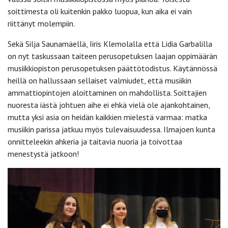
soittimesta oli kuitenkin pakko luopua, kun aika ei vain
riittänyt molempiin.
Sekä Silja Saunamäellä, Iiris Klemolalla että Lidia Garbalilla
on nyt taskussaan taiteen perusopetuksen laajan oppimäärän
musiikkiopiston perusopetuksen päättötodistus. Käytännössä
heillä on hallussaan sellaiset valmiudet, että musiikin
ammattiopintojen aloittaminen on mahdollista. Soittajien
nuoresta iästä johtuen aihe ei ehkä vielä ole ajankohtainen,
mutta yksi asia on heidän kaikkien mielestä varmaa: matka
musiikin parissa jatkuu myös tulevaisuudessa. Ilmajoen kunta
onnitteleekin ahkeria ja taitavia nuoria ja toivottaa
menestystä jatkoon!