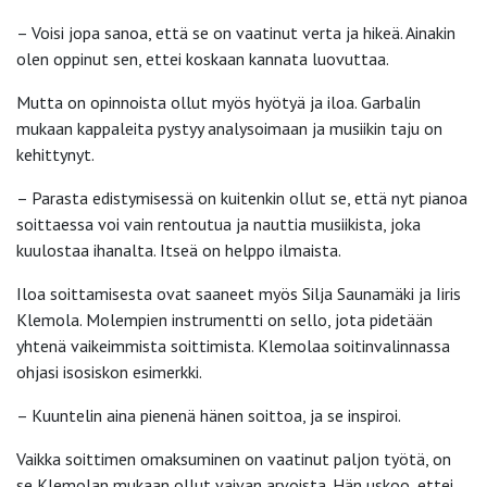
– Voisi jopa sanoa, että se on vaatinut verta ja hikeä. Ainakin
olen oppinut sen, ettei koskaan kannata luovuttaa.
Mutta on opinnoista ollut myös hyötyä ja iloa. Garbalin
mukaan kappaleita pystyy analysoimaan ja musiikin taju on
kehittynyt.
– Parasta edistymisessä on kuitenkin ollut se, että nyt pianoa
soittaessa voi vain rentoutua ja nauttia musiikista, joka
kuulostaa ihanalta. Itseä on helppo ilmaista.
Iloa soittamisesta ovat saaneet myös Silja Saunamäki ja Iiris
Klemola. Molempien instrumentti on sello, jota pidetään
yhtenä vaikeimmista soittimista. Klemolaa soitinvalinnassa
ohjasi isosiskon esimerkki.
– Kuuntelin aina pienenä hänen soittoa, ja se inspiroi.
Vaikka soittimen omaksuminen on vaatinut paljon työtä, on
se Klemolan mukaan ollut vaivan arvoista. Hän uskoo, ettei