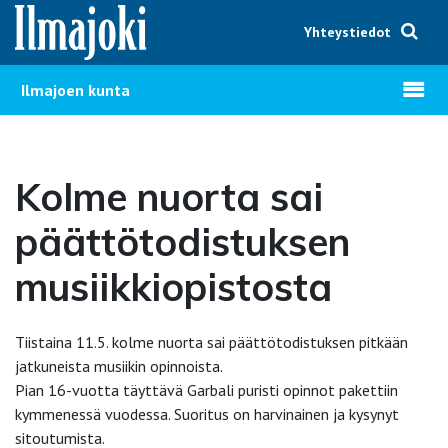
Hyppää sisältöön
Yhteystiedot
Avaa v
Ilmajoen kunta
Kolme nuorta sai
päättötodistuksen
musiikkiopistosta
Tiistaina 11.5. kolme nuorta sai päättötodistuksen pitkään
jatkuneista musiikin opinnoista.
Pian 16-vuotta täyttävä Garbali puristi opinnot pakettiin
kymmenessä vuodessa. Suoritus on harvinainen ja kysynyt
sitoutumista.