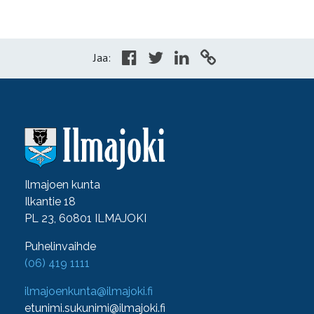
Jaa:
Ilmajoen kunta
Ilkantie 18
PL 23, 60801 ILMAJOKI
Puhelinvaihde
(06) 419 1111
ilmajoenkunta@ilmajoki.fi
etunimi.sukunimi@ilmajoki.fi