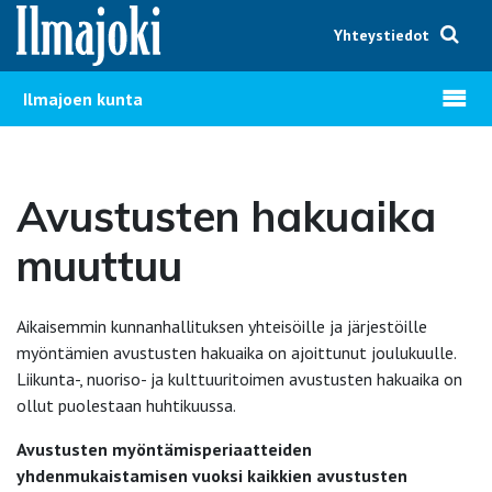
Hyppää sisältöön
Yhteystiedot
Avaa v
Ilmajoen kunta
Avustusten hakuaika
muuttuu
Aikaisemmin kunnanhallituksen yhteisöille ja järjestöille
myöntämien avustusten hakuaika on ajoittunut joulukuulle.
Liikunta-, nuoriso- ja kulttuuritoimen avustusten hakuaika on
ollut puolestaan huhtikuussa.
Avustusten myöntämisperiaatteiden
yhdenmukaistamisen vuoksi kaikkien avustusten