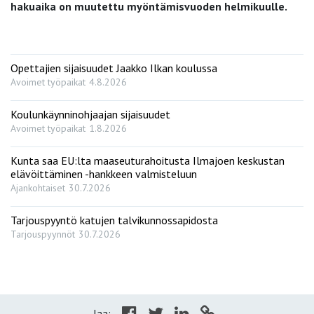
hakuaika on muutettu myöntämisvuoden helmikuulle.
Opettajien sijaisuudet Jaakko Ilkan koulussa
Avoimet työpaikat
4.8.2026
Koulunkäynninohjaajan sijaisuudet
Avoimet työpaikat
1.8.2026
Kunta saa EU:lta maaseuturahoitusta Ilmajoen keskustan
elävöittäminen -hankkeen valmisteluun
Ajankohtaiset
30.7.2026
Tarjouspyyntö katujen talvikunnossapidosta
Tarjouspyynnöt
30.7.2026
Jaa: