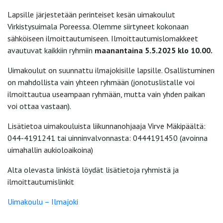
Lapsille järjestetään perinteiset kesän uimakoulut
Virkistysuimala Poreessa. Olemme siirtyneet kokonaan
sähköiseen ilmoittautumiseen. Ilmoittautumislomakkeet
avautuvat kaikkiin ryhmiin
maanantaina 5.5.2025 klo 10.00.
Uimakoulut on suunnattu ilmajokisille lapsille. Osallistuminen
on mahdollista vain yhteen ryhmään (jonotuslistalle voi
ilmoittautua useampaan ryhmään, mutta vain yhden paikan
voi ottaa vastaan).
Lisätietoa uimakouluista liikunnanohjaaja Virve Mäkipäältä:
044-4191241 tai uinninvalvonnasta: 0444191450 (avoinna
uimahallin aukioloaikoina)
Alta olevasta linkistä löydät lisätietoja ryhmistä ja
ilmoittautumislinkit
Uimakoulu – Ilmajoki