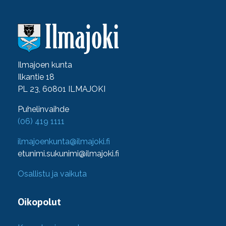
Ilmajoen kunta
Ilkantie 18
PL 23, 60801 ILMAJOKI
Puhelinvaihde
(06) 419 1111
ilmajoenkunta@ilmajoki.fi
etunimi.sukunimi@ilmajoki.fi
Osallistu ja vaikuta
Oikopolut