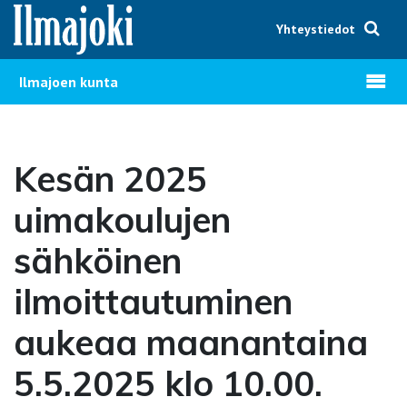
Hyppää sisältöön
Yhteystiedot
Avaa v
Ilmajoen kunta
Kesän 2025
uimakoulujen
sähköinen
ilmoittautuminen
aukeaa maanantaina
5.5.2025 klo 10.00.