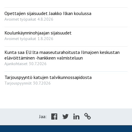
Opettajien sijaisuudet Jaakko Ilkan koulussa
Avoimet työpaikat
4.8.2026
Koulunkäynninohjaajan sijaisuudet
Avoimet työpaikat
1.8.2026
Kunta saa EU:lta maaseuturahoitusta Ilmajoen keskustan
elävöittäminen -hankkeen valmisteluun
Ajankohtaiset
30.7.2026
Tarjouspyyntö katujen talvikunnossapidosta
Tarjouspyynnöt
30.7.2026
Jaa: