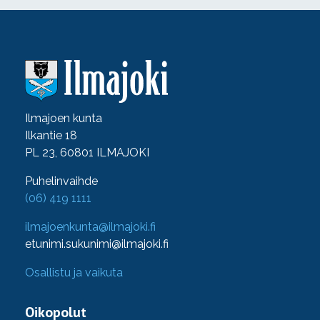
Ilmajoen kunta
Ilkantie 18
PL 23, 60801 ILMAJOKI
Puhelinvaihde
(06) 419 1111
ilmajoenkunta@ilmajoki.fi
etunimi.sukunimi@ilmajoki.fi
Osallistu ja vaikuta
Oikopolut