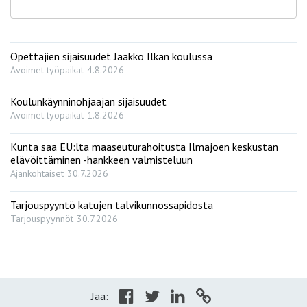
Opettajien sijaisuudet Jaakko Ilkan koulussa
Avoimet työpaikat
4.8.2026
Koulunkäynninohjaajan sijaisuudet
Avoimet työpaikat
1.8.2026
Kunta saa EU:lta maaseuturahoitusta Ilmajoen keskustan
elävöittäminen -hankkeen valmisteluun
Ajankohtaiset
30.7.2026
Tarjouspyyntö katujen talvikunnossapidosta
Tarjouspyynnöt
30.7.2026
Jaa: