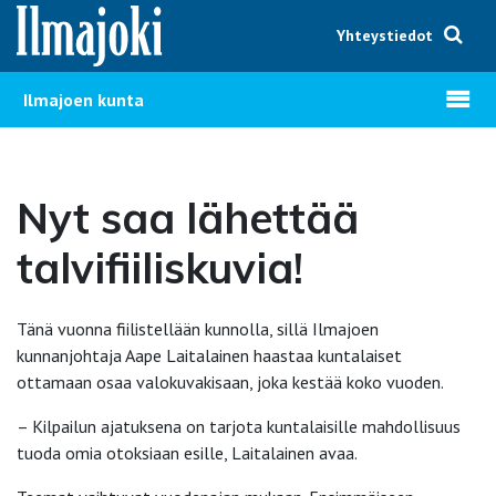
Hyppää sisältöön
Yhteystiedot
Avaa v
Ilmajoen kunta
Nyt saa lähettää
talvifiiliskuvia!
Tänä vuonna fiilistellään kunnolla, sillä Ilmajoen
kunnanjohtaja Aape Laitalainen haastaa kuntalaiset
ottamaan osaa valokuvakisaan, joka kestää koko vuoden.
– Kilpailun ajatuksena on tarjota kuntalaisille mahdollisuus
tuoda omia otoksiaan esille, Laitalainen avaa.