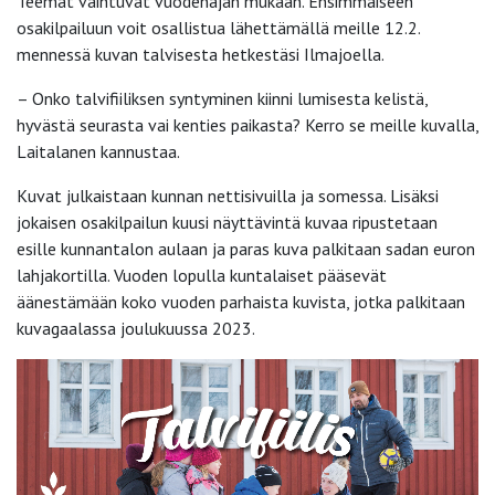
Teemat vaihtuvat vuodenajan mukaan. Ensimmäiseen
osakilpailuun voit osallistua lähettämällä meille 12.2.
mennessä kuvan talvisesta hetkestäsi Ilmajoella.
– Onko talvifiiliksen syntyminen kiinni lumisesta kelistä,
hyvästä seurasta vai kenties paikasta? Kerro se meille kuvalla,
Laitalanen kannustaa.
Kuvat julkaistaan kunnan nettisivuilla ja somessa. Lisäksi
jokaisen osakilpailun kuusi näyttävintä kuvaa ripustetaan
esille kunnantalon aulaan ja paras kuva palkitaan sadan euron
lahjakortilla. Vuoden lopulla kuntalaiset pääsevät
äänestämään koko vuoden parhaista kuvista, jotka palkitaan
kuvagaalassa joulukuussa 2023.