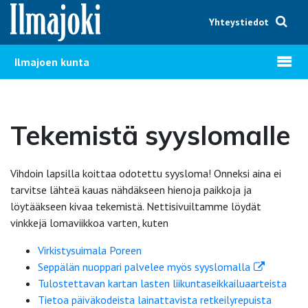
Hyppää sisältöön
Yhteystiedot
Avaa v
Ilmajoen kunta
Tekemistä syyslomalle
Vihdoin lapsilla koittaa odotettu syysloma! Onneksi aina ei
tarvitse lähteä kauas nähdäkseen hienoja paikkoja ja
löytääkseen kivaa tekemistä. Nettisivuiltamme löydät
vinkkejä lomaviikkoa varten, kuten
Virkistysuimala Poreen
Seppälän nuoppari palvelee myös syyslomalla
Tulostettavan kartan lasten liikuntaseikkailuaarteista
Tietoa päiväkodeista lainattavista retkeilyrepuista