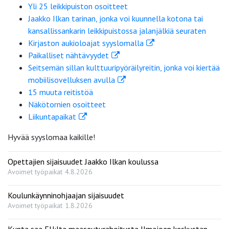
Yli 25 leikkipuiston osoitteet
Jaakko Ilkan tarinan, jonka voi kuunnella kotona tai
kansallissankarin leikkipuistossa jalanjälkiä seuraten
Kirjaston aukioloajat syyslomalla
Paikalliset nähtävyydet
Seitsemän sillan kulttuuripyöräilyreitin, jonka voi kiertää
mobiilisovelluksen avulla
15 muuta reitistöä
Näkötornien osoitteet
Liikuntapaikat
Hyvää syyslomaa kaikille!
Opettajien sijaisuudet Jaakko Ilkan koulussa
Avoimet työpaikat
4.8.2026
Koulunkäynninohjaajan sijaisuudet
Avoimet työpaikat
1.8.2026
Kunta saa EU:lta maaseuturahoitusta Ilmajoen keskustan