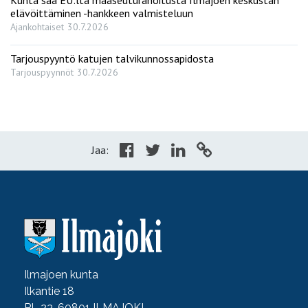
elävöittäminen -hankkeen valmisteluun
Ajankohtaiset
30.7.2026
Tarjouspyyntö katujen talvikunnossapidosta
Tarjouspyynnöt
30.7.2026
Jaa:
Ilmajoen kunta
Ilkantie 18
PL 23, 60801 ILMAJOKI