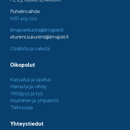
Puhelinvaihde
(06) 419 1111
ilmajoenkunta@ilmajoki.fi
etunimi.sukunimi@ilmajoki.fi
Osallistu ja vaikuta
Oikopolut
Kasvatus ja opetus
Harrasta ja viihdy
Yrittäjyys ja työ
Asuminen ja ympäristö
Tietosuoja
Yhteystiedot