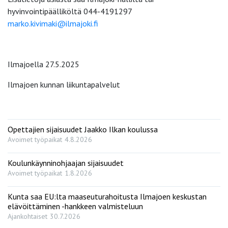
hyvinvointipäälliköltä 044-4191297
marko.kivimaki@ilmajoki.fi
Ilmajoella 27.5.2025
Ilmajoen kunnan liikuntapalvelut
Opettajien sijaisuudet Jaakko Ilkan koulussa
Avoimet työpaikat
4.8.2026
Koulunkäynninohjaajan sijaisuudet
Avoimet työpaikat
1.8.2026
Kunta saa EU:lta maaseuturahoitusta Ilmajoen keskustan
elävöittäminen -hankkeen valmisteluun
Ajankohtaiset
30.7.2026