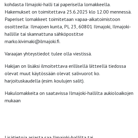
kohdasta Ilmajoki-halli tai paperisella lomakkeella.
Hakemukset on toimitettava 25.6.2025 klo 12.00 mennessä.
Paperiset lomakkeet toimitetaan vapaa-aikatoimistoon
osoitteella: Ilmajoen kunta, PL 23, 60801 Ilmajoki, Ilmajoki-
hallille tai skannattuna sähköpostitse
marko.kivimaki@ilmajoki.fi.
Varaajan yhteystiedot tulee olla viestissä.
Hakijan on lisäksi ilmoitettava erillisellä liitteellä tiedossa
olevat muut käytössään olevat salivuorot ko.
harjoituskaudella (esim. koulujen salit).
Hakulomakkeita on saatavissa Ilmajoki-hallilta aukioloaikojen
mukaan
Lisätietoja asiasta saa Ilmajoki-hallilta tai