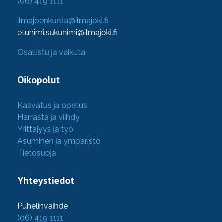
(06) 419 1111
ilmajoenkunta@ilmajoki.fi
etunimi.sukunimi@ilmajoki.fi
Osallistu ja vaikuta
Oikopolut
Kasvatus ja opetus
Harrasta ja viihdy
Yrittäjyys ja työ
Asuminen ja ympäristö
Tietosuoja
Yhteystiedot
Puhelinvaihde
(06) 419 1111