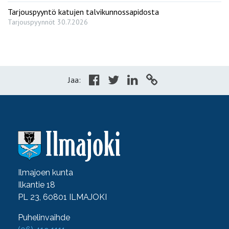
Tarjouspyyntö katujen talvikunnossapidosta
Tarjouspyynnöt
30.7.2026
Jaa:
Ilmajoen kunta
Ilkantie 18
PL 23, 60801 ILMAJOKI
Puhelinvaihde