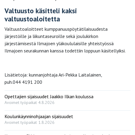
Valtuusto käsitteli kaksi
valtuustoaloitetta
Valtuustoaloitteet kumppanuuspöytätilaisuudesta
järjestöille ja liikuntaseuroille sekä joulukirkon
järjestämisestä Ilmajoen yläkoululaisille yhteistyössä
Ilmajoen seurakunnan kanssa todettiin loppuun käsitellyiksi.
Lisätietoja: kunnanjohtaja Ari-Pekka Laitalainen,
puh.044 4191 200
Opettajien sijaisuudet Jaakko Ilkan koulussa
Avoimet työpaikat
4.8.2026
Koulunkäynninohjaajan sijaisuudet
Avoimet työpaikat
1.8.2026