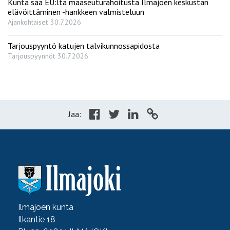
Kunta saa EU:lta maaseuturahoitusta Ilmajoen keskustan
elävöittäminen -hankkeen valmisteluun
Ajankohtaiset
30.7.2026
Tarjouspyyntö katujen talvikunnossapidosta
Tarjouspyynnöt
30.7.2026
Jaa:
Ilmajoen kunta
Ilkantie 18