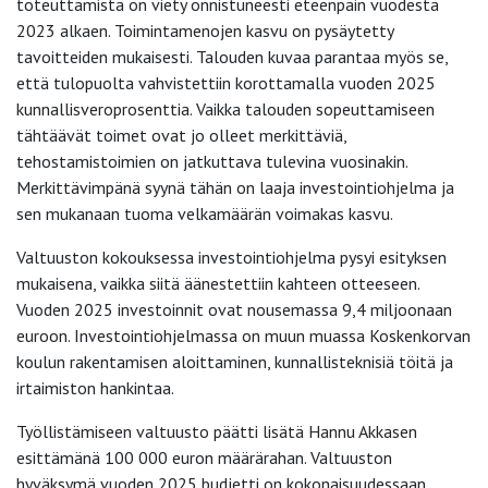
toteuttamista on viety onnistuneesti eteenpäin vuodesta
2023 alkaen. Toimintamenojen kasvu on pysäytetty
tavoitteiden mukaisesti. Talouden kuvaa parantaa myös se,
että tulopuolta vahvistettiin korottamalla vuoden 2025
kunnallisveroprosenttia. Vaikka talouden sopeuttamiseen
tähtäävät toimet ovat jo olleet merkittäviä,
tehostamistoimien on jatkuttava tulevina vuosinakin.
Merkittävimpänä syynä tähän on laaja investointiohjelma ja
sen mukanaan tuoma velkamäärän voimakas kasvu.
Valtuuston kokouksessa investointiohjelma pysyi esityksen
mukaisena, vaikka siitä äänestettiin kahteen otteeseen.
Vuoden 2025 investoinnit ovat nousemassa 9,4 miljoonaan
euroon. Investointiohjelmassa on muun muassa Koskenkorvan
koulun rakentamisen aloittaminen, kunnallisteknisiä töitä ja
irtaimiston hankintaa.
Työllistämiseen valtuusto päätti lisätä Hannu Akkasen
esittämänä 100 000 euron määrärahan. Valtuuston
hyväksymä vuoden 2025 budjetti on kokonaisuudessaan