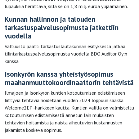
lupauksia herättävä, sillä se on 1,8 milj. euroa ylijäämäinen.
Kunnan hallinnon ja talouden
tarkastuspalvelusopimusta jatkettiin
vuodella
Valtuusto päätti tarkastuslautakunnan esityksestä jatkaa
tilintarkastuspalvelusopimusta vuodella BDO Auditor Oy:n
kanssa.
Isonkyrön kanssa yhteistyösopimus
maahanmuuttokoordinaattorin tehtävistä
Ilmajoen ja Isonkyrön kuntien kotoutumisen edistämiseen
liittyviä tehtäviä hoidetaan vuoden 2024 loppuun saakka
Welcome2EP -hankkeen kautta. Kuntien välillä on valmisteltu
kotoutumisen edistämisestä annetun lain mukaisten
tehtävien hoitamista ja näistä aiheutuvien kustannusten
jakamista koskeva sopimus.