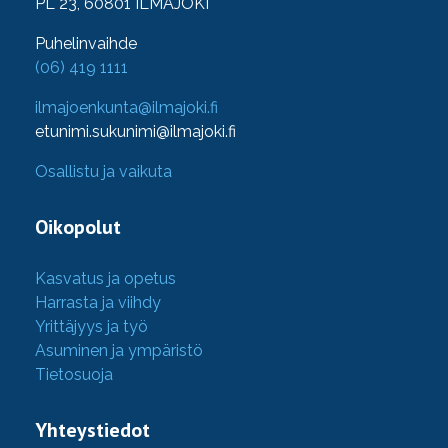
PL 23, 60801 ILMAJOKI
Puhelinvaihde
(06) 419 1111
ilmajoenkunta@ilmajoki.fi
etunimi.sukunimi@ilmajoki.fi
Osallistu ja vaikuta
Oikopolut
Kasvatus ja opetus
Harrasta ja viihdy
Yrittäjyys ja työ
Asuminen ja ympäristö
Tietosuoja
Yhteystiedot