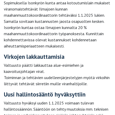
Sopimuksella Isonkyrön kunta antaa kotoutumislain mukaiset
viranomaistehtävät Ilmajoen kunnan
maahanmuuttokoordinaattorin tehtäväksi 1.1.2025 lukien.
Samalla sovitaan kustannusten jaosta osapuolten kesken.
Isonkyrön kuntaa ostaa Ilmajoen kunnalta 20 %
maahanmuuttokoordinaattorin työpanoksesta. Kunnittain
kohdennettavissa olevat kustannukset kohdennetaan
aiheuttamisperiaatteen mukaisesti.
Virkojen lakkauttamisia
Valtuusto päätti lakkauttaa alue-esimiehen ja
kaavoitusjohtajan virat.
Toiminnan ja tehtävien uudelleenjärjestelyjen myötä virkoihin
liittyvät tehtävät siirretiin muille viranhaltijoille.
Uusi hallintosääntö hyväksyttiin
Valtuusto hyväksyi uuden 1.1.2025 voimaan tulevan
hallintosäännön. Sääntöön on tehty muutoksia mm. teknisen