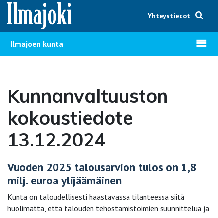
Hyppää sisältöön
Yhteystiedot
Avaa v
Ilmajoen kunta
Kunnanvaltuuston
kokoustiedote
13.12.2024
Vuoden 2025 talousarvion tulos on 1,8
milj. euroa ylijäämäinen
Kunta on taloudellisesti haastavassa tilanteessa siitä
huolimatta, että talouden tehostamistoimien suunnittelua ja