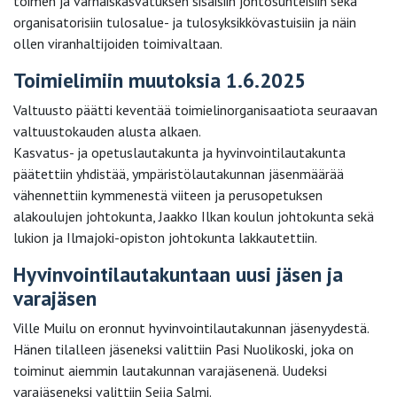
toimen ja varhaiskasvatuksen sisäisiin johtosuhteisiin sekä
organisatorisiin tulosalue- ja tulosyksikkövastuisiin ja näin
ollen viranhaltijoiden toimivaltaan.
Toimielimiin muutoksia 1.6.2025
Valtuusto päätti keventää toimielinorganisaatiota seuraavan
valtuustokauden alusta alkaen.
Kasvatus- ja opetuslautakunta ja hyvinvointilautakunta
päätettiin yhdistää, ympäristölautakunnan jäsenmäärää
vähennettiin kymmenestä viiteen ja perusopetuksen
alakoulujen johtokunta, Jaakko Ilkan koulun johtokunta sekä
lukion ja Ilmajoki-opiston johtokunta lakkautettiin.
Hyvinvointilautakuntaan uusi jäsen ja
varajäsen
Ville Muilu on eronnut hyvinvointilautakunnan jäsenyydestä.
Hänen tilalleen jäseneksi valittiin Pasi Nuolikoski, joka on
toiminut aiemmin lautakunnan varajäsenenä. Uudeksi
varajäseneksi valittiin Seija Salmi.