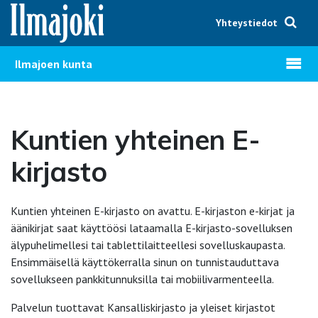
Hyppää sisältöön
Yhteystiedot
Avaa v
Ilmajoen kunta
Kuntien yhteinen E-
kirjasto
Kuntien yhteinen E-kirjasto on avattu. E-kirjaston e-kirjat ja
äänikirjat saat käyttöösi lataamalla E-kirjasto-sovelluksen
älypuhelimellesi tai tablettilaitteellesi sovelluskaupasta.
Ensimmäisellä käyttökerralla sinun on tunnistauduttava
sovellukseen pankkitunnuksilla tai mobiilivarmenteella.
Palvelun tuottavat Kansalliskirjasto ja yleiset kirjastot