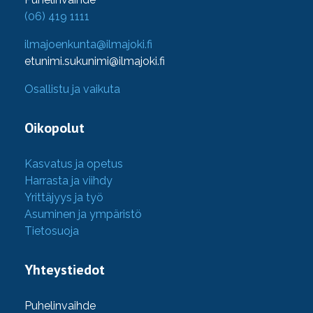
(06) 419 1111
ilmajoenkunta@ilmajoki.fi
etunimi.sukunimi@ilmajoki.fi
Osallistu ja vaikuta
Oikopolut
Kasvatus ja opetus
Harrasta ja viihdy
Yrittäjyys ja työ
Asuminen ja ympäristö
Tietosuoja
Yhteystiedot
Puhelinvaihde