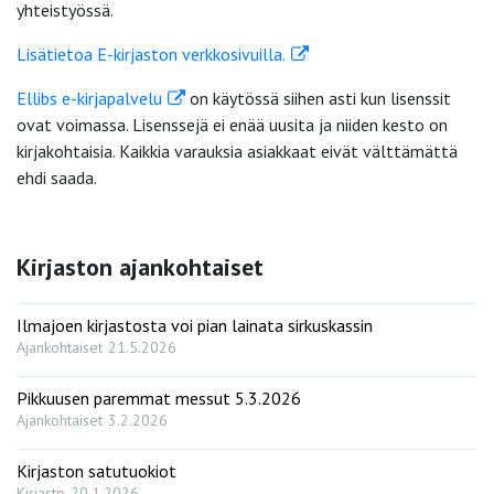
yhteistyössä.
Lisätietoa E-kirjaston verkkosivuilla.
Ellibs e-kirjapalvelu
on käytössä siihen asti kun lisenssit
ovat voimassa. Lisenssejä ei enää uusita ja niiden kesto on
kirjakohtaisia. Kaikkia varauksia asiakkaat eivät välttämättä
ehdi saada.
Kirjaston ajankohtaiset
Ilmajoen kirjastosta voi pian lainata sirkuskassin
Ajankohtaiset
21.5.2026
Pikkuusen paremmat messut 5.3.2026
Ajankohtaiset
3.2.2026
Kirjaston satutuokiot
Kirjasto
20.1.2026