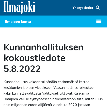
Hyppää sisältöön
Yhteystiedot
Avaa v
Ilmajoen kunta
Kunnanhallituksen
kokoustiedote
5.8.2022
Kunnanhallitus kokoontui tänään ensimmäistä kertaa
kesälomien jälkeen viedäkseen Vaasan hallinto-oikeuteen
kaksi kunnallisvalitusta. Valitukset liittyvät Kurikan ja
Ilmajoen välille syntyneeseen näkemyseroon siitä, miten JIKin
noin miljoonan euron alijäämä vuodelta 2020 jaetaan