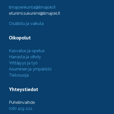
ilmajoenkunta@ilmajoki.fi
etunimi.sukunimi@ilmajoki.fi
Osallistu ja vaikuta
Oikopolut
Kasvatus ja opetus
Harrasta ja viihdy
Yrittäjyys ja työ
Asuminen ja ympäristö
Tietosuoja
Yhteystiedot
Puhelinvaihde
(06) 419 1111