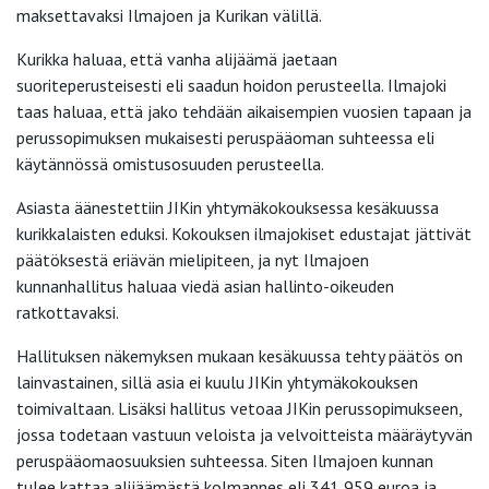
maksettavaksi Ilmajoen ja Kurikan välillä.
Kurikka haluaa, että vanha alijäämä jaetaan
suoriteperusteisesti eli saadun hoidon perusteella. Ilmajoki
taas haluaa, että jako tehdään aikaisempien vuosien tapaan ja
perussopimuksen mukaisesti peruspääoman suhteessa eli
käytännössä omistusosuuden perusteella.
Asiasta äänestettiin JIKin yhtymäkokouksessa kesäkuussa
kurikkalaisten eduksi. Kokouksen ilmajokiset edustajat jättivät
päätöksestä eriävän mielipiteen, ja nyt Ilmajoen
kunnanhallitus haluaa viedä asian hallinto-oikeuden
ratkottavaksi.
Hallituksen näkemyksen mukaan kesäkuussa tehty päätös on
lainvastainen, sillä asia ei kuulu JIKin yhtymäkokouksen
toimivaltaan. Lisäksi hallitus vetoaa JIKin perussopimukseen,
jossa todetaan vastuun veloista ja velvoitteista määräytyvän
peruspääomaosuuksien suhteessa. Siten Ilmajoen kunnan
tulee kattaa alijäämästä kolmannes eli 341 959 euroa ja