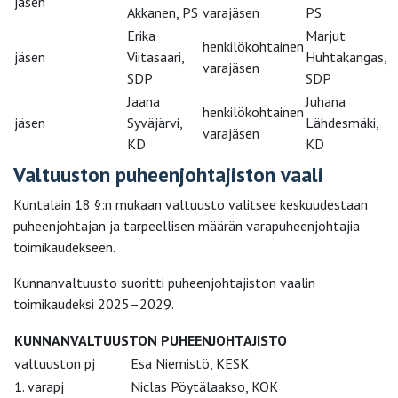
jäsen
Akkanen, PS
varajäsen
PS
Erika
Marjut
henkilökohtainen
jäsen
Viitasaari,
Huhtakangas,
varajäsen
SDP
SDP
Jaana
Juhana
henkilökohtainen
jäsen
Syväjärvi,
Lähdesmäki,
varajäsen
KD
KD
Valtuuston puheenjohtajiston vaali
Kuntalain 18 §:n mukaan valtuusto valitsee keskuudestaan
puheenjohtajan ja tarpeellisen määrän varapuheenjohtajia
toimikaudekseen.
Kunnanvaltuusto suoritti puheenjohtajiston vaalin
toimikaudeksi 2025–2029.
KUNNANVALTUUSTON PUHEENJOHTAJISTO
valtuuston pj
Esa Niemistö, KESK
1. varapj
Niclas Pöytälaakso, KOK