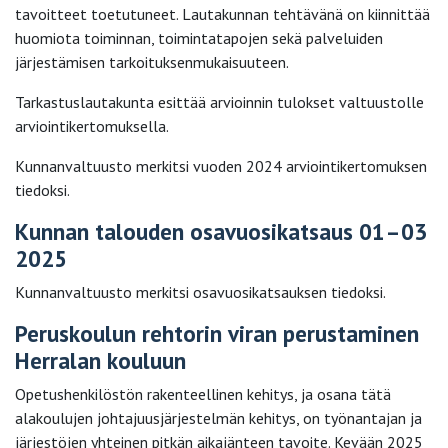
tavoitteet toetutuneet. Lautakunnan tehtävänä on kiinnittää
huomiota toiminnan, toimintatapojen sekä palveluiden
järjestämisen tarkoituksenmukaisuuteen.
Tarkastuslautakunta esittää arvioinnin tulokset valtuustolle
arviointikertomuksella.
Kunnanvaltuusto merkitsi vuoden 2024 arviointikertomuksen
tiedoksi.
Kunnan talouden osavuosikatsaus 01–03
2025
Kunnanvaltuusto merkitsi osavuosikatsauksen tiedoksi.
Peruskoulun rehtorin viran perustaminen
Herralan kouluun
Opetushenkilöstön rakenteellinen kehitys, ja osana tätä
alakoulujen johtajuusjärjestelmän kehitys, on työnantajan ja
järjestöjen yhteinen pitkän aikajänteen tavoite. Kevään 2025