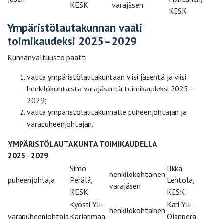
KESK
varajäsen
KESK
Ympäristölautakunnan vaali
toimikaudeksi 2025–2029
Kunnanvaltuusto päätti
valita ympäristölautakuntaan viisi jäsentä ja viisi
henkilökohtaista varajäsentä toimikaudeksi 2025–
2029;
valita ympäristölautakunnalle puheenjohtajan ja
varapuheenjohtajan.
YMPÄRISTÖLAUTAKUNTA TOIMIKAUDELLA
2025
–
2029
Simo
Ilkka
henkilökohtainen
puheenjohtaja
Perälä,
Lehtola,
varajäsen
KESK
KESK
Kyösti Yli-
Kari Yli-
henkilökohtainen
varapuheenjohtaja
Karjanmaa,
Ojanperä,