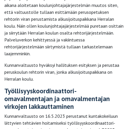
aikana aloitetaan koulunjohtajajärjestelmän muutos siten,
että valtuustolle tullaan esittämään perusopetuksen
rehtorin viran perustamista alkusijoituspaikkana Herralan
koulu. Näin ollen koulunjohtajajärjestelmää puretaan osittain
ja siirrytään Herralan koulun osalta rehtorijärjestelmään.
Palveluverkon kehittyessä ja vakiintuessa
rehtorijärjestelmään siirtymistä tullaan tarkastelemaan
laajemminkin.
Kunnanvaltuusto hyväksyi hallituksen esityksen ja perustaa
peruskoulun rehtorin viran, jonka alkusijoituspaikkana on
Herralan koulu.
Työllisyyskoordinaattori-
omavalmentajan ja omavalmentajan
virkojen lakkauttaminen
Kunnanvaltuusto on 16.5.2023 perustanut kuntakokeiluun
liittyvien tehtävien hoitamiseksi työllisyyskoordinaattori-