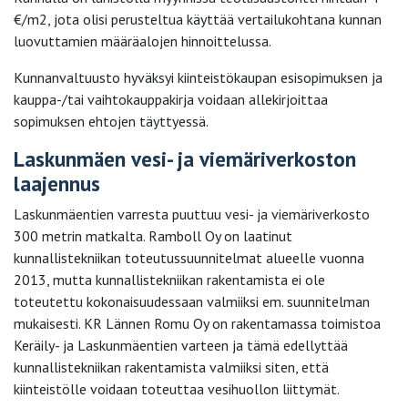
€/m2, jota olisi perusteltua käyttää vertailukohtana kunnan
luovuttamien määräalojen hinnoittelussa.
Kunnanvaltuusto hyväksyi kiinteistökaupan esisopimuksen ja
kauppa-/tai vaihtokauppakirja voidaan allekirjoittaa
sopimuksen ehtojen täyttyessä.
Laskunmäen vesi- ja viemäriverkoston
laajennus
Laskunmäentien varresta puuttuu vesi- ja viemäriverkosto
300 metrin matkalta. Ramboll Oy on laatinut
kunnallistekniikan toteutussuunnitelmat alueelle vuonna
2013, mutta kunnallistekniikan rakentamista ei ole
toteutettu kokonaisuudessaan valmiiksi em. suunnitelman
mukaisesti. KR Lännen Romu Oy on rakentamassa toimistoa
Keräily- ja Laskunmäentien varteen ja tämä edellyttää
kunnallistekniikan rakentamista valmiiksi siten, että
kiinteistölle voidaan toteuttaa vesihuollon liittymät.