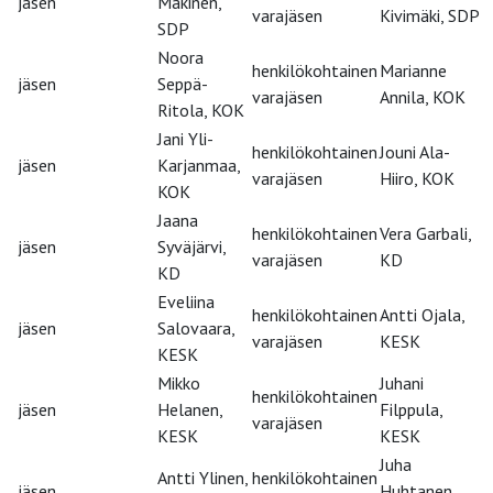
jäsen
Mäkinen,
varajäsen
Kivimäki, SDP
SDP
Noora
henkilökohtainen
Marianne
jäsen
Seppä-
varajäsen
Annila, KOK
Ritola, KOK
Jani Yli-
henkilökohtainen
Jouni Ala-
jäsen
Karjanmaa,
varajäsen
Hiiro, KOK
KOK
Jaana
henkilökohtainen
Vera Garbali,
jäsen
Syväjärvi,
varajäsen
KD
KD
Eveliina
henkilökohtainen
Antti Ojala,
jäsen
Salovaara,
varajäsen
KESK
KESK
Mikko
Juhani
henkilökohtainen
jäsen
Helanen,
Filppula,
varajäsen
KESK
KESK
Juha
Antti Ylinen,
henkilökohtainen
jäsen
Huhtanen,