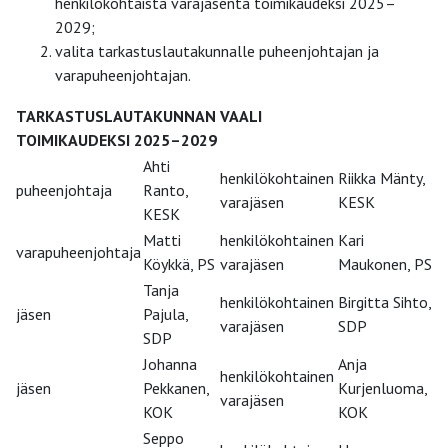
henkilökohtaista varajäsentä toimikaudeksi 2025–
2029;
valita tarkastuslautakunnalle puheenjohtajan ja
varapuheenjohtajan.
TARKASTUSLAUTAKUNNAN VAALI
TOIMIKAUDEKSI 2025–2029
Ahti
henkilökohtainen
Riikka Mänty,
puheenjohtaja
Ranto,
varajäsen
KESK
KESK
Matti
henkilökohtainen
Kari
varapuheenjohtaja
Köykkä, PS
varajäsen
Maukonen, PS
Tanja
henkilökohtainen
Birgitta Sihto,
jäsen
Pajula,
varajäsen
SDP
SDP
Johanna
Anja
henkilökohtainen
jäsen
Pekkanen,
Kurjenluoma,
varajäsen
KOK
KOK
Seppo