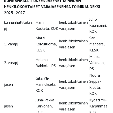
KUNNANHALLITUKSEN JÄSENET JA HEIDÄN
HENKILÖKOHTAISET VARAJÄSENENSÄ TOIMIKAUDEKSI
2025–2027
Juho
kunnanhallituksen
Harri
henkilökohtainen
Raumanni,
pj
Koskela, KOK
varajäsen
KOK
Matti
Sari
henkilökohtainen
1. varapj
Koivuluoma,
Mantere,
varajäsen
KESK
KESK
Marika
Helena
henkilökohtainen
2. varapj
Valkeala,
Rahkola, PS
varajäsen
PS
Noora
Gita Yli-
henkilökohtainen
Seppä-
jäsen
Hannuksela,
varajäsen
Ritola,
KOK
KOK
Juha-Pekka
Kyösti Yli-
henkilökohtainen
jäsen
Karvonen,
Karjanmaa,
varajäsen
KOK
KOK