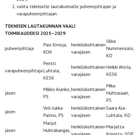
valita tekniselle lautakunnalle puheenjohtajan ja
varapuheenjohtajan.
TEKNISEN LAUTAKUNNAN VAALI
TOIMIKAUDEKSI 2025–2029
Ilkka
Pasi Kivioja,
henkilökohtainen
puheenjohtaja
Nummensalo,
KOK
varajäsen
KD
Pentti
henkilökohtainen
Heikki Ahola,
varapuheenjohtaja
Luhtala,
varajäsen
KESK
KESK
Mika
Mikko Alanko,
henkilökohtainen
jäsen
Huhtasaari,
PS
varajäsen
PS
Veli-Jukka
henkilökohtainen
Saara Ala-
jäsen
Palmu, PS
varajäsen
Luhtala, KD
Marjut
henkilökohtainen
Marjatta
jäsen
Huhtakangas,
varajäsen
Koivisto, SDP