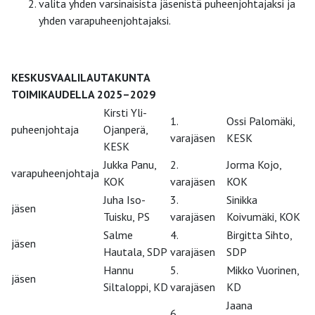
valita yhden varsinaisista jäsenistä puheenjohtajaksi ja
yhden varapuheenjohtajaksi.
KESKUSVAALILAUTAKUNTA
TOIMIKAUDELLA 2025–2029
Kirsti Yli-
1.
Ossi Palomäki,
puheenjohtaja
Ojanperä,
varajäsen
KESK
KESK
Jukka Panu,
2.
Jorma Kojo,
varapuheenjohtaja
KOK
varajäsen
KOK
Juha Iso-
3.
Sinikka
jäsen
Tuisku, PS
varajäsen
Koivumäki, KOK
Salme
4.
Birgitta Sihto,
jäsen
Hautala, SDP
varajäsen
SDP
Hannu
5.
Mikko Vuorinen,
jäsen
Siltaloppi, KD
varajäsen
KD
Jaana
6.