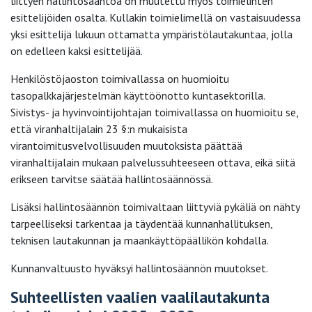
liittyen hallintosääntöä on muutettu myös toimielinten
esittelijöiden osalta. Kullakin toimielimellä on vastaisuudessa
yksi esittelijä lukuun ottamatta ympäristölautakuntaa, jolla
on edelleen kaksi esittelijää.
Henkilöstöjaoston toimivallassa on huomioitu
tasopalkkajärjestelmän käyttöönotto kuntasektorilla.
Sivistys- ja hyvinvointijohtajan toimivallassa on huomioitu se,
että viranhaltijalain 23 §:n mukaisista
virantoimitusvelvollisuuden muutoksista päättää
viranhaltijalain mukaan palvelussuhteeseen ottava, eikä siitä
erikseen tarvitse säätää hallintosäännössä.
Lisäksi hallintosäännön toimivaltaan liittyviä pykäliä on nähty
tarpeelliseksi tarkentaa ja täydentää kunnanhallituksen,
teknisen lautakunnan ja maankäyttöpäällikön kohdalla.
Kunnanvaltuusto hyväksyi hallintosäännön muutokset.
Suhteellisten vaalien vaalilautakunta