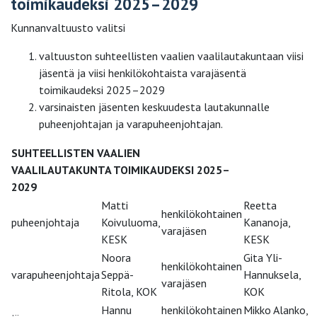
toimikaudeksi 2025–2029
Kunnanvaltuusto valitsi
valtuuston suhteellisten vaalien vaalilautakuntaan viisi
jäsentä ja viisi henkilökohtaista varajäsentä
toimikaudeksi 2025–2029
varsinaisten jäsenten keskuudesta lautakunnalle
puheenjohtajan ja varapuheenjohtajan.
SUHTEELLISTEN VAALIEN
VAALILAUTAKUNTA TOIMIKAUDEKSI 2025–
2029
Matti
Reetta
henkilökohtainen
puheenjohtaja
Koivuluoma,
Kananoja,
varajäsen
KESK
KESK
Noora
Gita Yli-
henkilökohtainen
varapuheenjohtaja
Seppä-
Hannuksela,
varajäsen
Ritola, KOK
KOK
Hannu
henkilökohtainen
Mikko Alanko,