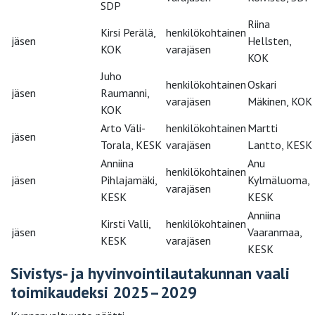
SDP
Riina
Kirsi Perälä,
henkilökohtainen
jäsen
Hellsten,
KOK
varajäsen
KOK
Juho
henkilökohtainen
Oskari
jäsen
Raumanni,
varajäsen
Mäkinen, KOK
KOK
Arto Väli-
henkilökohtainen
Martti
jäsen
Torala, KESK
varajäsen
Lantto, KESK
Anniina
Anu
henkilökohtainen
jäsen
Pihlajamäki,
Kylmäluoma,
varajäsen
KESK
KESK
Anniina
Kirsti Valli,
henkilökohtainen
jäsen
Vaaranmaa,
KESK
varajäsen
KESK
Sivistys- ja hyvinvointilautakunnan vaali
toimikaudeksi 2025–2029