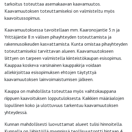
tarkoitus toteuttaa asemakaavan kaavamuutos.
Kaavamuutoksen toteuttamiseksi on valmisteltu myös
kaavoitussopimus.
Kaavamuutoksessa tavoitellaan mm. Kaaronojantie 5:n ja
Yrittäjäntie 8:n välisen pihayhteyden toteuttamista ja
rakennusoikeuden kasvattamista. Kunta omistaa pihayhteyden
toteuttamiseksi tarvittavan alueen. Kaavamuutokseen
liittyen on tarpeen valmistella kiinteistökaupan esisopimus.
Kauppaa koskeva varsinainen kauppakirja voidaan
allekirjoittaa esisopimuksen ehtojen täytyttyä
kaavamuutoksen lainvoimaistumisen jälkeen.
Kauppa on mahdollista toteuttaa myös vaihtokauppana
riippuen kaavoituksen lopputuloksesta. Kaikkien määräalojen
lopullinen koko ja ulottuvuus tarkentuu kaavamuutoksen
yhteydessä.
Kunnan mahdollisesti luovuttamat alueet tulisi hinnoitella.
Kunnalla on lähistöllä myynnissä teollisuustontti hintaan 4