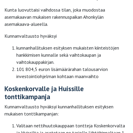
Kunta luovuttaisi vaihdossa tilan, joka muodostaa
asemakaavan mukaisen rakennuspaikan Ahonkylän
asemakaava-alueella.
Kunnanvaltuusto hyväksyi
kunnanhallituksen esityksen mukaisten kiinteistöjen
hankkimisen kunnalle sekä vaihtokaupan ja
vaihtokauppakirjan.
101 804,5 euron lisämäärärahan talousarvion
investointiohjelman kohtaan maanvaihto
Koskenkorvalle ja Huissille
tonttikampanja
Kunnanvaltuusto hyväksyi kunnanhallituksen esityksen
mukaisen tonttikampanjan:
Valitaan nettihuutokauppaan tontteja Koskenkorvalta
ja Huissilta ja asetetaan ne tarjolle lähtöhinnaltaan 1