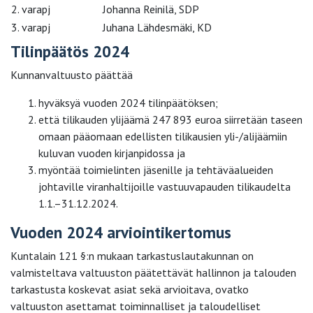
2. varapj
Johanna Reinilä, SDP
3. varapj
Juhana Lähdesmäki, KD
Tilinpäätös 2024
Kunnanvaltuusto päättää
hyväksyä vuoden 2024 tilinpäätöksen;
että tilikauden ylijäämä 247 893 euroa siirretään taseen
omaan pääomaan edellisten tilikausien yli-/alijäämiin
kuluvan vuoden kirjanpidossa ja
myöntää toimielinten jäsenille ja tehtäväalueiden
johtaville viranhaltijoille vastuuvapauden tilikaudelta
1.1.–31.12.2024.
Vuoden 2024 arviointikertomus
Kuntalain 121 §:n mukaan tarkastuslautakunnan on
valmisteltava valtuuston päätettävät hallinnon ja talouden
tarkastusta koskevat asiat sekä arvioitava, ovatko
valtuuston asettamat toiminnalliset ja taloudelliset