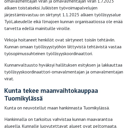
omavalmentajan viran ja omavalmentajan viran 1.7.2023
alkaen toistaiseksi. Julkisten työvoimapalvelujen
järjestämisvastuu on siirtynyt 1.1.2025 alkaen työllisyysalue
TyöLakeudelle eikä Ilmajoen kunnan organisaatiossa ole enää
tarvetta edellä mainituille viroille.
Virkoja hoitaneet henkilöt ovat siirtyneet toisiin tehtäviin.
Kunnan omaan työllisyystyöhön liittyvistä tehtävistä vastaa
työsopimussuhteinen työllisyyskoordinaattori.
Kunnanvaltuusto hyväksyi hallituksen esityksen ja lakkauttaa
työllisyyskoordinaattori-omavalmentajan ja omavalmentajan
virat.
Kunta tekee maanvaihtokauppaa
Tuomikylässä
Kunta on neuvotellut maan hankinnasta Tuomikylässä.
Hankinnalla on tarkoitus vahvistaa kunnan maavarantoa
alueella. Kunnalle luovutettavat alueet ovat peltomaata.