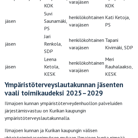
varajäsen
KOK
KOK
Suvi
henkilökohtainen
Kati Ketoja,
jäsen
Saunamäki,
varajäsen
PS
PS
Jari
henkilökohtainen
Tapani
jäsen
Renkola,
varajäsen
Kivimäki, SDP
SDP
Leena
Meri
henkilökohtainen
jäsen
Ketola,
Rauhalaakso,
varajäsen
KESK
KESK
Ympäristöterveyslautakunnan jäsenten
vaali toimikaudeksi 2025–2029
Ilmajoen kunnan ympäristöterveydenhuollon palveluiden
järjestämisvastuu on Kurikan kaupungin
ympäristöterveyslautakunnalla.
Ilmajoen kunnan ja Kurikan kaupungin välisen
yhteistoimintasopimuksen mukaan Ilmajoen kunta nimeää