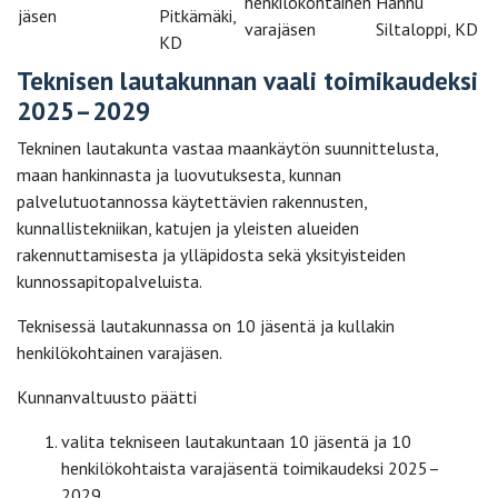
henkilökohtainen
Hannu
jäsen
Pitkämäki,
varajäsen
Siltaloppi, KD
KD
Teknisen lautakunnan vaali toimikaudeksi
2025–2029
Tekninen lautakunta vastaa maankäytön suunnittelusta,
maan hankinnasta ja luovutuksesta, kunnan
palvelutuotannossa käytettävien rakennusten,
kunnallistekniikan, katujen ja yleisten alueiden
rakennuttamisesta ja ylläpidosta sekä yksityisteiden
kunnossapitopalveluista.
Teknisessä lautakunnassa on 10 jäsentä ja kullakin
henkilökohtainen varajäsen.
Kunnanvaltuusto päätti
valita tekniseen lautakuntaan 10 jäsentä ja 10
henkilökohtaista varajäsentä toimikaudeksi 2025–
2029.