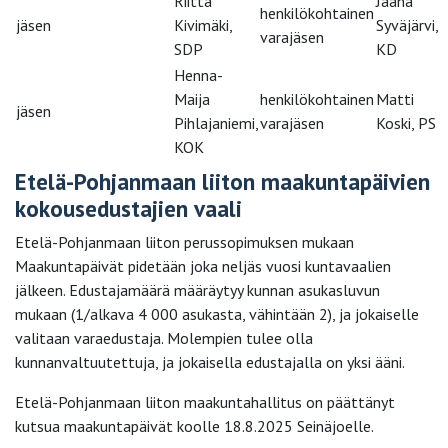
Riitta
Jaana
henkilökohtainen
jäsen
Kivimäki,
Syväjärvi,
varajäsen
SDP
KD
Henna-
Maija
henkilökohtainen
Matti
jäsen
Pihlajaniemi,
varajäsen
Koski, PS
KOK
Etelä-Pohjanmaan liiton maakuntapäivien
kokousedustajien vaali
Etelä-Pohjanmaan liiton perussopimuksen mukaan
Maakuntapäivät pidetään joka neljäs vuosi kuntavaalien
jälkeen. Edustajamäärä määräytyy kunnan asukasluvun
mukaan (1/alkava 4 000 asukasta, vähintään 2), ja jokaiselle
valitaan varaedustaja. Molempien tulee olla
kunnanvaltuutettuja, ja jokaisella edustajalla on yksi ääni.
Etelä-Pohjanmaan liiton maakuntahallitus on päättänyt
kutsua maakuntapäivät koolle 18.8.2025 Seinäjoelle.