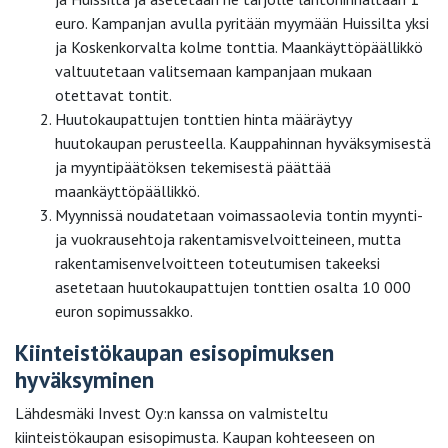
euro. Kampanjan avulla pyritään myymään Huissilta yksi
ja Koskenkorvalta kolme tonttia. Maankäyttöpäällikkö
valtuutetaan valitsemaan kampanjaan mukaan
otettavat tontit.
Huutokaupattujen tonttien hinta määräytyy
huutokaupan perusteella. Kauppahinnan hyväksymisestä
ja myyntipäätöksen tekemisestä päättää
maankäyttöpäällikkö.
Myynnissä noudatetaan voimassaolevia tontin myynti-
ja vuokrausehtoja rakentamisvelvoitteineen, mutta
rakentamisenvelvoitteen toteutumisen takeeksi
asetetaan huutokaupattujen tonttien osalta 10 000
euron sopimussakko.
Kiinteistökaupan esisopimuksen
hyväksyminen
Lähdesmäki Invest Oy:n kanssa on valmisteltu
kiinteistökaupan esisopimusta. Kaupan kohteeseen on