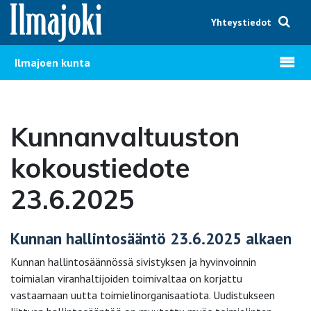
Hyppää sisältöön
Yhteystiedot
Avaa v
Ilmajoen kunta
Kunnanvaltuuston
kokoustiedote
23.6.2025
Kunnan hallintosääntö 23.6.2025 alkaen
Kunnan hallintosäännössä sivistyksen ja hyvinvoinnin
toimialan viranhaltijoiden toimivaltaa on korjattu
vastaamaan uutta toimielinorganisaatiota. Uudistukseen