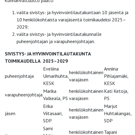
Kunnanvaltuusto päätti
valita sivistys- ja hyvinvointilautakuntaan 10 jäsentä ja
10 henkilökohtaista varajäsentä toimikaudeksi 2025–
2029;
valita sivistys- ja hyvinvointilautakunnalle
puheenjohtajan ja varapuheenjohtajan.
SIVISTYS- JA HYVINVOINTILAUTAKUNTA
TOIMIKAUDELLA 2025–2029
Eveliina
Anniina
henkilökohtainen
puheenjohtaja
Uimarihuhta,
Pihlajamäki,
varajäsen
KESK
KESK
Marika
henkilökohtainen
Kati Ketoja,
varapuheenjohtaja
Valkeala, PS
varajäsen
PS
Erika
Marjut
henkilökohtainen
jäsen
Viitasaari,
Huhtakangas,
varajäsen
SDP
SDP
Sami
henkilökohtainen
Tapani