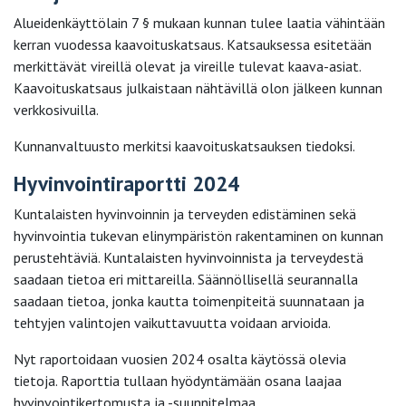
Alueidenkäyttölain 7 § mukaan kunnan tulee laatia vähintään
kerran vuodessa kaavoituskatsaus. Katsauksessa esitetään
merkittävät vireillä olevat ja vireille tulevat kaava-asiat.
Kaavoituskatsaus julkaistaan nähtävillä olon jälkeen kunnan
verkkosivuilla.
Kunnanvaltuusto merkitsi kaavoituskatsauksen tiedoksi.
Hyvinvointiraportti 2024
Kuntalaisten hyvinvoinnin ja terveyden edistäminen sekä
hyvinvointia tukevan elinympäristön rakentaminen on kunnan
perustehtäviä. Kuntalaisten hyvinvoinnista ja terveydestä
saadaan tietoa eri mittareilla. Säännöllisellä seurannalla
saadaan tietoa, jonka kautta toimenpiteitä suunnataan ja
tehtyjen valintojen vaikuttavuutta voidaan arvioida.
Nyt raportoidaan vuosien 2024 osalta käytössä olevia
tietoja. Raporttia tullaan hyödyntämään osana laajaa
hyvinvointikertomusta ja -suunnitelmaa.