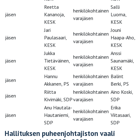
Reetta
Salli
henkilökohtainen
jäsen
Kananoja,
Luoma,
varajäsen
KESK
KESK
Jari
Jouni
henkilökohtainen
jäsen
Paulasaari,
Haapa-Aho,
varajäsen
KESK
KESK
Jukka
Anssi
henkilökohtainen
jäsen
Tietäväinen,
Saunamäki,
varajäsen
KESK
KESK
Hannu
henkilökohtainen
Balint
jäsen
Akkanen, PS
varajäsen
Berki, PS
Riitta
henkilökohtainen
Aino Koski,
jäsen
Kivimäki, SDP
varajäsen
SDP
Anu Hautala-
Erika
henkilökohtainen
jäsen
Hautaniemi,
Viitasaari,
varajäsen
SDP
SDP
Hallituksen puheenjohtajiston vaali