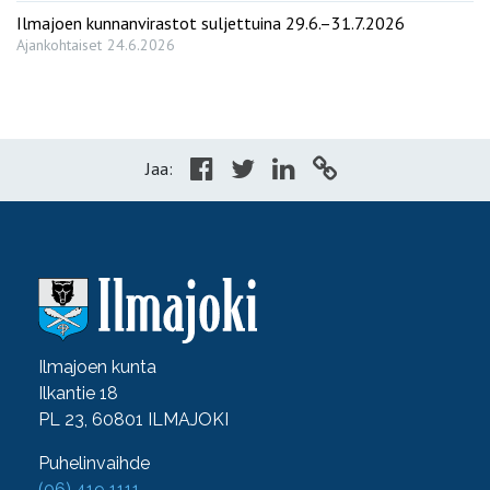
Ilmajoen kunnanvirastot suljettuina 29.6.–31.7.2026
Ajankohtaiset
24.6.2026
Jaa:
Ilmajoen kunta
Ilkantie 18
PL 23, 60801 ILMAJOKI
Puhelinvaihde
(06) 419 1111