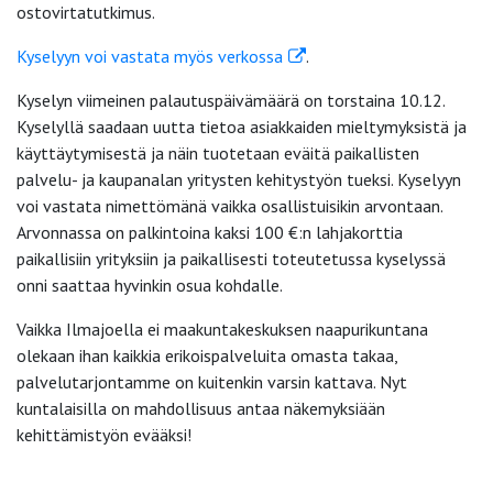
ostovirtatutkimus.
Kyselyyn voi vastata myös verkossa
.
Kyselyn viimeinen palautuspäivämäärä on torstaina 10.12.
Kyselyllä saadaan uutta tietoa asiakkaiden mieltymyksistä ja
käyttäytymisestä ja näin tuotetaan eväitä paikallisten
palvelu- ja kaupanalan yritysten kehitystyön tueksi. Kyselyyn
voi vastata nimettömänä vaikka osallistuisikin arvontaan.
Arvonnassa on palkintoina kaksi 100 €:n lahjakorttia
paikallisiin yrityksiin ja paikallisesti toteutetussa kyselyssä
onni saattaa hyvinkin osua kohdalle.
Vaikka Ilmajoella ei maakuntakeskuksen naapurikuntana
olekaan ihan kaikkia erikoispalveluita omasta takaa,
palvelutarjontamme on kuitenkin varsin kattava. Nyt
kuntalaisilla on mahdollisuus antaa näkemyksiään
kehittämistyön evääksi!