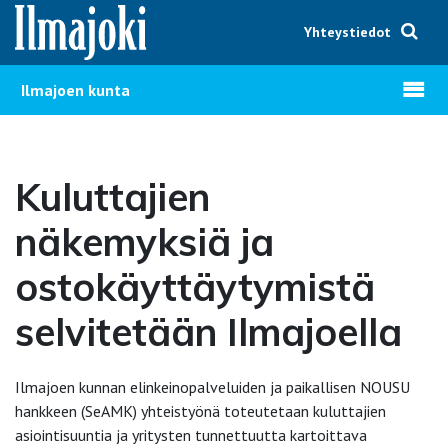
Hyppää sisältöön
Yhteystiedot
Avaa v
Ilmajoen kunta
Kuluttajien
näkemyksiä ja
ostokäyttäytymistä
selvitetään Ilmajoella
Ilmajoen kunnan elinkeinopalveluiden ja paikallisen NOUSU
hankkeen (SeAMK) yhteistyönä toteutetaan kuluttajien
asiointisuuntia ja yritysten tunnettuutta kartoittava