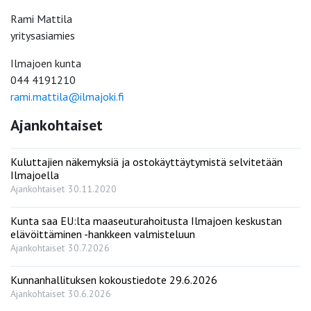
Rami Mattila
yritysasiamies
Ilmajoen kunta
044 4191210
rami.mattila@ilmajoki.fi
Ajankohtaiset
Kuluttajien näkemyksiä ja ostokäyttäytymistä selvitetään
Ilmajoella
Ajankohtaiset
30.11.2020
Kunta saa EU:lta maaseuturahoitusta Ilmajoen keskustan
elävöittäminen -hankkeen valmisteluun
Ajankohtaiset
30.7.2026
Kunnanhallituksen kokoustiedote 29.6.2026
Ajankohtaiset
30.6.2026