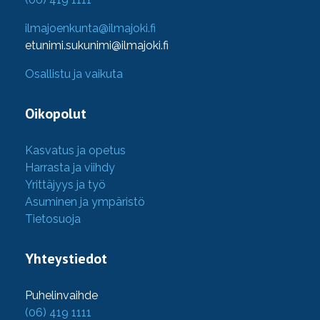
ilmajoenkunta@ilmajoki.fi
etunimi.sukunimi@ilmajoki.fi
Osallistu ja vaikuta
Oikopolut
Kasvatus ja opetus
Harrasta ja viihdy
Yrittäjyys ja työ
Asuminen ja ympäristö
Tietosuoja
Yhteystiedot
Puhelinvaihde
(06) 419 1111