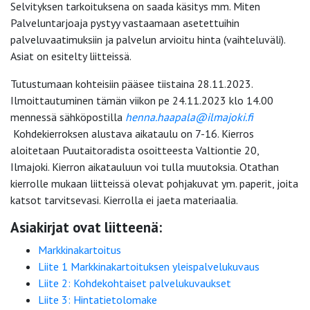
Selvityksen tarkoituksena on saada käsitys mm. Miten
Palveluntarjoaja pystyy vastaamaan asetettuihin
palveluvaatimuksiin ja palvelun arvioitu hinta (vaihteluväli).
Asiat on esitelty liitteissä.
Tutustumaan kohteisiin pääsee tiistaina 28.11.2023.
Ilmoittautuminen tämän viikon pe 24.11.2023 klo 14.00
mennessä sähköpostilla
henna.haapala@ilmajoki.fi
Kohdekierroksen alustava aikataulu on 7-16. Kierros
aloitetaan Puutaitoradista osoitteesta Valtiontie 20,
Ilmajoki. Kierron aikatauluun voi tulla muutoksia. Otathan
kierrolle mukaan liitteissä olevat pohjakuvat ym. paperit, joita
katsot tarvitsevasi. Kierrolla ei jaeta materiaalia.
Asiakirjat ovat liitteenä:
Markkinakartoitus
Liite 1 Markkinakartoituksen yleispalvelukuvaus
Liite 2: Kohdekohtaiset palvelukuvaukset
Liite 3: Hintatietolomake