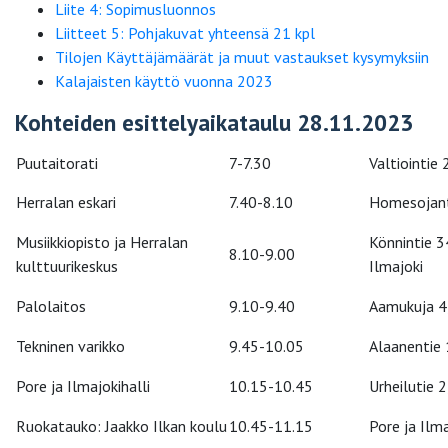
Liite 4: Sopimusluonnos
Liitteet 5: Pohjakuvat yhteensä 21 kpl
Tilojen Käyttäjämäärät ja muut vastaukset kysymyksiin
Kalajaisten käyttö vuonna 2023
Kohteiden esittelyaikataulu 28.11.2023
Puutaitorati
7-7.30
Valtiointie 
Herralan eskari
7.40-8.10
Homesojanti
Musiikkiopisto ja Herralan
Könnintie 34
8.10-9.00
kulttuurikeskus
Ilmajoki
Palolaitos
9.10-9.40
Aamukuja 4,
Tekninen varikko
9.45-10.05
Alaanentie
Pore ja Ilmajokihalli
10.15-10.45
Urheilutie 2
Ruokatauko: Jaakko Ilkan koulu
10.45-11.15
Pore ja Ilma