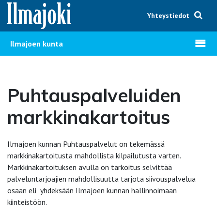
Hyppää sisältöön
Yhteystiedot
Avaa v
Ilmajoen kunta
Puhtauspalveluiden
markkinakartoitus
Ilmajoen kunnan Puhtauspalvelut on tekemässä
markkinakartoitusta mahdollista kilpailutusta varten.
Markkinakartoituksen avulla on tarkoitus selvittää
palveluntarjoajien mahdollisuutta tarjota siivouspalvelua
osaan eli yhdeksään Ilmajoen kunnan hallinnoimaan
kiinteistöön.