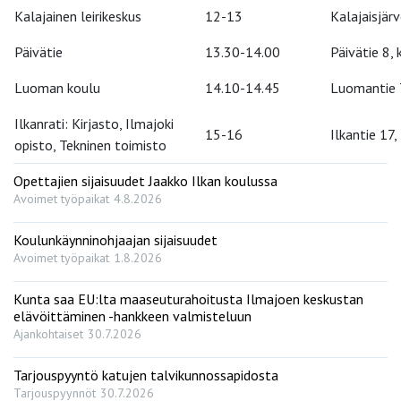
Kalajainen leirikeskus
12-13
Kalajaisjär
Päivätie
13.30-14.00
Päivätie 8,
Luoman koulu
14.10-14.45
Luomantie 7
Ilkanrati: Kirjasto, Ilmajoki
15-16
Ilkantie 17,
opisto, Tekninen toimisto
Opettajien sijaisuudet Jaakko Ilkan koulussa
Avoimet työpaikat
4.8.2026
Koulunkäynninohjaajan sijaisuudet
Avoimet työpaikat
1.8.2026
Kunta saa EU:lta maaseuturahoitusta Ilmajoen keskustan
elävöittäminen -hankkeen valmisteluun
Ajankohtaiset
30.7.2026
Tarjouspyyntö katujen talvikunnossapidosta
Tarjouspyynnöt
30.7.2026