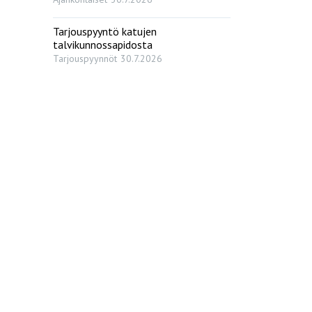
Tarjouspyyntö katujen
talvikunnossapidosta
Tarjouspyynnöt
30.7.2026