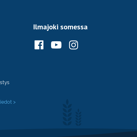
Ilmajoki somessa
ystys
tiedot >