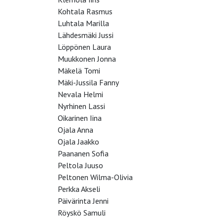
Kohtala Rasmus
Luhtala Marilla
Lähdesmäki Jussi
Löppönen Laura
Muukkonen Jonna
Mäkelä Tomi
Mäki-Jussila Fanny
Nevala Helmi
Nyrhinen Lassi
Oikarinen Iina
Ojala Anna
Ojala Jaakko
Paananen Sofia
Peltola Juuso
Peltonen Wilma-Olivia
Perkka Akseli
Päivärinta Jenni
Röyskö Samuli