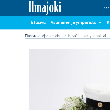
Hyppää sisältöön
Säh
Etusivu
Asuminen ja ympäristö
K
Etusivu
Ajankohtaista
Kevään 2024 ylioppilaat