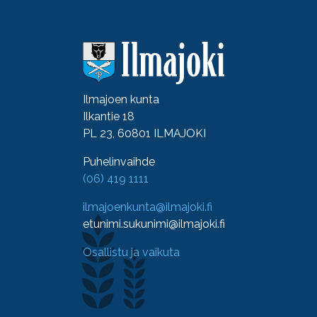
Ilmajoen kunta
Ilkantie 18
PL 23, 60801 ILMAJOKI
Puhelinvaihde
(06) 419 1111
ilmajoenkunta@ilmajoki.fi
etunimi.sukunimi@ilmajoki.fi
Osallistu ja vaikuta