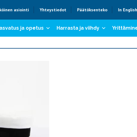
köinen asiointi
Yhteystiedot
Päätöksenteko
In Englis
asvatus ja opetus
Harrasta ja viihdy
Yrittämine