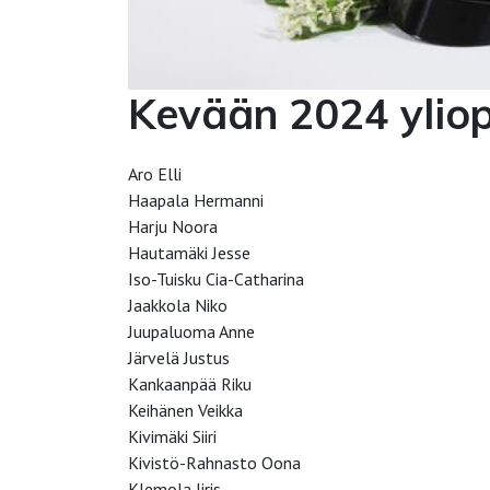
Kevään 2024 yliop
Aro Elli
Haapala Hermanni
Harju Noora
Hautamäki Jesse
Iso-Tuisku Cia-Catharina
Jaakkola Niko
Juupaluoma Anne
Järvelä Justus
Kankaanpää Riku
Keihänen Veikka
Kivimäki Siiri
Kivistö-Rahnasto Oona
Klemola Iiris