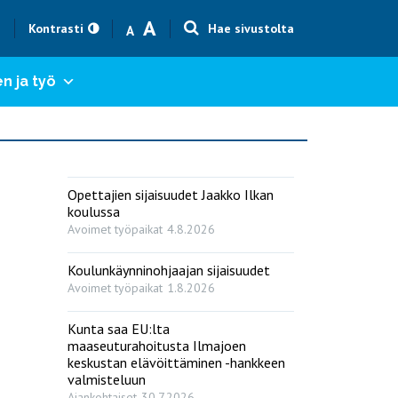
Text size smaller
Text size bigger
A
h
Kontrasti
Hae sivustolta
A
n ja työ
Opettajien sijaisuudet Jaakko Ilkan
koulussa
Avoimet työpaikat
4.8.2026
Koulunkäynninohjaajan sijaisuudet
Avoimet työpaikat
1.8.2026
Kunta saa EU:lta
maaseuturahoitusta Ilmajoen
keskustan elävöittäminen -hankkeen
valmisteluun
Ajankohtaiset
30.7.2026