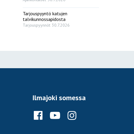
Tarjouspyyntö katujen
talvikunnossapidosta
Tarjouspyynnöt
30.7.2026
Ilmajoki somessa