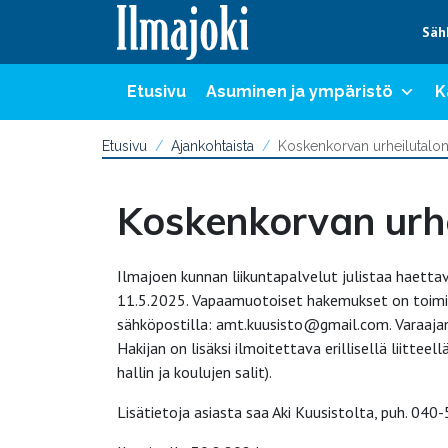
Hyppää sisältöön
Säh
Etusivu
Asuminen ja ympäristö
K
Etusivu
Ajankohtaista
Koskenkorvan urheilutalon
Koskenkorvan urhe
Ilmajoen kunnan liikuntapalvelut julistaa haetta
11.5.2025. Vapaamuotoiset hakemukset on toimit
sähköpostilla: amt.kuusisto@gmail.com. Varaajan 
Hakijan on lisäksi ilmoitettava erillisellä liittee
hallin ja koulujen salit).
Lisätietoja asiasta saa Aki Kuusistolta, puh. 04