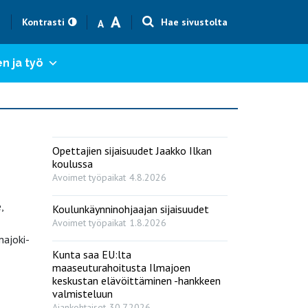
Text size smaller
Text size bigger
A
h
Kontrasti
Hae sivustolta
A
n ja työ
Opettajien sijaisuudet Jaakko Ilkan
koulussa
Avoimet työpaikat
4.8.2026
,
Koulunkäynninohjaajan sijaisuudet
Avoimet työpaikat
1.8.2026
majoki-
Kunta saa EU:lta
maaseuturahoitusta Ilmajoen
keskustan elävöittäminen -hankkeen
valmisteluun
Ajankohtaiset
30.7.2026