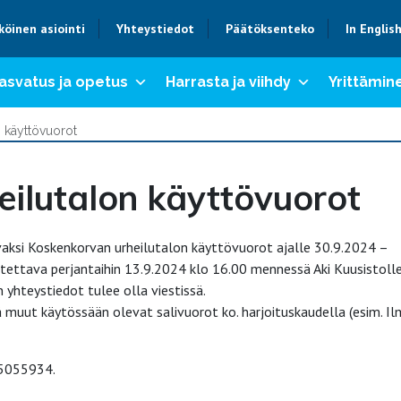
köinen asiointi
Yhteystiedot
Päätöksenteko
In Englis
asvatus ja opetus
Harrasta ja viihdy
Yrittämine
 käyttövuorot
ilutalon käyttövuorot
vaksi Koskenkorvan urheilutalon käyttövuorot ajalle 30.9.2024 –
ettava perjantaihin 13.9.2024 klo 16.00 mennessä Aki Kuusistolle
yhteystiedot tulee olla viestissä.
llä muut käytössään olevat salivuorot ko. harjoituskaudella (esim. Il
0-5055934.