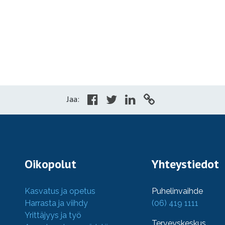
Jaa:
Oikopolut
Yhteystiedot
Kasvatus ja opetus
Puhelinvaihde
Harrasta ja viihdy
(06) 419 1111
Yrittäjyys ja työ
Terveyskeskus