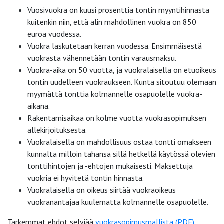
Vuosivuokra on kuusi prosenttia tontin myyntihinnasta
kuitenkin niin, että alin mahdollinen vuokra on 850
euroa vuodessa.
Vuokra laskutetaan kerran vuodessa. Ensimmäisestä
vuokrasta vähennetään tontin varausmaksu.
Vuokra-aika on 50 vuotta, ja vuokralaisella on etuoikeus
tontin uudelleen vuokraukseen. Kunta sitoutuu olemaan
myymättä tonttia kolmannelle osapuolelle vuokra-
aikana.
Rakentamisaikaa on kolme vuotta vuokrasopimuksen
allekirjoituksesta.
Vuokralaisella on mahdollisuus ostaa tontti omakseen
kunnalta milloin tahansa sillä hetkellä käytössä olevien
tonttihintojen ja -ehtojen mukaisesti. Maksettuja
vuokria ei hyvitetä tontin hinnasta.
Vuokralaisella on oikeus siirtää vuokraoikeus
vuokranantajaa kuulematta kolmannelle osapuolelle.
Tarkemmat ehdot selviää
vuokrasopimusmallista (PDF)