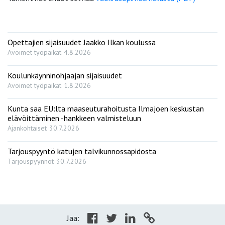
Opettajien sijaisuudet Jaakko Ilkan koulussa
Avoimet työpaikat
4.8.2026
Koulunkäynninohjaajan sijaisuudet
Avoimet työpaikat
1.8.2026
Kunta saa EU:lta maaseuturahoitusta Ilmajoen keskustan
elävöittäminen -hankkeen valmisteluun
Ajankohtaiset
30.7.2026
Tarjouspyyntö katujen talvikunnossapidosta
Tarjouspyynnöt
30.7.2026
Jaa: