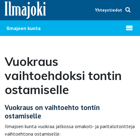
Hyppää sisältöön
Yhteystiedot
Avaa v
Ilmajoen kunta
Vuokraus
vaihtoehdoksi tontin
ostamiselle
Vuokraus on vaihtoehto tontin
ostamiselle
Ilmajoen kunta vuokraa jatkossa omakoti- ja paritalotontteja
vaihtoehtona ostamiselle: