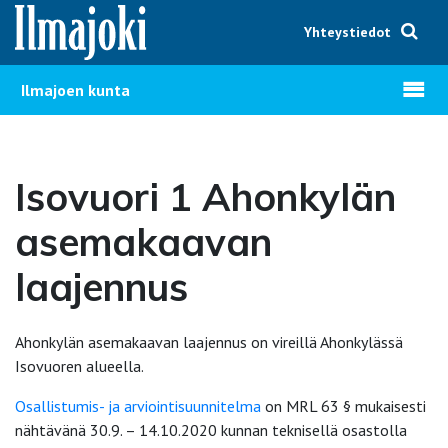
Hyppää sisältöön
Yhteystiedot
Avaa v
Ilmajoen kunta
Isovuori 1 Ahonkylän
asemakaavan
laajennus
Ahonkylän asemakaavan laajennus on vireillä Ahonkylässä
Isovuoren alueella.
Osallistumis- ja arviointisuunnitelma
on MRL 63 § mukaisesti
nähtävänä 30.9. – 14.10.2020 kunnan teknisellä osastolla