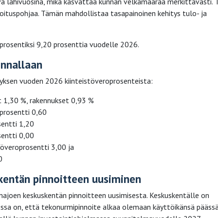
a lähivuosina, mikä kasvattaa kunnan velkamäärää merkittävästi. 
ituspohjaa. Tämän mahdollistaa tasapainoinen kehitys tulo- ja
rosentiksi 9,20 prosenttia vuodelle 2026.
ennallaan
yksen vuoden 2026 kiinteistöveroprosenteista:
t 1,30 %, rakennukset 0,93 %
oprosentti 0,60
sentti 1,20
sentti 0,00
överoprosentti 3,00 ja
0
skentän pinnoitteen uusiminen
majoen keskuskentän pinnoitteen uusimisesta. Keskuskentälle on
ssa on, että tekonurmipinnoite alkaa olemaan käyttöikänsä päässä