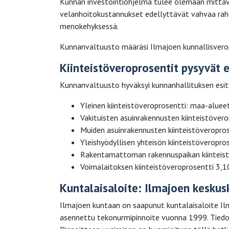
Kunnan investointiohjelma tulee olemaan mittav
velanhoitokustannukset edellyttävät vahvaa raho
menokehyksessä.
Kunnanvaltuusto määräsi Ilmajoen kunnallisverop
Kiinteistöveroprosentit pysyvät 
Kunnanvaltuusto hyväksyi kunnanhallituksen esit
Yleinen kiinteistöveroprosentti: maa-aluee
Vakituisten asuinrakennusten kiinteistöver
Muiden asuinrakennusten kiinteistöveropro
Yleishyödyllisen yhteisön kiinteistöveropro
Rakentamattoman rakennuspaikan kiinteist
Voimalaitoksen kiinteistöveroprosentti 3,1
Kuntalaisaloite: Ilmajoen kesku
Ilmajoen kuntaan on saapunut kuntalaisaloite Il
asennettu tekonurmipinnoite vuonna 1999. Tiedo