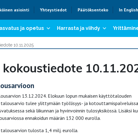
köinen asiointi
Yhteystiedot
Päätöksenteko
In Englis
asvatus ja opetus
Harrasta ja viihdy
Yrittämine
iedote 10.11.2025
 kokoustiedote 10.11.20
lousarvioon
ousarvion 13.12.2024. Elokuun lopun mukaisen käyttötalouden
lousarvio tulee ylittymään työllisyys- ja kotouttamispalveluissa
vatuksessa sekä liikunnan ja hyvinvoinnin tulosyksikössä. Lisäksi k
lousarviossa ennakoidun määrän 132 000 eurolla.
lousarvion tulosta 1,4 milj. eurolla.