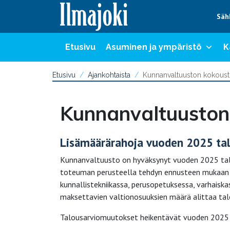
Hyppää sisältöön
Säh
Etusivu
Asuminen ja ympäristö
K
Etusivu
Ajankohtaista
Kunnanvaltuuston kokoust
Kunnanvaltuuston
Lisämäärärahoja vuoden 2025 ta
Kunnanvaltuusto on hyväksynyt vuoden 2025 tal
toteuman perusteella tehdyn ennusteen mukaan ta
kunnallistekniikassa, perusopetuksessa, varhaiskas
maksettavien valtionosuuksien määrä alittaa ta
Talousarviomuutokset heikentävät vuoden 2025 ta