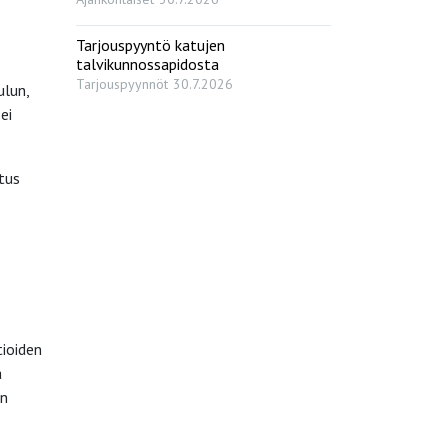
Tarjouspyyntö katujen
talvikunnossapidosta
Tarjouspyynnöt
30.7.2026
ulun,
ei
tus
tioiden
a
än