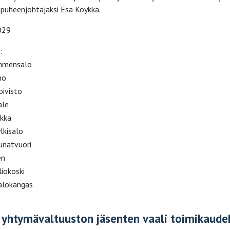
rapuheenjohtajaksi Esa Köykkä.
029
:
mmensalo
ho
oivisto
ale
ikka
lkisalo
unatvuori
en
liokoski
alokangas
yhtymävaltuuston jäsenten vaali toimikaude