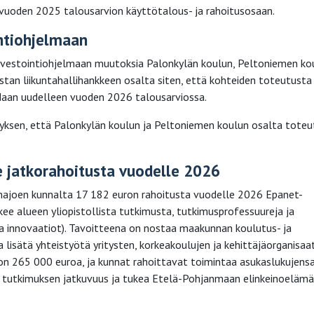
uoden 2025 talousarvion käyttötalous- ja rahoitusosaan.
ntiohjelmaan
nvestointiohjelmaan muutoksia Palonkylän koulun, Peltoniemen ko
an liikuntahallihankkeen osalta siten, että kohteiden toteutusta 
daan uudelleen vuoden 2026 talousarviossa.
yksen, että Palonkylän koulun ja Peltoniemen koulun osalta toteu
e jatkorahoitusta vuodelle 2026
majoen kunnalta 17 182 euron rahoitusta vuodelle 2026 Epanet-
kee alueen yliopistollista tutkimusta, tutkimusprofessuureja ja
 ja innovaatiot). Tavoitteena on nostaa maakunnan koulutus- ja
lisätä yhteistyötä yritysten, korkeakoulujen ja kehittäjäorganisaa
 on 265 000 euroa, ja kunnat rahoittavat toimintaa asukaslukujens
n tutkimuksen jatkuvuus ja tukea Etelä-Pohjanmaan elinkeinoeläm