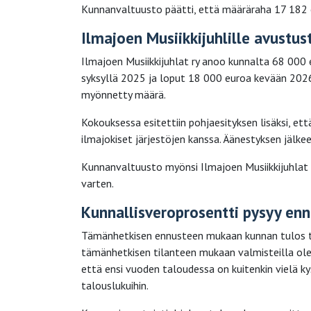
Kunnanvaltuusto päätti, että määräraha 17 182 
Ilmajoen Musiikkijuhlille avustus
Ilmajoen Musiikkijuhlat ry anoo kunnalta 68 000 
syksyllä 2025 ja loput 18 000 euroa kevään 202
myönnetty määrä.
Kokouksessa esitettiin pohjaesityksen lisäksi, et
ilmajokiset järjestöjen kanssa. Äänestyksen jälk
Kunnanvaltuusto myönsi Ilmajoen Musiikkijuhlat 
varten.
Kunnallisveroprosentti pysyy enn
Tämänhetkisen ennusteen mukaan kunnan tulos tul
tämänhetkisen tilanteen mukaan valmisteilla ole
että ensi vuoden taloudessa on kuitenkin vielä
talouslukuihin.