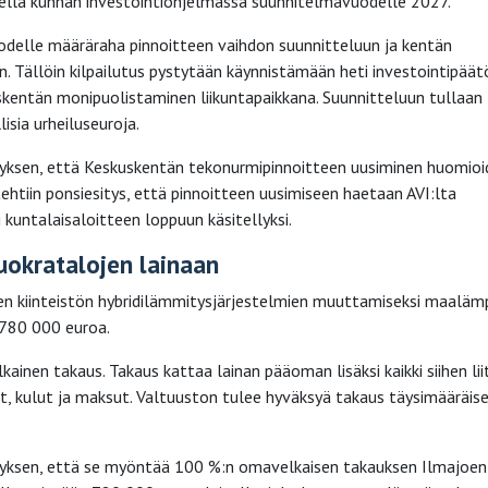
ellä kunnan investointiohjelmassa suunnitelmavuodelle 2027.
odelle määräraha pinnoitteen vaihdon suunnitteluun ja kentän
n. Tällöin kilpailutus pystytään käynnistämään heti investointipää
kentän monipuolistaminen liikuntapaikkana. Suunnitteluun tullaan
isia urheiluseuroja.
tyksen, että Keskuskentän tekonurmipinnoitteen uusiminen huomio
ehtiin ponsiesitys, että pinnoitteen uusimiseen haetaan AVI:lta
kuntalaisaloitteen loppuun käsitellyksi.
okratalojen lainaan
en kiinteistön hybridilämmitysjärjestelmien muuttamiseksi maalä
 780 000 euroa.
nen takaus. Takaus kattaa lainan pääoman lisäksi kaikki siihen lii
ot, kulut ja maksut. Valtuuston tulee hyväksyä takaus täysimääräis
tyksen, että se myöntää 100 %:n omavelkaisen takauksen Ilmajoen