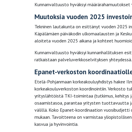
Kunnanvaltuusto hyväksyi määrärahamuutokset v
Muutoksia vuoden 2025 investoi
Tekninen lautakunta on esittänyt vuoden 2025 i
Käpälämäen päiväkodin ulkomaalausten ja Keskust
aloiteta vuoden 2025 aikana ja kohteet huomioi
Kunnanvaltuusto hyväksyi kunnanhallituksen esit
ratkaistaan palveluverkkoselvityksen yhteydessä.
Epanet-verkoston koordinaatioll
Etelä-Pohjanmaan korkeakouluyhdistys hakee Il
korkeakouluverkoston koordinointiin. Verkosto tu
yrityslähtöistä TKI-toimintaa (tutkimus, kehitys
osaamistasoa, parantaa yritysten tuottavuutta ja 
välillä. Koko Epanet-koordinaation vuosibudjetti
mukaan. Tavoitteena on varmistaa yliopistollise
kasvua ja hyvinvointia.