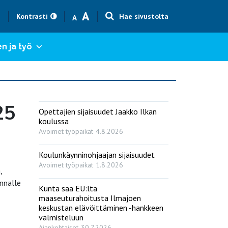
Text size smaller
Text size bigger
A
h
Kontrasti
Hae sivustolta
A
n ja työ
25
Opettajien sijaisuudet Jaakko Ilkan
koulussa
Avoimet työpaikat
4.8.2026
Koulunkäynninohjaajan sijaisuudet
Avoimet työpaikat
1.8.2026
,
unnalle
Kunta saa EU:lta
maaseuturahoitusta Ilmajoen
keskustan elävöittäminen -hankkeen
valmisteluun
Ajankohtaiset
30.7.2026