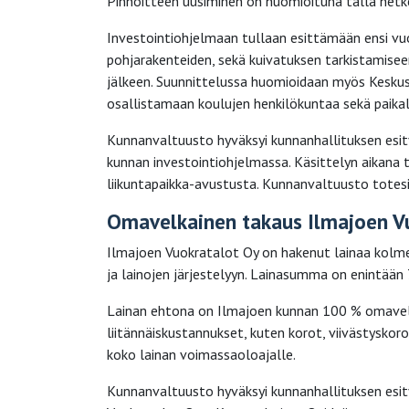
Pinnoitteen uusiminen on huomioituna tällä hetk
Investointiohjelmaan tullaan esittämään ensi vu
pohjarakenteiden, sekä kuivatuksen tarkistamisee
jälkeen. Suunnittelussa huomioidaan myös Keskus
osallistamaan koulujen henkilökuntaa sekä paikall
Kunnanvaltuusto hyväksyi kunnanhallituksen esi
kunnan investointiohjelmassa. Käsittelyn aikana t
liikuntapaikka-avustusta. Kunnanvaltuusto totesi 
Omavelkainen takaus Ilmajoen Vu
Ilmajoen Vuokratalot Oy on hakenut lainaa kolm
ja lainojen järjestelyyn. Lainasumma on enintään
Lainan ehtona on Ilmajoen kunnan 100 % omavelkai
liitännäiskustannukset, kuten korot, viivästyskor
koko lainan voimassaoloajalle.
Kunnanvaltuusto hyväksyi kunnanhallituksen esi