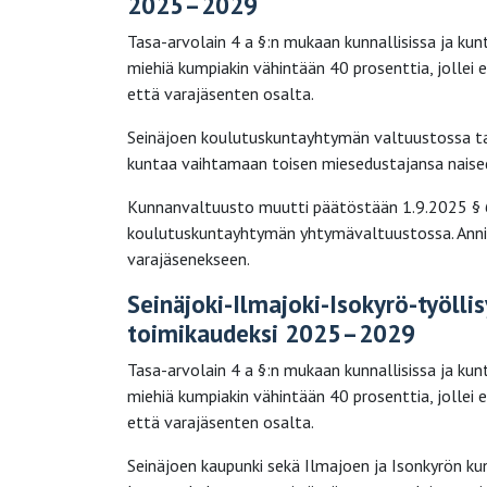
2025–2029
Tasa-arvolain 4 a §:n mukaan kunnallisissa ja kun
miehiä kumpiakin vähintään 40 prosenttia, jollei e
että varajäsenten osalta.
Seinäjoen koulutuskuntayhtymän valtuustossa ta
kuntaa vaihtamaan toisen miesedustajansa naisedu
Kunnanvaltuusto muutti päätöstään 1.9.2025 § 64
koulutuskuntayhtymän yhtymävaltuustossa. Annina 
varajäsenekseen.
Seinäjoki-Ilmajoki-Isokyrö-työlli
toimikaudeksi 2025–2029
Tasa-arvolain 4 a §:n mukaan kunnallisissa ja kun
miehiä kumpiakin vähintään 40 prosenttia, jollei e
että varajäsenten osalta.
Seinäjoen kaupunki sekä Ilmajoen ja Isonkyrön ku