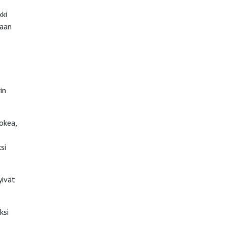
kki
taan
–
in
okea,
si
yivät
ksi