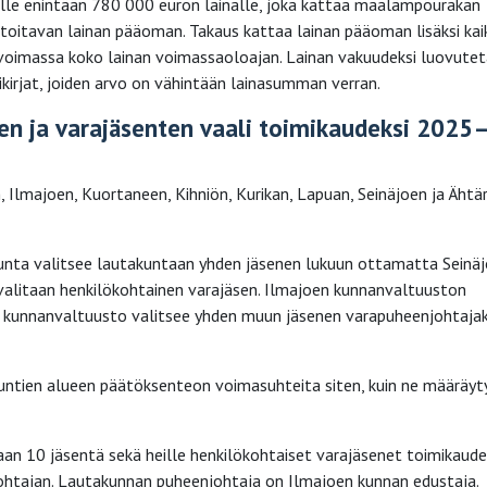
lle enintään 780 000 euron lainalle, joka kattaa maalämpöurakan
toitavan lainan pääoman. Takaus kattaa lainan pääoman lisäksi kai
on voimassa koko lainan voimassaoloajan. Lainan vakuudeksi luovute
kirjat, joiden arvo on vähintään lainasumman verran.
en ja varajäsenten vaali toimikaudeksi 2025
Ilmajoen, Kuortaneen, Kihniön, Kurikan, Lapuan, Seinäjoen ja Ähtär
unta valitsee lautakuntaan yhden jäsenen lukuun ottamatta Seinäj
le valitaan henkilökohtainen varajäsen. Ilmajoen kunnanvaltuuston
n kunnanvaltuusto valitsee yhden muun jäsenen varapuheenjohtajak
ntien alueen päätöksenteon voimasuhteita siten, kuin ne määräyt
an 10 jäsentä sekä heille henkilökohtaiset varajäsenet toimikaude
htajan. Lautakunnan puheenjohtaja on Ilmajoen kunnan edustaja.