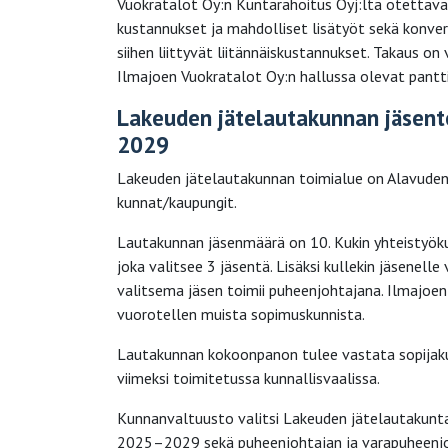
Vuokratalot Oy:n Kuntarahoitus Oyj:ltä otettava
kustannukset ja mahdolliset lisätyöt sekä konver
siihen liittyvät liitännäiskustannukset. Takaus 
Ilmajoen Vuokratalot Oy:n hallussa olevat pantti
Lakeuden jätelautakunnan jäsent
2029
Lakeuden jätelautakunnan toimialue on Alavuden, 
kunnat/kaupungit.
Lautakunnan jäsenmäärä on 10. Kukin yhteistyök
joka valitsee 3 jäsentä. Lisäksi kullekin jäsenel
valitsema jäsen toimii puheenjohtajana. Ilmajoe
vuorotellen muista sopimuskunnista.
Lautakunnan kokoonpanon tulee vastata sopijaku
viimeksi toimitetussa kunnallisvaalissa.
Kunnanvaltuusto valitsi Lakeuden jätelautakunta
2025–2029 sekä puheenjohtajan ja varapuheenjo