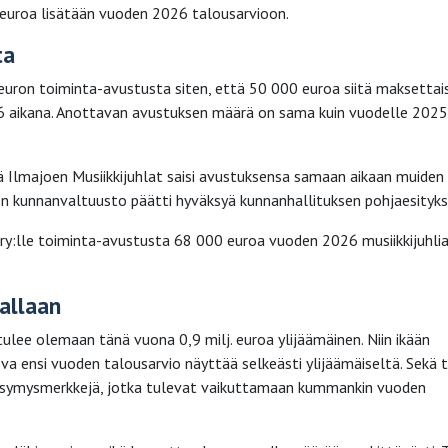
euroa lisätään vuoden 2026 talousarvioon.
ta
euron toiminta-avustusta siten, että 50 000 euroa siitä maksettais
6 aikana. Anottavan avustuksen määrä on sama kuin vuodelle 2025
tä Ilmajoen Musiikkijuhlat saisi avustuksensa samaan aikaan muiden
een kunnanvaltuusto päätti hyväksyä kunnanhallituksen pohjaesityks
ry:lle toiminta-avustusta 68 000 euroa vuoden 2026 musiikkijuhli
allaan
ee olemaan tänä vuona 0,9 milj. euroa ylijäämäinen. Niin ikään
va ensi vuoden talousarvio näyttää selkeästi ylijäämäiseltä. Sekä
 kysymysmerkkejä, jotka tulevat vaikuttamaan kummankin vuoden