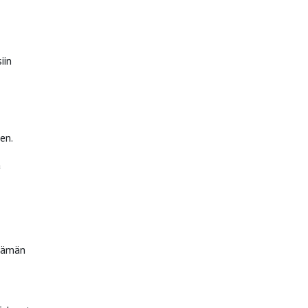
iin
en.
a
 tämän