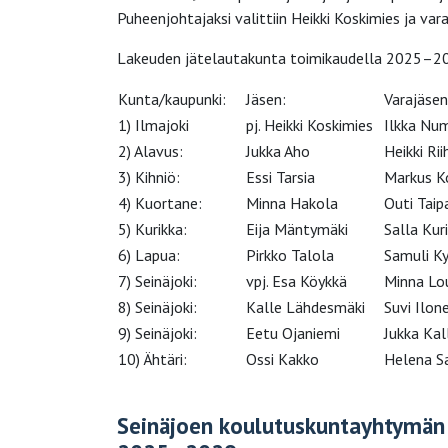
Puheenjohtajaksi valittiin Heikki Koskimies ja va
Lakeuden jätelautakunta toimikaudella 2025–2
Kunta/kaupunki:
Jäsen:
Varajäsen
1) Ilmajoki
pj. Heikki Koskimies
Ilkka Nu
2) Alavus:
Jukka Aho
Heikki Rii
3) Kihniö:
Essi Tarsia
Markus K
4) Kuortane:
Minna Hakola
Outi Taip
5) Kurikka:
Eija Mäntymäki
Salla Kur
6) Lapua:
Pirkko Talola
Samuli Ky
7) Seinäjoki:
vpj. Esa Köykkä
Minna Lo
8) Seinäjoki:
Kalle Lähdesmäki
Suvi Ilon
9) Seinäjoki:
Eetu Ojaniemi
Jukka Kal
10) Ähtäri:
Ossi Kakko
Helena S
Seinäjoen koulutuskuntayhtymän 