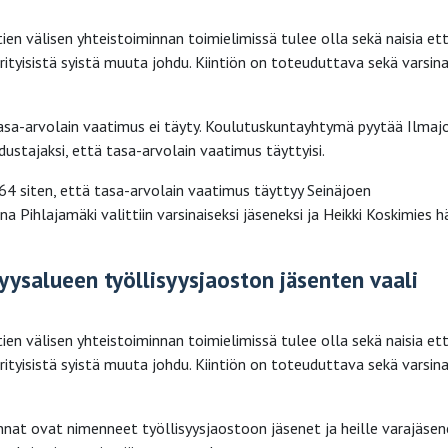
tien välisen yhteistoiminnan toimielimissä tulee olla sekä naisia et
rityisistä syistä muuta johdu. Kiintiön on toteuduttava sekä varsin
sa-arvolain vaatimus ei täyty. Koulutuskuntayhtymä pyytää Ilmaj
stajaksi, että tasa-arvolain vaatimus täyttyisi.
 siten, että tasa-arvolain vaatimus täyttyy Seinäjoen
Pihlajamäki valittiin varsinaiseksi jäseneksi ja Heikki Koskimies 
syysalueen työllisyysjaoston jäsenten vaali
tien välisen yhteistoiminnan toimielimissä tulee olla sekä naisia et
rityisistä syistä muuta johdu. Kiintiön on toteuduttava sekä varsin
nnat ovat nimenneet työllisyysjaostoon jäsenet ja heille varajäsen