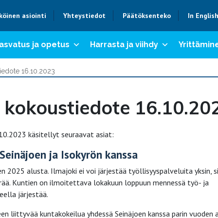
köinen asiointi
Yhteystiedot
Päätöksenteko
In Englis
asvatus ja opetus
Harrasta ja viihdy
Yrittämine
iedote 16.10.2023
 kokoustiedote 16.10.20
0.2023 käsitellyt seuraavat asiat:
 Seinäjoen ja Isokyrön kanssa
2025 alusta. Ilmajoki ei voi järjestää työllisyyspalveluita yksin, si
rää. Kuntien on ilmoitettava lokakuun loppuun mennessä työ- ja
eella järjestää.
en liittyvää kuntakokeilua yhdessä Seinäjoen kanssa parin vuoden a