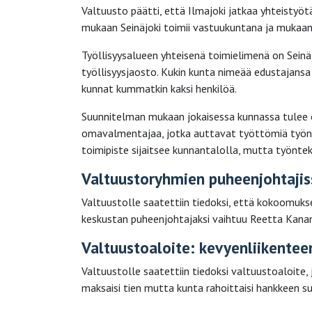
Valtuusto päätti, että Ilmajoki jatkaa yhteistyö
mukaan Seinäjoki toimii vastuukuntana ja mukaan
Työllisyysalueen yhteisenä toimielimenä on Sein
työllisyysjaosto. Kukin kunta nimeää edustajansa
kunnat kummatkin kaksi henkilöä.
Suunnitelman mukaan jokaisessa kunnassa tulee 
omavalmentajaa, jotka auttavat työttömiä työnh
toimipiste sijaitsee kunnantalolla, mutta työntek
Valtuustoryhmien puheenjohtaji
Valtuustolle saatettiin tiedoksi, että kokoomuk
keskustan puheenjohtajaksi vaihtuu Reetta Kanan
Valtuustoaloite: kevyenliikente
Valtuustolle saatettiin tiedoksi valtuustoaloite,
maksaisi tien mutta kunta rahoittaisi hankkeen su