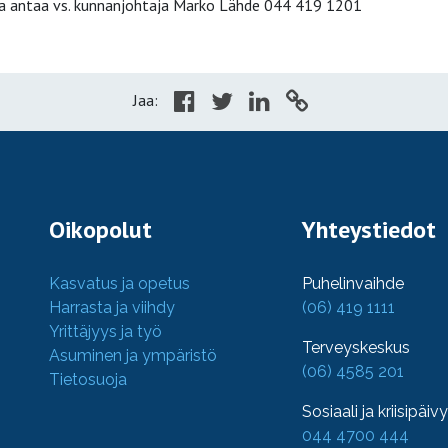
ta antaa vs. kunnanjohtaja Marko Lähde 044 419 1201
Jaa:
Oikopolut
Yhteystiedot
Kasvatus ja opetus
Puhelinvaihde
Harrasta ja viihdy
(06) 419 1111
Yrittäjyys ja työ
Terveyskeskus
Asuminen ja ympäristö
(06) 4585 201
Tietosuoja
Sosiaali ja kriisipäiv
044 4700 444