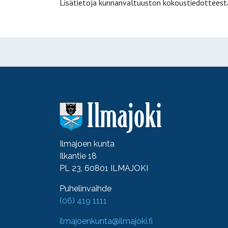
Lisätietoja kunnanvaltuuston kokoustiedottees
Ilmajoen kunta
Ilkantie 18
PL 23, 60801 ILMAJOKI
Puhelinvaihde
(06) 419 1111
ilmajoenkunta@ilmajoki.fi