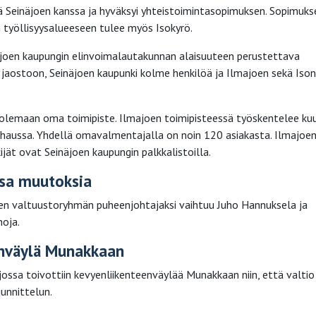
tä Seinäjoen kanssa ja hyväksyi yhteistoimintasopimuksen. Sopimuks
 työllisyysalueeseen tulee myös Isokyrö.
äjoen kaupungin elinvoimalautakunnan alaisuuteen perustettava
 jaostoon, Seinäjoen kaupunki kolme henkilöä ja Ilmajoen sekä Iso
olemaan oma toimipiste. Ilmajoen toimipisteessä työskentelee kuu
aussa. Yhdellä omavalmentajalla on noin 120 asiakasta. Ilmajoe
ijät ovat Seinäjoen kaupungin palkkalistoilla.
ssa muutoksia
sen valtuustoryhmän puheenjohtajaksi vaihtuu Juho Hannuksela ja
oja.
enväylä Munakkaan
 jossa toivottiin kevyenliikenteenväylää Munakkaan niin, että valtio
unnittelun.