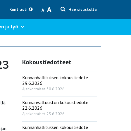
Text size smaller
Text size bigger
A
h
Kontrasti
Hae sivustolta
A
n ja työ
23
Kokoustiedotteet
Kunnanhallituksen kokoustiedote
29.6.2026
Ajankohtaiset
30.6.2026
Kunnanvaltuuston kokoustiedote
llä
22.6.2026
Ajankohtaiset
23.6.2026
Kunnanhallituksen kokoustiedote
jan.