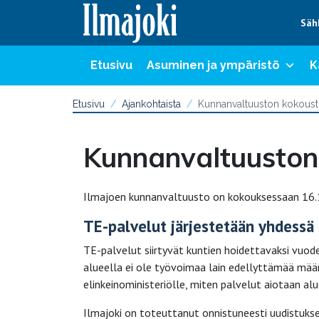
Hyppää sisältöön
Säh
Etusivu
Asuminen ja ympäristö
K
Etusivu
Ajankohtaista
Kunnanvaltuuston kokoust
Kunnanvaltuuston
Ilmajoen kunnanvaltuusto on kokouksessaan 16.1
TE-palvelut järjestetään yhdessä
TE-palvelut siirtyvät kuntien hoidettavaksi vuoden 
alueella ei ole työvoimaa lain edellyttämää mää
elinkeinoministeriölle, miten palvelut aiotaan alu
Ilmajoki on toteuttanut onnistuneesti uudistukse