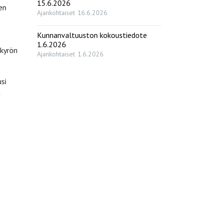
15.6.2026
en
Ajankohtaiset
16.6.2026
Kunnanvaltuuston kokoustiedote
1.6.2026
nkyrön
Ajankohtaiset
1.6.2026
si
n