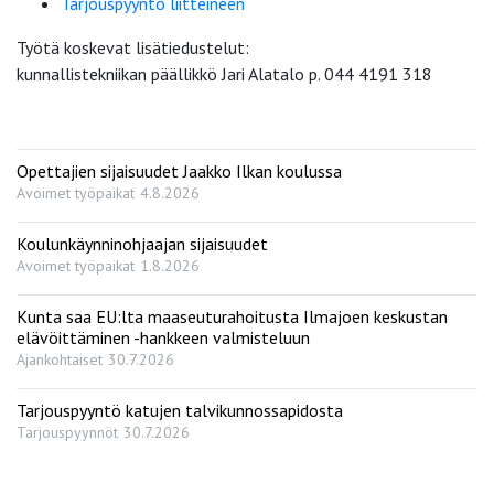
Tarjouspyyntö liitteineen
Työtä koskevat lisätiedustelut:
kunnallistekniikan päällikkö Jari Alatalo p. 044 4191 318
Opettajien sijaisuudet Jaakko Ilkan koulussa
Avoimet työpaikat
4.8.2026
Koulunkäynninohjaajan sijaisuudet
Avoimet työpaikat
1.8.2026
Kunta saa EU:lta maaseuturahoitusta Ilmajoen keskustan
elävöittäminen -hankkeen valmisteluun
Ajankohtaiset
30.7.2026
Tarjouspyyntö katujen talvikunnossapidosta
Tarjouspyynnöt
30.7.2026