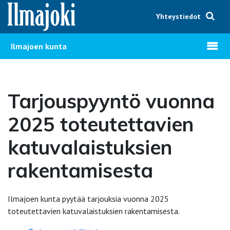
Hyppää sisältöön
Yhteystiedot
Avaa v
Ilmajoen kunta
Tarjouspyyntö vuonna
2025 toteutettavien
katuvalaistuksien
rakentamisesta
Ilmajoen kunta pyytää tarjouksia vuonna 2025
toteutettavien katuvalaistuksien rakentamisesta.