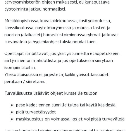
terveysministeriön ohjeen mukaisesti, eli kuntouttava
työtoiminta jatkuu normaalisti.
Musiikkiopistossa, kuvataidekoulussa, käsityökoulussa,
tanssikoulussa, näytelmäryhmissä ja muussa lasten ja
nuorten (alaikäiset) harrastustoiminnassa ryhmät jatkuvat
turvavälejä ja hygieniaohjeistuksia noudattaen.
Opettajat ilmoittavat, jos yksityistunneilla etäopetukseen
siirtyminen on mahdollista ja jos opetuksessa siirrytään
isompiin tiloihin.
Yleisötilaisuuksia ei järjestetä, kaikki yleisötilaisuudet
perutaan / siirretään.
Turvallisuutta lisäävät ohjeet kursseille tuloon:
pese kädet ennen tunnille tuloa tai käytä käsidesiä
pidä turvaetäisyydet
maskisuositus on voimassa, jos et voi pitää turvavälejä
Lasten harrastustoiminnassa huomioidaan, että aikuiset eivät