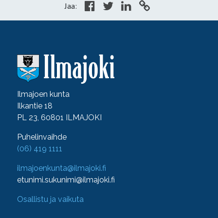
Jaa:
Ilmajoen kunta
Ilkantie 18
PL 23, 60801 ILMAJOKI
Puhelinvaihde
(06) 419 1111
ilmajoenkunta@ilmajoki.fi
etunimi.sukunimi@ilmajoki.fi
Osallistu ja vaikuta