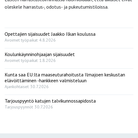
oleskele harrastus-, odotus- ja pukeutumistiloissa.
Opettajien sijaisuudet Jaakko Ilkan koulussa
Avoimet työpaikat
4.8.2026
Koulunkäynninohjaajan sijaisuudet
Avoimet työpaikat
1.8.2026
Kunta saa EU:lta maaseuturahoitusta Ilmajoen keskustan
elävöittäminen -hankkeen valmisteluun
Ajankohtaiset
30.7.2026
Tarjouspyyntö katujen talvikunnossapidosta
Tarjouspyynnöt
30.7.2026