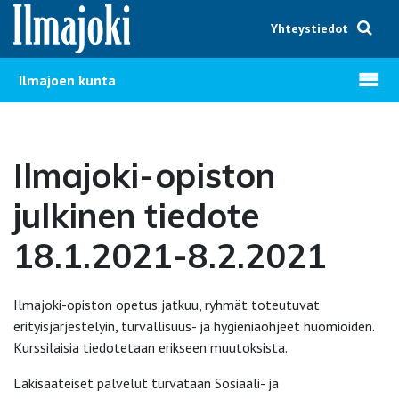
Hyppää sisältöön
Yhteystiedot
Avaa v
Ilmajoen kunta
Ilmajoki-opiston
julkinen tiedote
18.1.2021-8.2.2021
Ilmajoki-opiston opetus jatkuu, ryhmät toteutuvat
erityisjärjestelyin, turvallisuus- ja hygieniaohjeet huomioiden.
Kurssilaisia tiedotetaan erikseen muutoksista.
Lakisääteiset palvelut turvataan Sosiaali- ja