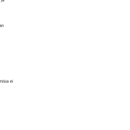
an
isia ei