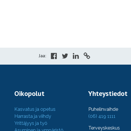
Jaa:
Oikopolut
Yhteystiedot
Kasvatus ja opetus
Puhelinvaihde
Harrasta ja viihdy
(06) 419 1111
Yrittäjyys ja työ
Terveyskeskus
Asuminen ja ympäristö