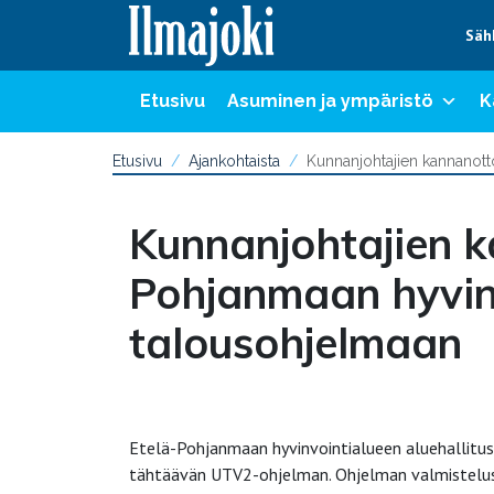
Hyppää sisältöön
Säh
Etusivu
Asuminen ja ympäristö
K
Etusivu
Ajankohtaista
Kunnanjohtajien kannanott
Kunnanjohtajien k
Pohjanmaan hyvin
talousohjelmaan
Etelä-Pohjanmaan hyvinvointialueen aluehallitu
tähtäävän UTV2-ohjelman. Ohjelman valmistelussa