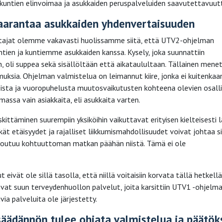
untien elinvoimaa ja asukkaiden peruspalveluiden saavutettavuut
aarantaa asukkaiden yhdenvertaisuuden
htajat olemme vakavasti huolissamme siitä, että UTV2-ohjelman
ntien ja kuntiemme asukkaiden kanssa. Kysely, joka suunnattiin
n, oli suppea sekä sisällöltään että aikataulultaan. Tällainen menet
uksia. Ohjelman valmistelua on leimannut kiire, jonka ei kuitenkaan
ioista ja vuoropuhelusta muutosvaikutusten kohteena olevien osall
assa vain asiakkaita, eli asukkaita varten.
ittäminen suurempiin yksiköihin vaikuttavat erityisen kielteisesti la
tkät etäisyydet ja rajalliset liikkumismahdollisuudet voivat johtaa si
i joutuu kohtuuttoman matkan päähän niistä. Tämä ei ole
 eivät ole sillä tasolla, että niillä voitaisiin korvata tällä hetkellä
ovat suun terveydenhuollon palvelut, joita karsittiin UTV1 -ohjelm
ia palveluita ole järjestetty.
säädännön tulee ohjata valmistelua ja päätök