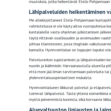
muutoksia, jotka heikentävät Etelä-Pohjanmaan k
Lähipalveluiden heikentäminen v
Me allekirjoittaneet Etelä-Pohjanmaan kuntajo
valmistelussa ei ole käyty aitoa vuoropuhelua ku
kuntalaisille vasta ohjelman julkistamisen jälkee
täytä riittävän osallisuuden ja avoimuuden vaatim
johtaa tilanteeseen, jossa tingitään vaikutusarv
kannalta. Hyvinvointialue on loppujen lopuksi olem
Palveluverkon supistaminen ja lähipalveluiden kesk
nuoriin ja ikäihmisiin. Harvaanasutulla alueella pi
että moni jää ilman tarvitsemiaan palveluita ta
yhdenvertaisuusperiaatteen mukaista.
Hyvinvointialueen liikkuvat palvelut ja etäpalvelut
toimivat lähipalvelut. Tästä yhtenä esimerkkinä 
myötä pienemmistä kunnista, eikä korvaavia liikkuv
Aluevaltuuston linjausten ja lain