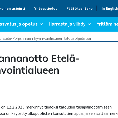
köinen asiointi
Yhteystiedot
Päätöksenteko
In Englis
asvatus ja opetus
Harrasta ja viihdy
Yrittämine
o Etelä-Pohjanmaan hyvinvointialueen talousohjelmaan
annanotto Etelä-
vointialueen
s on 12.2.2025 merkinnyt tiedoksi talouden tasapainottamiseen
 on käytetty ulkopuolisten konsulttien apua, ja se sisältää merk