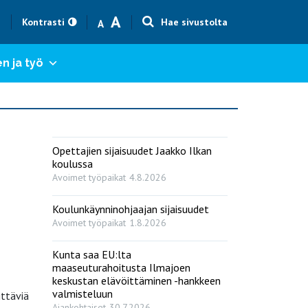
Text size smaller
Text size bigger
A
h
Kontrasti
Hae sivustolta
A
n ja työ
Opettajien sijaisuudet Jaakko Ilkan
koulussa
Avoimet työpaikat
4.8.2026
Koulunkäynninohjaajan sijaisuudet
Avoimet työpaikat
1.8.2026
Kunta saa EU:lta
maaseuturahoitusta Ilmajoen
keskustan elävöittäminen -hankkeen
valmisteluun
ittäviä
Ajankohtaiset
30.7.2026