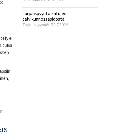
ta.
Tarjouspyyntö katujen
talvikunnossapidosta
Tarjouspyynnöt
30.7.2026
tely ei
 tulisi
isten
psiin,
ihen,
an
siä