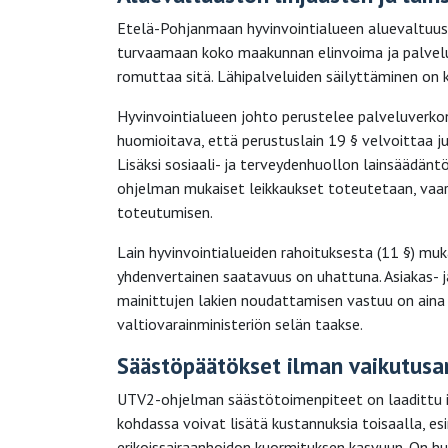
Etelä-Pohjanmaan hyvinvointialueen aluevaltuu
turvaamaan koko maakunnan elinvoima ja palvelu
romuttaa sitä. Lähipalveluiden säilyttäminen on kri
Hyvinvointialueen johto perustelee palveluverkon
huomioitava, että perustuslain 19 § velvoittaa jul
Lisäksi sosiaali- ja terveydenhuollon lainsäädänt
ohjelman mukaiset leikkaukset toteutetaan, vaar
toteutumisen.
Lain hyvinvointialueiden rahoituksesta (11 §) mu
yhdenvertainen saatavuus on uhattuna. Asiakas- 
mainittujen lakien noudattamisen vastuu on aina 
valtiovarainministeriön selän taakse.
Säästöpäätökset ilman vaikutusarv
UTV2-ohjelman säästötoimenpiteet on laadittu i
kohdassa voivat lisätä kustannuksia toisaalla, e
erikoissairaanhoidon kuormituksen kasvuun. On hu