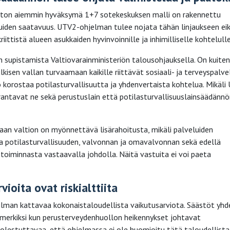
ston aiemmin hyväksymä 1+7 sotekeskuksen malli on rakennettu
iden saatavuus. UTV2-ohjelman tulee nojata tähän linjaukseen ei
ittistä alueen asukkaiden hyvinvoinnille ja inhimilliselle kohtelulle
 supistamista Valtiovarainministeriön talousohjauksella. On kuiten
kisen vallan turvaamaan kaikille riittävät sosiaali- ja terveyspalve
ö korostaa potilasturvallisuutta ja yhdenvertaista kohtelua. Mikäli
antavat ne sekä perustuslain että potilasturvallisuuslainsäädänn
kaan valtion on myönnettävä lisärahoitusta, mikäli palveluiden
ja potilasturvallisuuden, valvonnan ja omavalvonnan sekä edellä
toiminnasta vastaavalla johdolla. Näitä vastuita ei voi paeta
ioita ovat riskialttiita
lman kattavaa kokonaistaloudellista vaikutusarviota. Säästöt yhd
simerkiksi kun perusterveydenhuollon heikennykset johtavat
olestuttavaa, että ohjelmassa ei ole huomioitu tätä taloudellista