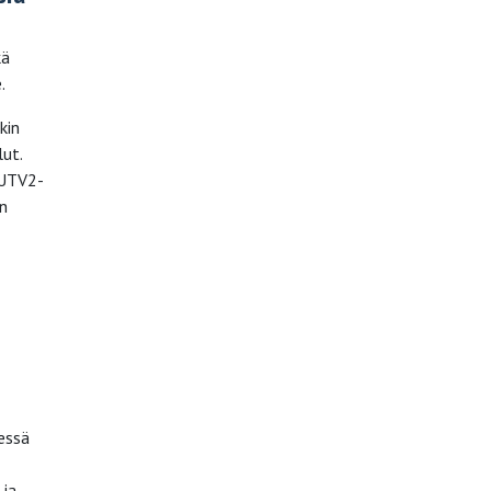
kä
.
kin
lut.
 UTV2-
ön
essä
 ja