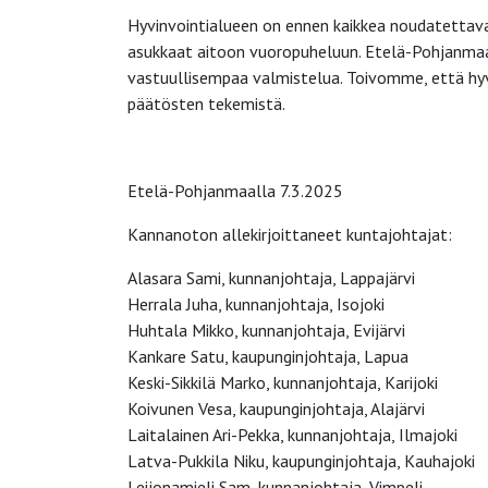
Hyvinvointialueen on ennen kaikkea noudatettava po
asukkaat aitoon vuoropuheluun. Etelä-Pohjanmaan
vastuullisempaa valmistelua. Toivomme, että hy
päätösten tekemistä.
Etelä-Pohjanmaalla 7.3.2025
Kannanoton allekirjoittaneet kuntajohtajat:
Alasara Sami, kunnanjohtaja, Lappajärvi
Herrala Juha, kunnanjohtaja, Isojoki
Huhtala Mikko, kunnanjohtaja, Evijärvi
Kankare Satu, kaupunginjohtaja, Lapua
Keski-Sikkilä Marko, kunnanjohtaja, Karijoki
Koivunen Vesa, kaupunginjohtaja, Alajärvi
Laitalainen Ari-Pekka, kunnanjohtaja, Ilmajoki
Latva-Pukkila Niku, kaupunginjohtaja, Kauhajoki
Leijonamieli Sam, kunnanjohtaja, Vimpeli