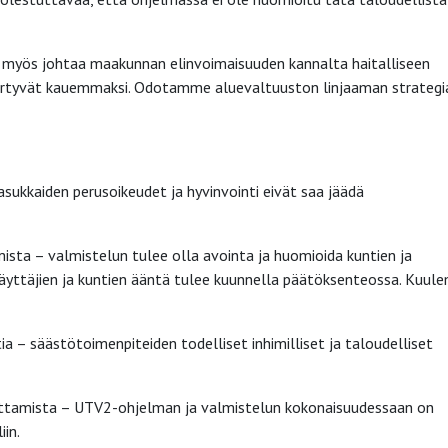
se myös johtaa maakunnan elinvoimaisuuden kannalta haitalliseen
siirtyvät kauemmaksi. Odotamme aluevaltuuston linjaaman strategi
ukkaiden perusoikeudet ja hyvinvointi eivät saa jäädä
ista – valmistelun tulee olla avointa ja huomioida kuntien ja
äyttäjien ja kuntien ääntä tulee kuunnella päätöksenteossa. Kuulem
ia – säästötoimenpiteiden todelliset inhimilliset ja taloudelliset
oittamista – UTV2-ohjelman ja valmistelun kokonaisuudessaan on
iin.