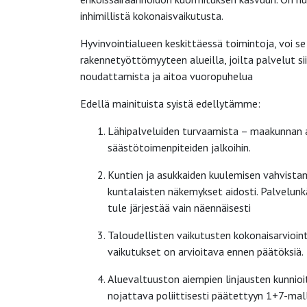
inhimillistä kokonaisvaikutusta.
Hyvinvointialueen keskittäessä toimintoja, voi 
rakennetyöttömyyteen alueilla, joilta palvelut 
noudattamista ja aitoa vuoropuhelua
Edellä mainituista syistä edellytämme:
Lähipalveluiden turvaamista – maakunnan as
säästötoimenpiteiden jalkoihin.
Kuntien ja asukkaiden kuulemisen vahvistam
kuntalaisten näkemykset aidosti. Palvelunk
tule järjestää vain näennäisesti
Taloudellisten vaikutusten kokonaisarvioint
vaikutukset on arvioitava ennen päätöksiä.
Aluevaltuuston aiempien linjausten kunni
nojattava poliittisesti päätettyyn 1+7-mall